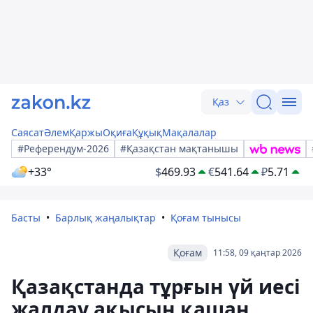
Қаз
Саясат
Әлем
Қаржы
Оқиға
Құқық
Мақалалар
#Референдум-2026
#Қазақстан мақтанышы
+33°
$
469.93
€
541.64
₽
5.71
Басты
Барлық жаңалықтар
Қоғам тынысы
Қоғам
11:58, 09 қаңтар 2026
Қазақстанда тұрғын үй иесі
жалдау ақысын қашан