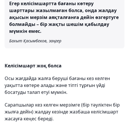
Егер келісімшартта бағаны көтеру
шарттары жазылмаған болса, онда жалдау
ақысын мерзім аяқталғанға дейін өзгертуге
болмайды – бір жақты шешім қабылдау
мүмкін емес.
Бахыт Қасымбеков, заңгер
Келісімшарт жоқ болса
Осы жағдайда жалға беруші бағаны кез келген
уақытта көтере алады және тіпті тұрғын үйді
босатуды талап етуі мүмкін.
Сарапшылар кез келген мерзімге (бір тәуліктен бір
жылға дейін) жалдау кезінде жазбаша келісімшарт
жасауға кеңес береді.