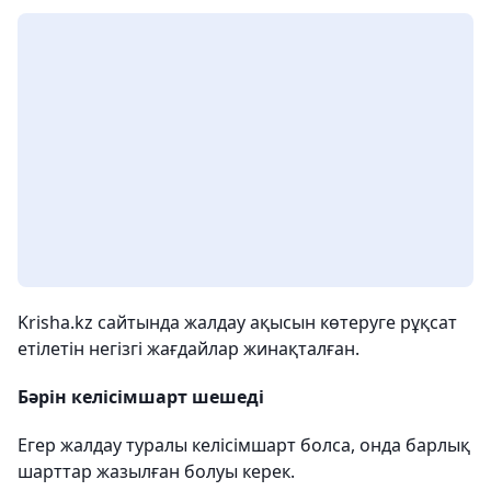
Krisha.kz сайтында жалдау ақысын көтеруге рұқсат
етілетін негізгі жағдайлар жинақталған.
Бәрін келісімшарт шешеді
Егер жалдау туралы келісімшарт болса, онда барлық
шарттар жазылған болуы керек.