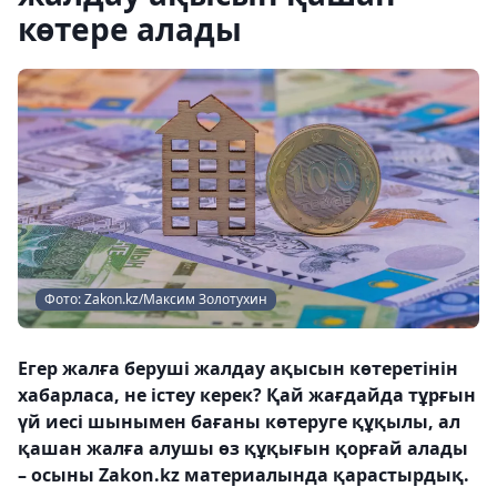
көтере алады
Фото: Zakon.kz/Максим Золотухин
Егер жалға беруші жалдау ақысын көтеретінін
хабарласа, не істеу керек? Қай жағдайда тұрғын
үй иесі шынымен бағаны көтеруге құқылы, ал
қашан жалға алушы өз құқығын қорғай алады
– осыны Zakon.kz материалында қарастырдық.