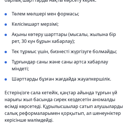
барлық шарттарды нақты көрсету керек:
Төлем мөлшері мен формасы;
Келісімшарт мерзімі;
Ақыны көтеру шарттары (мысалы, жылына бір
рет, 30 күн бұрын хабарлау);
Тек тұрмыс үшін, бизнесті жүргізуге болмайды;
Тұрғындар саны және саны артса хабарлау
міндеті;
Шарттарды бұзған жағдайда жауапкершілік.
Естеріңізге сала кетейік, қаңтар айында тұрғын үй
нарығы жыл басында сирек кездесетін аномалды
өсімді көрсетеді. Құрылысшылар сатып алушыларды
салық реформаларымен қорқытып, ал шенеуніктер
керісінше мәлімдейді.