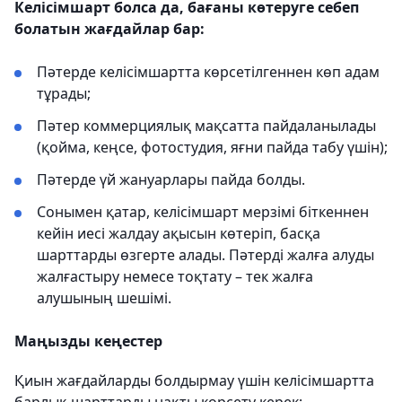
Келісімшарт болса да, бағаны көтеруге себеп
болатын жағдайлар бар:
Пәтерде келісімшартта көрсетілгеннен көп адам
тұрады;
Пәтер коммерциялық мақсатта пайдаланылады
(қойма, кеңсе, фотостудия, яғни пайда табу үшін);
Пәтерде үй жануарлары пайда болды.
Сонымен қатар, келісімшарт мерзімі біткеннен
кейін иесі жалдау ақысын көтеріп, басқа
шарттарды өзгерте алады. Пәтерді жалға алуды
жалғастыру немесе тоқтату – тек жалға
алушының шешімі.
Маңызды кеңестер
Қиын жағдайларды болдырмау үшін келісімшартта