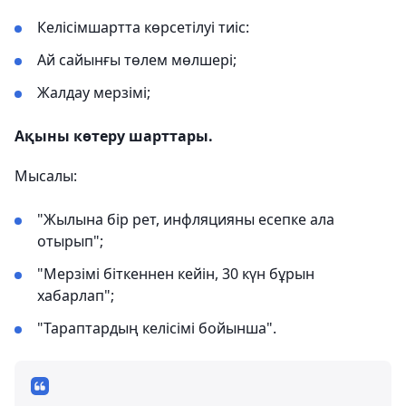
Келісімшартта көрсетілуі тиіс:
Ай сайынғы төлем мөлшері;
Жалдау мерзімі;
Ақыны көтеру шарттары.
Мысалы:
"Жылына бір рет, инфляцияны есепке ала
отырып";
"Мерзімі біткеннен кейін, 30 күн бұрын
хабарлап";
"Тараптардың келісімі бойынша".