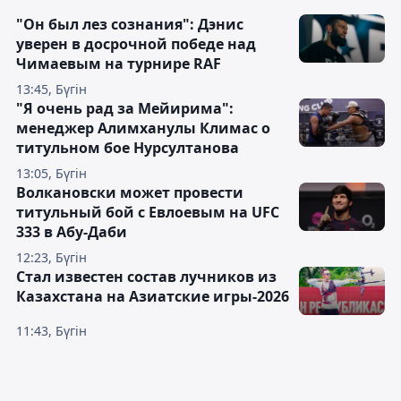
"Он был лез сознания": Дэнис
уверен в досрочной победе над
Чимаевым на турнире RAF
13:45, Бүгін
"Я очень рад за Мейирима":
менеджер Алимханулы Климас о
титульном бое Нурсултанова
13:05, Бүгін
Волкановски может провести
титульный бой с Евлоевым на UFC
333 в Абу-Даби
12:23, Бүгін
Стал известен состав лучников из
Казахстана на Азиатские игры-2026
11:43, Бүгін