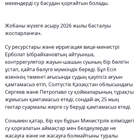
мекендерді су басудан қорғайтын болады.
Жобаны жүзеге асыру 2026 жылы басталуы
жоспарланған.
Су ресурстары және ирригация вице-министрі
Ерболат Ыбрайхановтың айтуынша,
контррегулятор жауын-шашын суының бір бөлігін
ұстап, қайта бөлуге мүмкіндік береді. Бұл Есіл
өзенінің төменгі ағысында судың қауіпсіз ағуын
қамтамасыз етіп, Солтүстік Қазақстан облысындағы
Сергеев және Петропавл су қоймаларының тұрақты
жұмысын қамтамасыз етеді, сондай-ақ 25 мың
гектар суармалы жерге су беруді қамтамасыз етеді.
Сонымен қатар, бір күн бұрын Министрлік еліміздегі
су қорғалатын аймақтар мен белдеулерде не
жасауға және не жасауға болмайтыны туралы