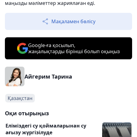
маңызды мәліметтер жариялаған еді.
Мақаламен бөлісу
Google-ға қосылып,
жаңалықтарды бірінші болып оқыңыз
Айгерим Тарина
Қазақстан
Оқи отырыңыз
Еліміздегі су қоймаларынан су
ағызу жүргізілуде