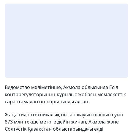
Ведомство мәліметінше, Акмола облысында Есіл
контррегуляторының құрылыс жобасы мемлекеттік
сараптамадан оң қорытынды алған.
Жаңа гидротехникалық нысан жауын-шашын суын
873 млн текше метрге дейін жинап, Акмола және
Солтүстік Қазақстан облыстарындағы елді