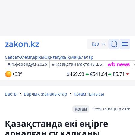
Қаз
Саясат
Әлем
Қаржы
Оқиға
Құқық
Мақалалар
#Референдум-2026
#Қазақстан мақтанышы
+33°
$
469.93
€
541.64
₽
5.71
Басты
Барлық жаңалықтар
Қоғам тынысы
Қоғам
12:59, 09 қаңтар 2026
Қазақстанда екі өңірге
арналған су қалқаны