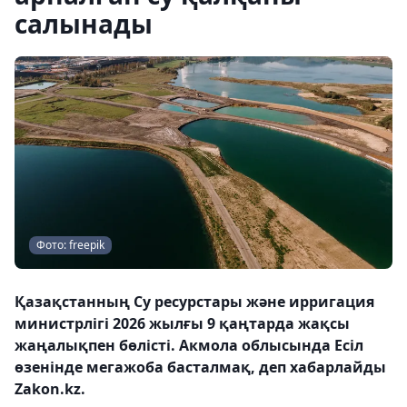
салынады
Фото: freepik
Қазақстанның Су ресурстары және ирригация
министрлігі 2026 жылғы 9 қаңтарда жақсы
жаңалықпен бөлісті. Акмола облысында Есіл
өзенінде мегажоба басталмақ, деп хабарлайды
Zakon.kz.