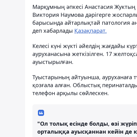
Марқұмның әпкесі Анастасия Жуктың 
Виктория Наумова дәрігерге жоспарлы
барысында айтарлықтай патология аны
деп хабарлады
Қазақпарат.
Келесі күні жүкті әйелдің жағдайы кү
ауруханасына жеткізілген. 17 желтоқ
ауыстырылған.
Туыстарының айтуынша, ауруханаға түск
қозғала алған. Облыстық перинаталды
телефон арқылы сөйлескен.
"Ол толық есінде болды, өзі жүр
орталыққа ауысқаннан кейін де 