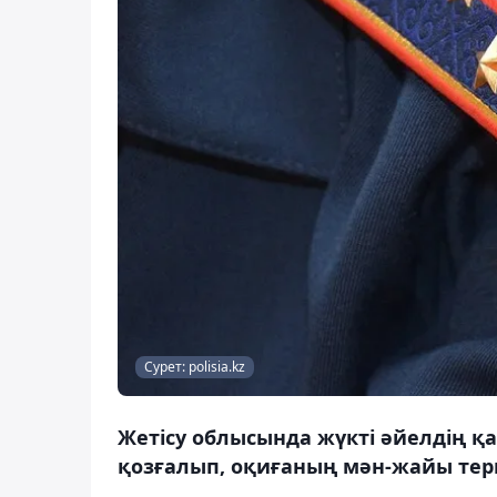
Сурет: polisia.kz
Жетісу облысында жүкті әйелдің 
қозғалып, оқиғаның мән-жайы терг