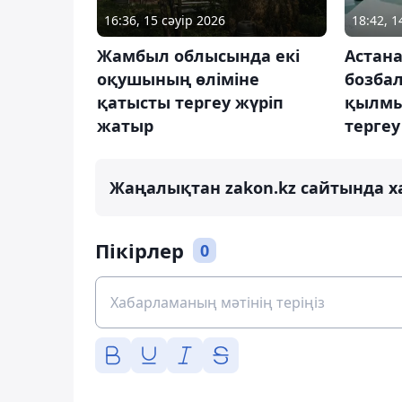
16:36, 15 сәуір 2026
18:42, 1
Жамбыл облысында екі
Астана
оқушының өліміне
бозбал
қатысты тергеу жүріп
қылмы
жатыр
тергеу
Жаңалықтан zakon.kz сайтында х
Пікірлер
0