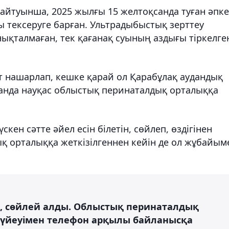
айтуынша, 2025 жылғы 15 желтоқсанда туған әпке
 тексеруге барған. Ультрадыбыстық зерттеу
қталмаған, тек қағанақ суының аздығы тіркелге
рт нашарлап, кешке қарай ол Қарабұлақ аудандық
санда науқас облыстық перинаталдық орталыққа
ен сәтте әйел есін білетін, сөйлеп, өздігінен
қ орталыққа жеткізілгеннен кейін де ол жұбайым
іп, сөйлей алды. Облыстық перинаталдық
күйеуімен телефон арқылы байланысқа