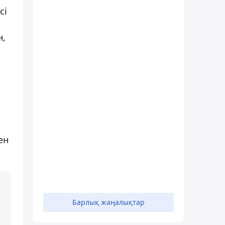
сі
н,
ен
Барлық жаңалықтар