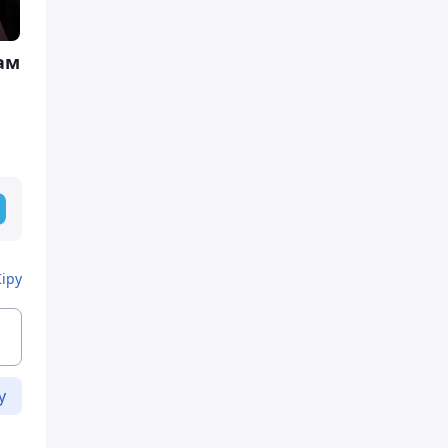
ам
Кіру
у