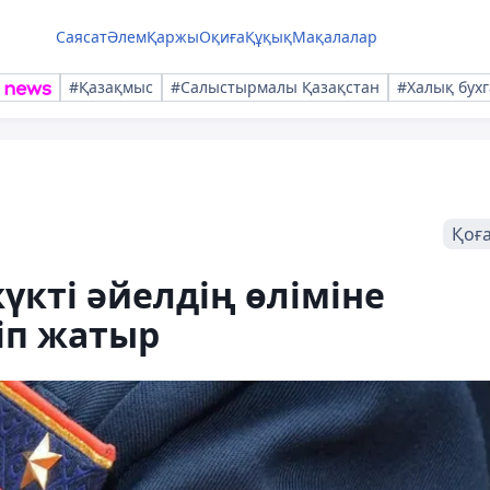
Саясат
Әлем
Қаржы
Оқиға
Құқық
Мақалалар
#Қазақмыс
#Салыстырмалы Қазақстан
#Халық бухг
Қоғ
үкті әйелдің өліміне
іп жатыр