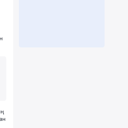
н
ың
ан