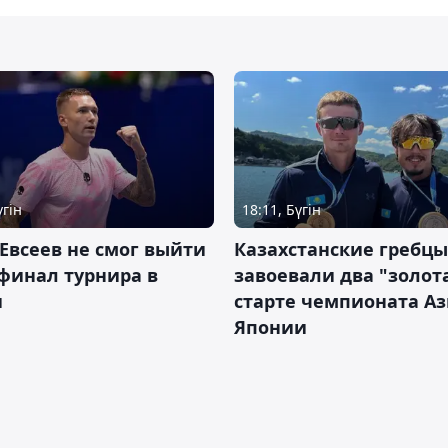
үгін
18:11, Бүгін
Евсеев не смог выйти
Казахстанские гребцы
финал турнира в
завоевали два "золот
и
старте чемпионата Аз
Японии