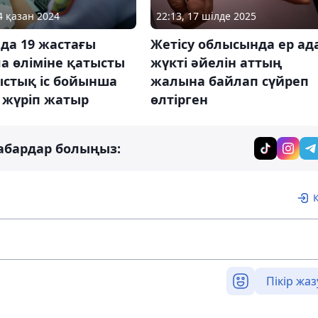
4 қазан 2024
22:13, 17 шілде 2025
да 19 жастағы
Жетісу облысында ер ад
а өліміне қатысты
жүкті әйелін аттың
стық іс бойынша
жалына байлап сүйреп
 жүріп жатыр
өлтірген
абардар болыңыз:
Пікір жаз