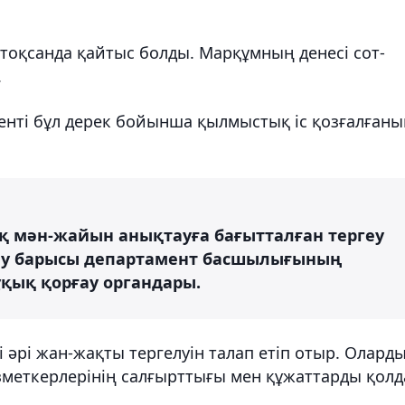
тоқсанда қайтыс болды. Марқұмның денесі сот-
.
нті бұл дерек бойынша қылмыстық іс қозғалғаны
ық мән-жайын анықтауға бағытталған тергеу
геу барысы департамент басшылығының
ұқық қорғау органдары.
 әрі жан-жақты тергелуін талап етіп отыр. Олард
зметкерлерінің салғырттығы мен құжаттарды қолд