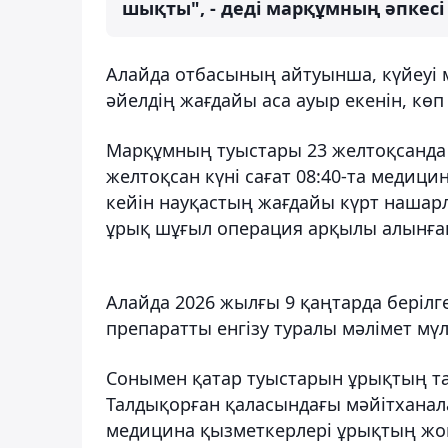
шықты", - деді марқұмның әпкесі
Алайда отбасының айтуынша, күйеуі 
әйелдің жағдайы аса ауыр екенін, кө
Марқұмның туыстары 23 желтоқсанда а
желтоқсан күні сағат 08:40-та медици
кейін науқастың жағдайы күрт нашар
ұрық шұғыл операция арқылы алынған
Алайда 2026 жылғы 9 қаңтарда беріл
препаратты енгізу туралы мәлімет мүл
Сонымен қатар туыстарын ұрықтың т
Талдықорған қаласындағы мәйітханал
медицина қызметкерлері ұрықтың жо