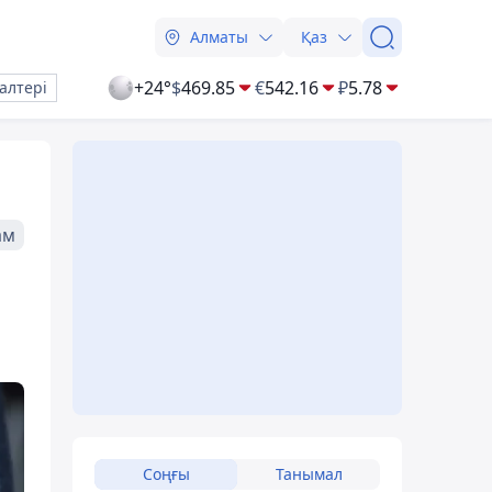
Алматы
Қаз
+24°
$
469.85
€
542.16
₽
5.78
алтері
ам
Соңғы
Танымал