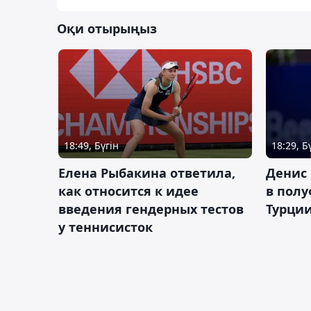
Оқи отырыңыз
18:49, Бүгін
18:29, Б
Елена Рыбакина ответила,
Денис 
как относится к идее
в полу
введения гендерных тестов
Турци
у теннисисток