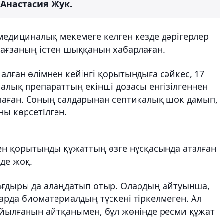
 Анастасия Жук.
медициналық мекемеге келген кезде дәрігерлер
п ағзаның істен шыққанын хабарлаған.
лған өлімнен кейінгі қорытындыға сәйкес, 17
налық препараттың екінші дозасы енгізілгеннен
лаған. Соның салдарынан септикалық шок дамып,
ы көрсетілген.
ген қорытынды құжаттың өзге нұсқасында аталған
де жоқ.
ағдыры да алаңдатып отыр. Олардың айтуынша,
арда биоматериалдың түскені тіркелмеген. Ал
йылғанын айтқанымен, бұл жөнінде ресми құжат