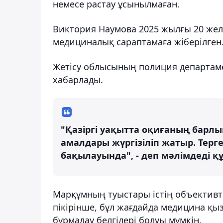
немесе растау ұсынылмаған.
Виктория Наумова 2025 жылғы 20 жел
медициналық сараптамаға жіберілген
Жетісу облысының полиция департаме
хабарлады.
"Қазіргі уақытта оқиғаның барл
амалдары жүргізіліп жатыр. Тер
бақылауында", - деп мәлімдеді қ
Марқұмның туыстары істің объективті
пікірінше, бұл жағдайда медицина қы
бұрмалау белгілері болуы мүмкін.