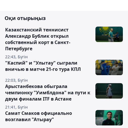
Оқи отырыңыз
Казахстанский теннисист
Александр Бублик открыл
собственный корт в Санкт-
Петербурге
22:43, Бүгін
"Каспий" и "Улытау" сыграли
вничью в матче 21-го тура КПЛ
22:03, Бүгін
Арыстанбекова обыграла
чемпионку "Уимблдона" на пути к
двум финалам ITF в Астане
21:41, Бүгін
Самат Смаков официально
возглавил "Атырау"