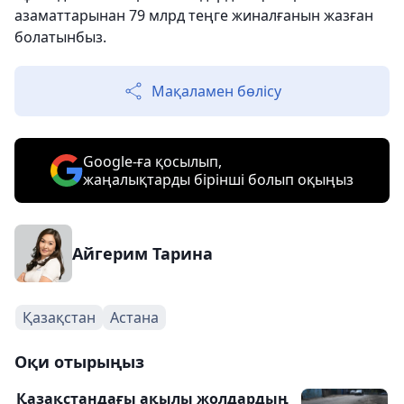
азаматтарынан 79 млрд теңге жиналғанын жазған
болатынбыз.
Мақаламен бөлісу
Google-ға қосылып,
жаңалықтарды бірінші болып оқыңыз
Айгерим Тарина
Қазақстан
Астана
Оқи отырыңыз
Қазақстандағы ақылы жолдардың