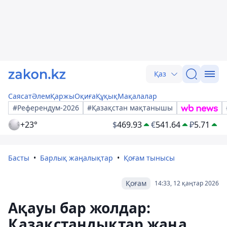
Қаз
Саясат
Әлем
Қаржы
Оқиға
Құқық
Мақалалар
#Референдум-2026
#Қазақстан мақтанышы
+23°
$
469.93
€
541.64
₽
5.71
Басты
Барлық жаңалықтар
Қоғам тынысы
Қоғам
14:33, 12 қаңтар 2026
Ақауы бар жолдар:
Қазақстандықтар жаңа