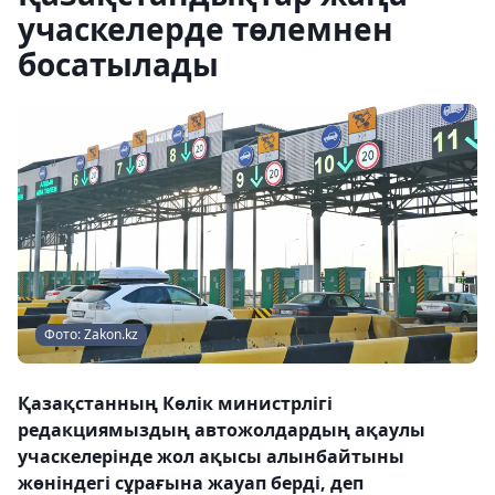
учаскелерде төлемнен
босатылады
Фото: Zakon.kz
Қазақстанның Көлік министрлігі
редакциямыздың автожолдардың ақаулы
учаскелерінде жол ақысы алынбайтыны
жөніндегі сұрағына жауап берді, деп