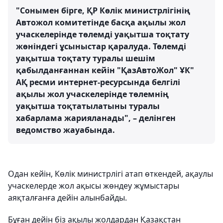
"Сонымен бірге, ҚР Көлік министрлігінің
Автожол комитетінде басқа ақылы жол
учаскелерінде төлемді уақытша тоқтату
жөніндегі ұсыныстар қаралуда. Төлемді
уақытша тоқтату туралы шешім
қабылданғаннан кейін "ҚазАвтоЖол" ҰК"
АҚ ресми интернет-ресурсында белгілі
ақылы жол учаскелерінде төлемнің
уақытша тоқтатылатыны туралы
хабарлама жарияланады", – делінген
ведомство жауабында.
Одан кейін, Көлік министрлігі атап өткендей, ақаулы
учаскелерде жол ақысы жөндеу жұмыстары
аяқталғанға дейін алынбайды.
Бұған дейін біз ақылы жолдардан Қазақстан