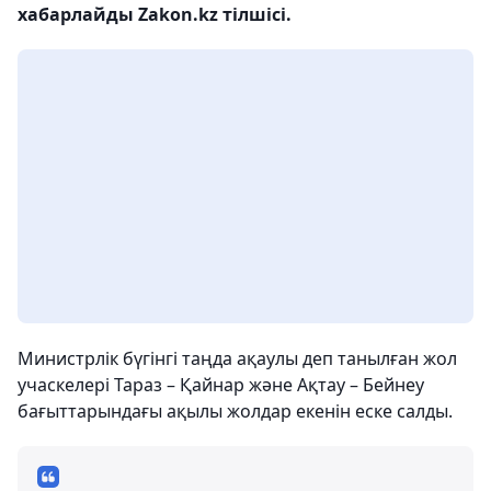
хабарлайды Zakon.kz тілшісі.
Министрлік бүгінгі таңда ақаулы деп танылған жол
учаскелері Тараз – Қайнар және Ақтау – Бейнеу
бағыттарындағы ақылы жолдар екенін еске салды.