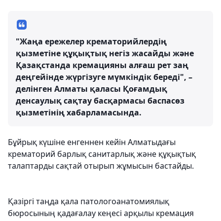
"Жаңа ережелер крематорийлердің
қызметіне құқықтық негіз жасайды және
Қазақстанда кремацияны алғаш рет заң
деңгейінде жүргізуге мүмкіндік береді", –
делінген Алматы қаласы Қоғамдық
денсаулық сақтау басқармасы баспасөз
қызметінің хабарламасында.
Бұйрық күшіне енгеннен кейін Алматыдағы
крематорий барлық санитарлық және құқықтық
талаптарды сақтай отырып жұмысын бастайды.
Қазіргі таңда қала патологоанатомиялық
бюросының қадағалау кеңесі арқылы кремация