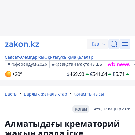
Қаз
Саясат
Әлем
Қаржы
Оқиға
Құқық
Мақалалар
#Референдум-2026
#Қазақстан мақтанышы
+20°
$
469.93
€
541.64
₽
5.71
Басты
Барлық жаңалықтар
Қоғам тынысы
Қоғам
14:50, 12 қаңтар 2026
Алматыдағы крематорий
жақын арада іске