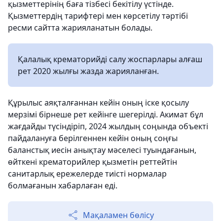
қызметтерінің баға тізбесі бекітілу үстінде.
Қызметтердің тарифтері мен көрсетілу тәртібі
ресми сайтта жарияланатын болады.
Қалалық крематорийді салу жоспарлары алғаш
рет 2020 жылғы жазда жарияланған.
Құрылыс аяқталғаннан кейін оның іске қосылу
мерзімі бірнеше рет кейінге шегерілді. Акимат бұл
жағдайды түсіндіріп, 2024 жылдың соңында объекті
пайдалануға берілгеннен кейін оның соңғы
баланстық иесін анықтау мәселесі туындағанын,
өйткені крематорийлер қызметін реттейтін
санитарлық ережелерде тиісті нормалар
болмағанын хабарлаған еді.
Мақаламен бөлісу