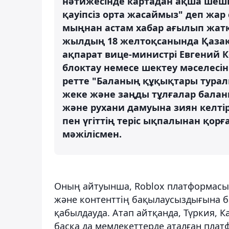
нәтижесінде картадан ақша шеші
қауіпсіз орта жасаймыз" деп жар
мыңнан астам хабар ағылып жатқ
жылдың 18 желтоқсанында Қаза
ақпарат вице-министрі Евгений К
блоктау немесе шектеу мәселесі
ретте "Баланың құқықтары туралы
жеке және заңды тұлғалар бала
және рухани дамуына зиян келтiр
пен үгiттiң терiс ықпалынан қорға
мәжілісмен.
Оның айтуынша, Roblox платформасын
және контенттің бақылаусыздығына б
қабылдауда. Атап айтқанда, Түркия, К
басқа да мемлекеттерде аталған плат