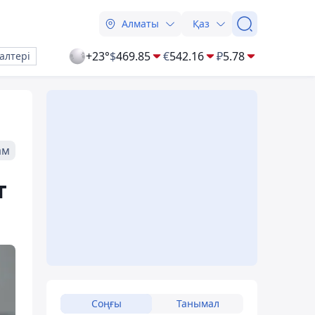
Алматы
Қаз
+23°
$
469.85
€
542.16
₽
5.78
алтері
ам
т
Соңғы
Танымал