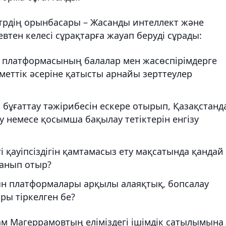
трдің орынбасары – Жасанды интеллект және
тен келесі сұрақтарға жауап беруді сұрады:
x платформасының балалар мен жасөспірімдерге
меттік әсеріне қатысты арнайы зерттеулер
 бұғаттау тәжірибесін ескере отырып, Қазақстанд
 немесе қосымша бақылау тетіктерін енгізу
 қауіпсіздігін қамтамасыз ету мақсатында қандай
анып отыр?
ын платформалары арқылы алаяқтық, бопсалау
ры тіркелген бе?
ам Магеррамовтың еліміздегі ішімдік сатылымына