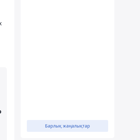
x
р
Барлық жаңалықтар