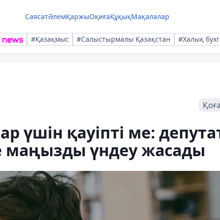
Саясат
Әлем
Қаржы
Оқиға
Құқық
Мақалалар
#Қазақмыс
#Салыстырмалы Қазақстан
#Халық бухг
Қоғ
р үшін қауіпті ме: депута
е маңызды үндеу жасады