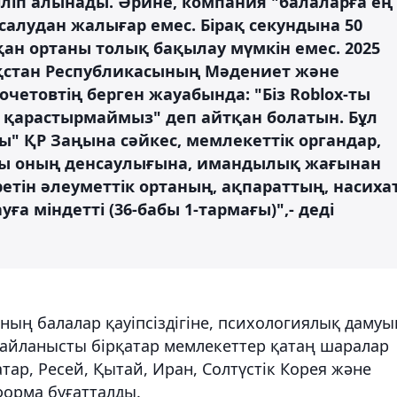
ліп алынады. Әрине, компания "балаларға ең
 салудан жалығар емес. Бірақ секундына 50
ан ортаны толық бақылау мүмкін емес. 2025
қстан Республикасының Мәдениет және
очетовтің берген жауабында: "Біз Roblox-ты
н қарастырмаймыз" деп айтқан болатын. Бұл
" ҚР Заңына сәйкес, мемлекеттiк органдар,
ны оның денсаулығына, имандылық жағынан
етiн әлеуметтiк ортаның, ақпараттың, насиха
уға мiндетті (36-бабы 1-тармағы)",- деді
ың балалар қауіпсіздігіне, психологиялық дамуы
айланысты бірқатар мемлекеттер қатаң шаралар
атар, Ресей, Қытай, Иран, Солтүстік Корея және
форма бұғатталды.