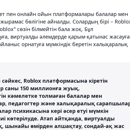
нет пен онлайн ойын платформалары балалар мен
 ажырамас бөлігіне айналды. Солардың бірі – Roblo
blox" сөзін білмейтін бала жоқ. Бұл
ға, виртуалды әлемдерде қарым-қатынас жасауға
йланыс орнатуға мүмкіндік беретін халықаралық
сәйкес, Roblox платформасына кіретін
ар саны 150 миллионға жуық.
ін кәмелетке толмаған балалар мен
лар, педагогтер және халықаралық сарапшыла
ар психикасына кері әсер етуі мүмкін
і көтерілуде. Атап айтқанда, виртуалды
лық, шынайы өмірден алшақтау, сондай-ақ жас