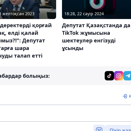
13 желтоқсан 2023
18:28, 22 сәуір 2024
деректерді қорғай
Депутат Қазақстанда да
қ, елді қалай
TikTok жұмысына
мыз?!": Депутат
шектеулер енгізуді
тарға шара
ұсынды
уды талап етті
абардар болыңыз:
Пікір жаз