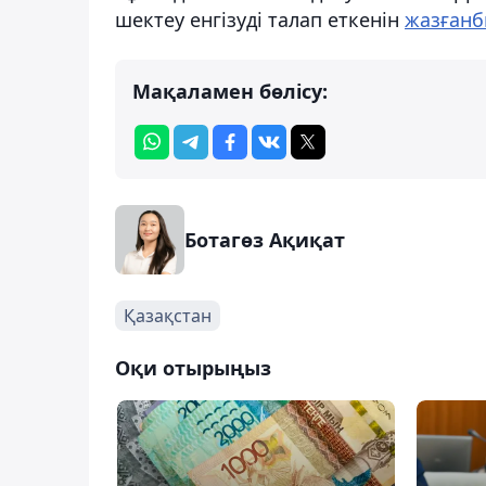
шектеу енгізуді талап еткенін
жазғанб
Мақаламен бөлісу:
Ботагөз Ақиқат
Қазақстан
Оқи отырыңыз