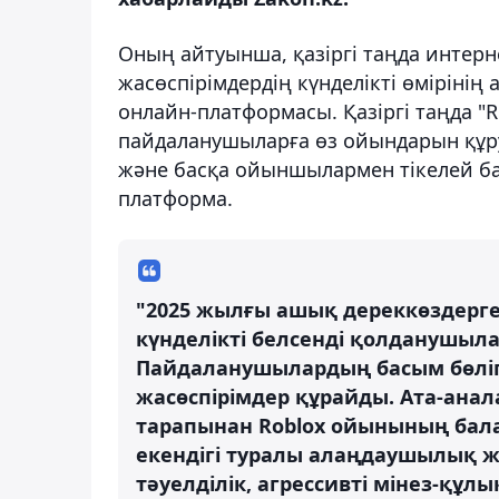
Оның айтуынша, қазіргі таңда интер
жасөспірімдердің күнделікті өмірінің
онлайн-платформасы. Қазіргі таңда "Ro
пайдаланушыларға өз ойындарын құру
және басқа ойыншылармен тікелей ба
платформа.
"2025 жылғы ашық дереккөздерге 
күнделікті белсенді қолданушыл
Пайдаланушылардың басым бөліг
жасөспірімдер құрайды. Ата-ана
тарапынан Roblox ойынының балал
екендігі туралы алаңдаушылық жи
тәуелділік, агрессивті мінез-құ