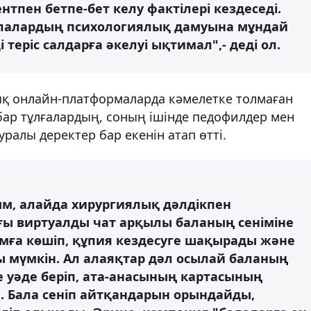
нтпен бетпе-бет келу фактілері кездеседі.
алалардың психологиялық дамуына мұндай
теріс салдарға әкелуі ықтимал",- деді ол.
ық онлайн-платформаларда кәмелетке толмаған
бар тұлғалардың, соның ішінде педофилдер мен
уралы деректер бар екенін атап өтті.
м, алайда хирургиялық дәлдікпен
ы виртуалды чат арқылы баланың сеніміне
рамға көшіп, құпия кездесуге шақырады және
 мүмкін. Ал алаяқтар дәл осылай баланың
ге уәде беріп, ата-анасының картасының
. Бала сеніп айтқандарын орындайды,