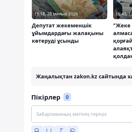
15:18, 28 мамыр 2026
16:43, 
Депутат жекеменшік
"Жеке 
ұйымдардағы жалақыны
алмаса
көтеруді ұсынды
қорғай
алаяқ
қолдан
Жаңалықтан zakon.kz сайтында х
Пікірлер
0