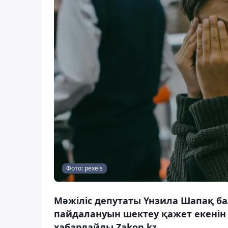
Фото: pexels
Мәжіліс депутаты Үнзила Шапақ 
пайдалануын шектеу қажет екенін 
хабарлайды Zakon.kz.