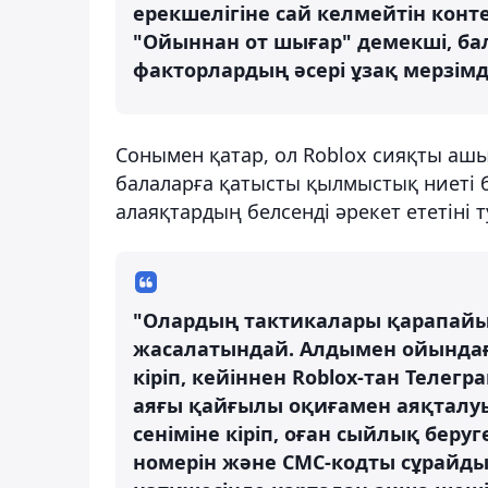
ерекшелігіне сай келмейтін конте
"Ойыннан от шығар" демекші, б
факторлардың әсері ұзақ мерзімді 
Сонымен қатар, ол Roblox сияқты аш
балаларға қатысты қылмыстық ниеті 
алаяқтардың белсенді әрекет ететіні т
"Олардың тактикалары қарапайы
жасалатындай. Алдымен ойындағ
кіріп, кейіннен Roblox-тан Телег
аяғы қайғылы оқиғамен аяқталуы
сеніміне кіріп, оған сыйлық беру
номерін және СМС-кодты сұрайды