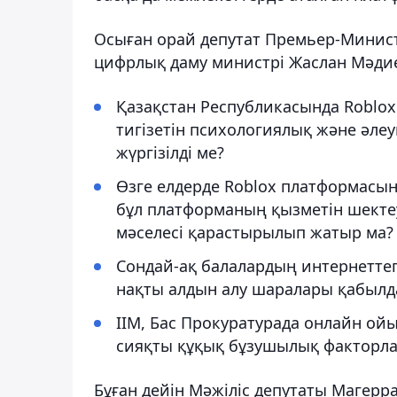
Осыған орай депутат Премьер-Минис
цифрлық даму министрі Жаслан Мәдиев
Қазақстан Республикасында Roblo
тигізетін психологиялық және әлеу
жүргізілді ме?
Өзге елдерде Roblox платформасын
бұл платформаның қызметін шектеу
мәселесі қарастырылып жатыр ма?
Сондай-ақ балалардың интернеттегі
нақты алдын алу шаралары қабылд
ІІМ, Бас Прокуратурада онлайн ой
сияқты құқық бұзушылық факторла
Бұған дейін Мәжіліс депутаты Магерр