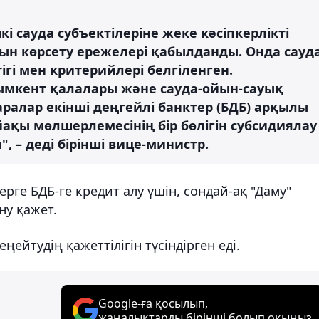
кі сауда субъектілеріне жеке кәсіпкерлікті
н көрсету ережелері қабылданды. Онда сауд
тігі мен критерийлері белгіленген.
ымкент қалалары және сауда-ойын-сауық
ралар екінші деңгейлі банктер (БДБ) арқылы
ақы мөлшерлемесінің бір бөлігін субсидиялау
, – деді бірінші вице-министр.
ерге БДБ-ге кредит алу үшін, сондай-ақ "Даму"
ну қажет.
ңейтудің қажеттілігін түсіндірген еді.
Google-ға қосылып,
жаңалықтарды бірінші болып оқыңыз