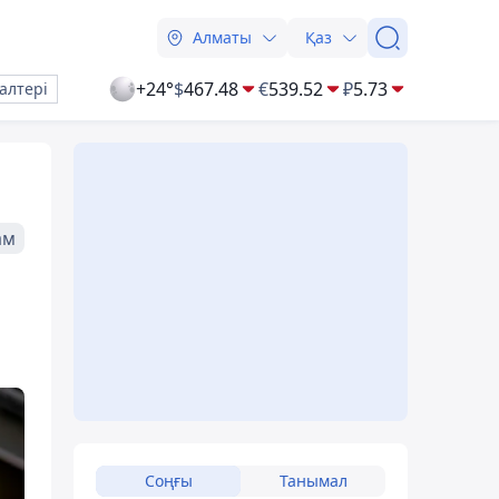
Алматы
Қаз
+24°
$
467.48
€
539.52
₽
5.73
алтері
ам
Соңғы
Танымал