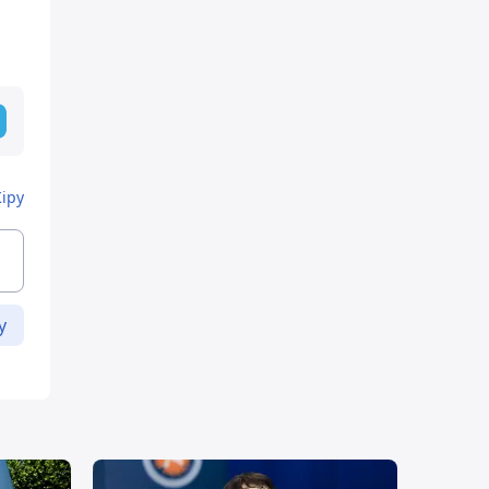
Кіру
у