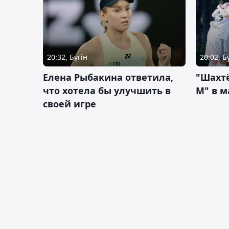
20:32, Бүгін
20:02, Б
Елена Рыбакина ответила,
"Шахтё
что хотела бы улучшить в
М" в м
своей игре