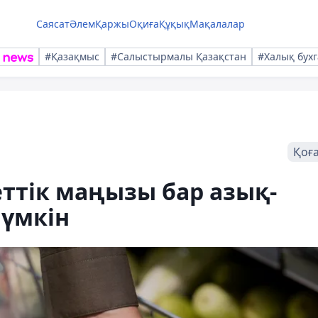
Саясат
Әлем
Қаржы
Оқиға
Құқық
Мақалалар
#Қазақмыс
#Салыстырмалы Қазақстан
#Халық бухг
Қоғ
ттік маңызы бар азық-
мүмкін