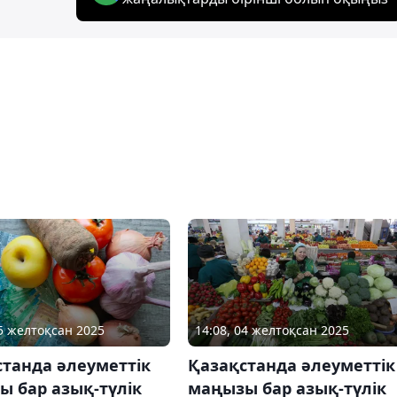
25 желтоқсан 2025
14:08, 04 желтоқсан 2025
танда әлеуметтік
Қазақстанда әлеуметтік
 бар азық-түлік
маңызы бар азық-түлік