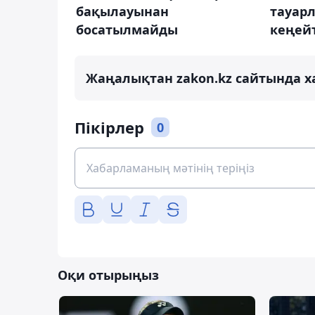
бақылауынан
тауарл
босатылмайды
кеңейт
Жаңалықтан zakon.kz сайтында х
Пікірлер
0
Оқи отырыңыз