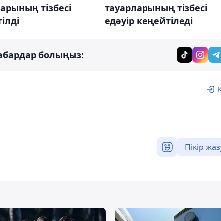
арының тізбесі
тауарларының тізбесі
ілді
едәуір кеңейтіледі
абардар болыңыз:
Пікір жаз