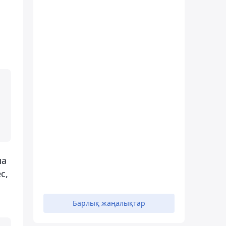
ша
с,
Барлық жаңалықтар