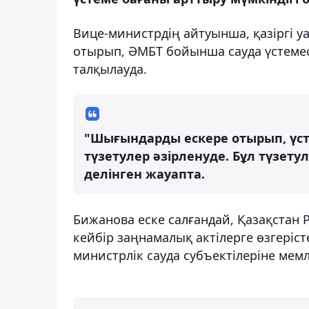
Вице-министрдің айтуынша, қазіргі у
отырып, ӘМБТ бойынша сауда үстемесі
талқылауда.
"Шығындарды ескере отырып, үст
түзетулер әзірленуде. Бұл түзету
делінген жауапта.
Бижанова еске салғандай, Қазақстан
кейбір заңнамалық актілерге өзгеріст
министрлік сауда субъектілеріне мем