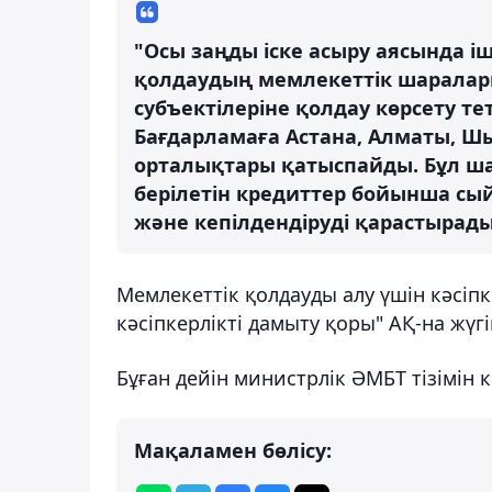
"Осы заңды іске асыру аясында іш
қолдаудың мемлекеттік шаралары
субъектілеріне қолдау көрсету те
Бағдарламаға Астана, Алматы, Ш
орталықтары қатыспайды. Бұл ша
берілетін кредиттер бойынша сый
және кепілдендіруді қарастырады"
Мемлекеттік қолдауды алу үшін кәсіпк
кәсіпкерлікті дамыту қоры" АҚ-на жүгі
Бұған дейін министрлік ӘМБТ тізімін ке
Мақаламен бөлісу: