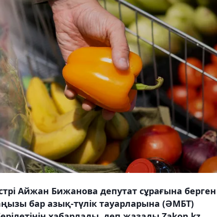
трі Айжан Бижанова депутат сұрағына берген
ңызы бар азық-түлік тауарларына (ӘМБТ)
ерілетінін хабарлады, деп жазады Zakon.kz.