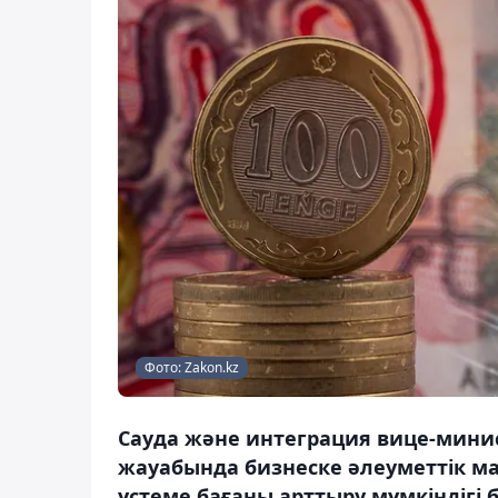
Фото: Zakon.kz
Сауда және интеграция вице-минис
жауабында бизнеске әлеуметтік ма
үстеме бағаны арттыру мүмкіндігі б