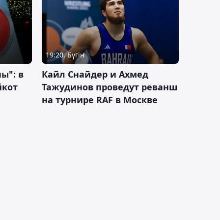
19:20, Бүгін
ы": в
Кайл Снайдер и Ахмед
йкот
Тажудинов проведут реванш
на турнире RAF в Москве