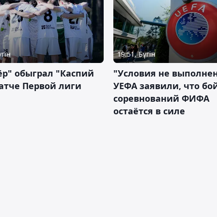
үгін
19:51, Бүгін
р" обыграл "Каспий
"Условия не выполнен
атче Первой лиги
УЕФА заявили, что бо
соревнований ФИФА
остаётся в силе