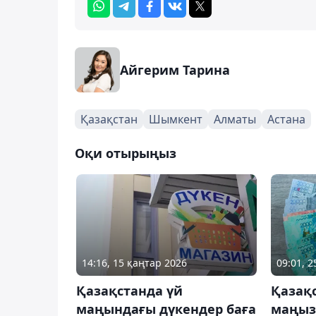
Айгерим Тарина
Қазақстан
Шымкент
Алматы
Астана
Оқи отырыңыз
14:16, 15 қаңтар 2026
09:01, 
Қазақстанда үй
Қазақс
маңындағы дүкендер баға
маңызы