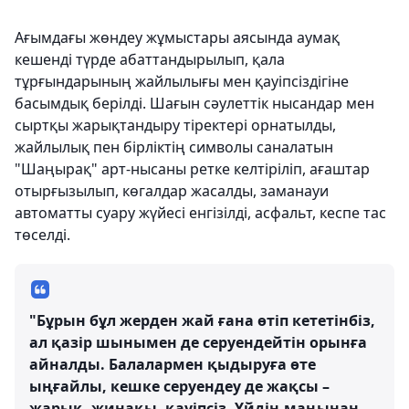
Ағымдағы жөндеу жұмыстары аясында аумақ
кешенді түрде абаттандырылып, қала
тұрғындарының жайлылығы мен қауіпсіздігіне
басымдық берілді. Шағын сәулеттік нысандар мен
сыртқы жарықтандыру тіректері орнатылды,
жайлылық пен бірліктің символы саналатын
"Шаңырақ" арт-нысаны ретке келтіріліп, ағаштар
отырғызылып, көгалдар жасалды, заманауи
автоматты суару жүйесі енгізілді, асфальт, кеспе тас
төселді.
"Бұрын бұл жерден жай ғана өтіп кететінбіз,
ал қазір шынымен де серуендейтін орынға
айналды. Балалармен қыдыруға өте
ыңғайлы, кешке серуендеу де жақсы –
жарық, жинақы, қауіпсіз. Үйдің маңынан