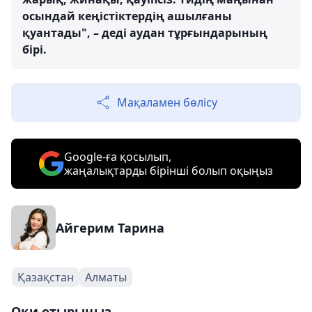
осындай кеңістіктердің ашылғаны
қуантады", – деді аудан тұрғындарының
бірі.
Мақаламен бөлісу
Google-ға қосылып,
жаңалықтарды бірінші болып оқыңыз
Айгерим Тарина
Қазақстан
Алматы
Оқи отырыңыз