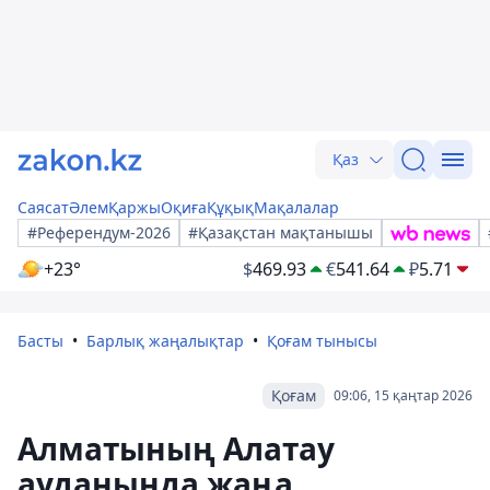
Қаз
Саясат
Әлем
Қаржы
Оқиға
Құқық
Мақалалар
#Референдум-2026
#Қазақстан мақтанышы
+23°
$
469.93
€
541.64
₽
5.71
Басты
Барлық жаңалықтар
Қоғам тынысы
Қоғам
09:06, 15 қаңтар 2026
Алматының Алатау
ауданында жаңа