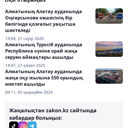
Алматының Алатау ауданында
Оңғарсынова көшесінің бір
бөлігінде қозғалыс уақытша
шектеледі
14:04, 21 сәуір 2026
Алматының Түрксіб ауданында
Республика күніне орай жаңа
серуен аймақтары ашылды
14:47, 27 қазан 2025
Алматының Алатау ауданында
жаңа оқу жылына 550 орындық
мектеп ашылды
09:11, 05 қыркүйек 2024
Жаңалықтан zakon.kz сайтында
хабардар болыңыз: