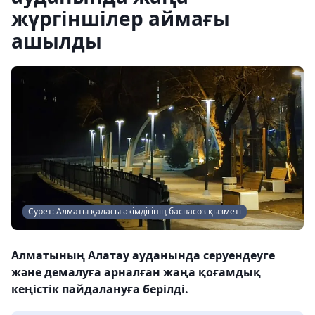
жүргіншілер аймағы
ашылды
Сурет: Алматы қаласы әкімдігінің баспасөз қызметі
Алматының Алатау ауданында серуендеуге
және демалуға арналған жаңа қоғамдық
кеңістік пайдалануға берілді.