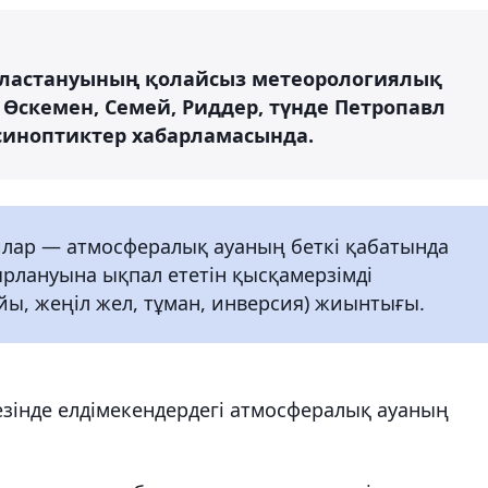
ң ластануының қолайсыз метеорологиялық
Өскемен, Семей, Риддер, түнде Петропавл
 синоптиктер хабарламасында.
лар — атмосфералық ауаның беткі қабатында
рлануына ықпал ететін қысқамерзімді
ы, жеңіл жел, тұман, инверсия) жиынтығы.
зінде елдімекендердегі атмосфералық ауаның