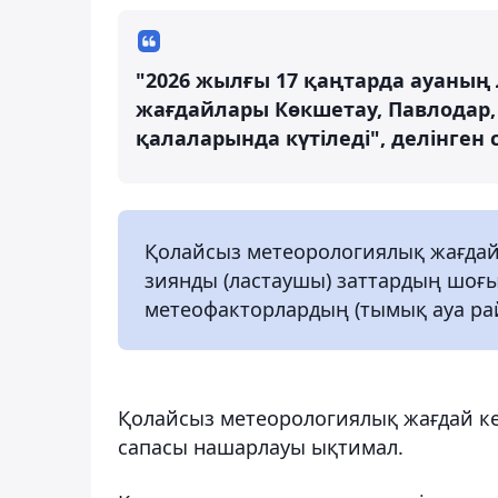
"2026 жылғы 17 қаңтарда ауаны
жағдайлары Көкшетау, Павлодар, 
қалаларында күтіледі", делінген
Қолайсыз метеорологиялық жағдай
зиянды (ластаушы) заттардың шоғы
метеофакторлардың (тымық ауа рай
Қолайсыз метеорологиялық жағдай ке
сапасы нашарлауы ықтимал.