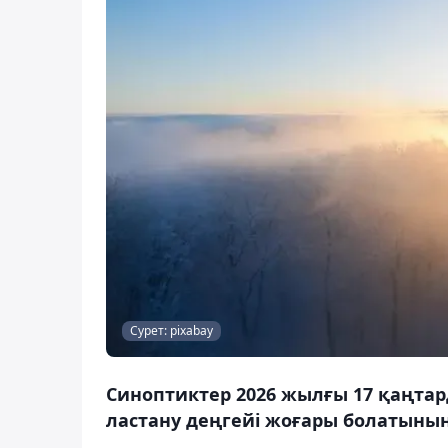
Сурет: pixabay
Синоптиктер 2026 жылғы 17 қаңта
ластану деңгейі жоғары болатынын 