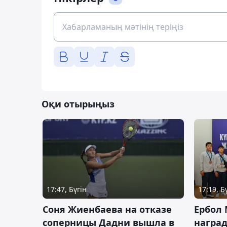
Оқи отырыңыз
17:47, Бүгін
17:19, Б
Соня Жиенбаева на отказе
Ербол
соперницы Дадни вышла в
награ