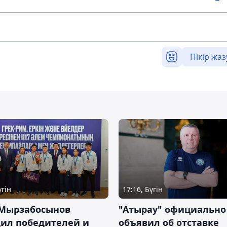
Пікір жаз
үгін
17:16, Бүгін
 Мырзабосынов
"Атырау" официально
дил победителей и
объявил об отставке