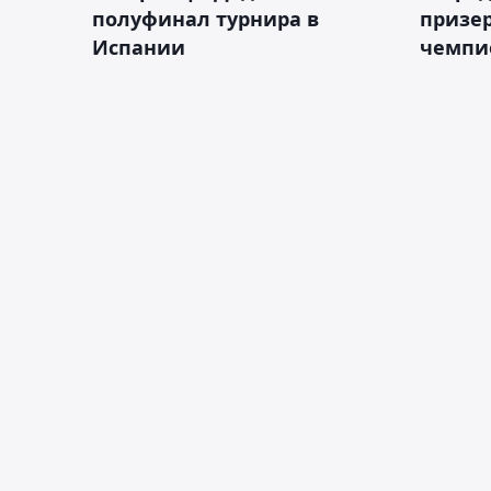
полуфинал турнира в
призе
Испании
чемпи