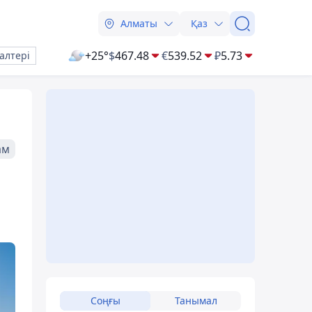
Алматы
Қаз
+25°
$
467.48
€
539.52
₽
5.73
алтері
ам
Соңғы
Танымал