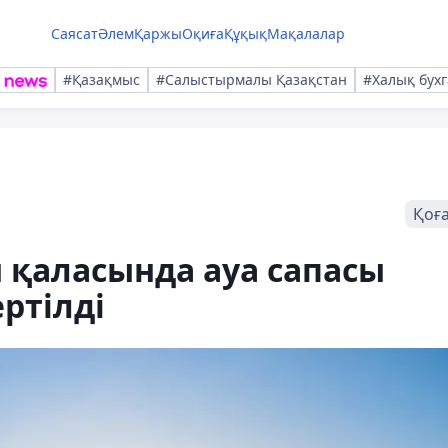
Саясат
Әлем
Қаржы
Оқиға
Құқық
Мақалалар
#Қазақмыс
#Салыстырмалы Қазақстан
#Халық бухг
Қоғ
ы қаласында ауа сапасы
ртілді