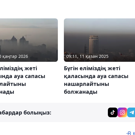
10 қаңтар 2026
09:11, 11 қазан 2025
еліміздің жеті
Бүгін еліміздің жеті
ында ауа сапасы
қаласында ауа сапасы
лайтыны
нашарлайтыны
нады
болжанады
абардар болыңыз: