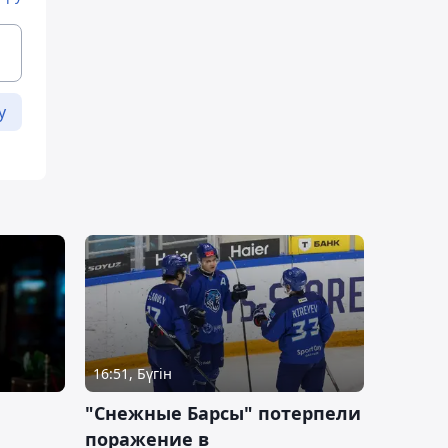
у
16:51, Бүгін
"Снежные Барсы" потерпели
поражение в