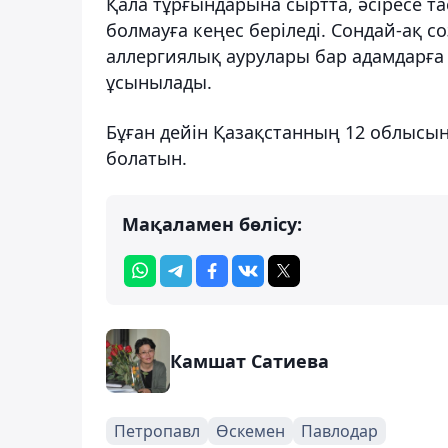
Қала тұрғындарына сыртта, әсіресе та
болмауға кеңес беріледі. Сондай-ақ 
аллергиялық аурулары бар адамдарға қ
ұсынылады.
Бұған дейін Қазақстанның 12 облысы
болатын.
Мақаламен бөлісу:
Камшат Сатиева
Петропавл
Өскемен
Павлодар