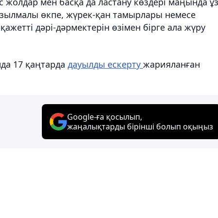
с жолдар мен басқа да ластану көздері маңында ұ
созылмалы өкпе, жүрек-қан тамырлары немесе
ажетті дәрі-дәрмектерін өзімен бірге ала жүру
нда 17 қаңтарда
дауылды ескерту
жарияланған
Google-ға қосылып,
жаңалықтарды бірінші болып оқыңыз