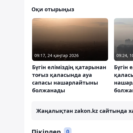
Оқи отырыңыз
09:17, 24 қаңтар 2026
09:24, 
Бүгін еліміздің қатарынан
Бүгін 
тоғыз қаласында ауа
қалас
сапасы нашарлайтыны
нашар
болжанады
болжа
Жаңалықтан zakon.kz сайтында х
Пікірлер
0