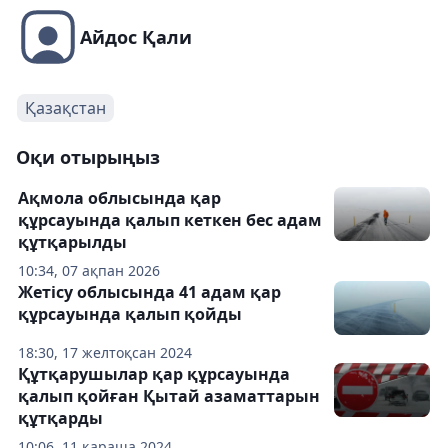
Айдос Қали
Қазақстан
Оқи отырыңыз
Ақмола облысында қар
құрсауында қалып кеткен бес адам
құтқарылды
10:34, 07 ақпан 2026
Жетісу облысында 41 адам қар
құрсауында қалып қойды
18:30, 17 желтоқсан 2024
Құтқарушылар қар құрсауында
қалып қойған Қытай азаматтарын
құтқарды
10:06, 11 қараша 2024