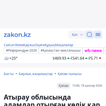
Қаз
Саясат
Әлем
Қаржы
Оқиға
Құқық
Мақалалар
#Референдум-2026
#Қазақстан мақтанышы
+25°
$
469.93
€
541.64
₽
5.71
Басты
Барлық жаңалықтар
Қоғам тынысы
Қоғам
13:40, 18 қаңтар 2026
Атырау облысында
адамдар отырған көлік қар