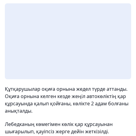
Құтқарушылар оқиға орнына жедел түрде аттанды.
Оқиға орнына келген кезде жеңіл автокөліктің қар
құрсауында қалып қойғаны, көлікте 2 адам болғаны
анықталды.
Лебедканың көмегімен көлік қар құрсауынан
шығарылып, қауіпсіз жерге дейін жеткізілді.