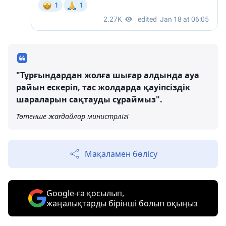
"Тұрғындардан жолға шығар алдында ауа
райын ескеріп, тас жолдарда қауіпсіздік
шараларын сақтауды сұраймыз".
Төтенше жағдайлар министрлігі
Мақаламен бөлісу
Google-ға қосылып,
жаңалықтарды бірінші болып оқыңыз