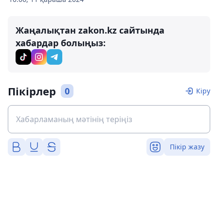
Жаңалықтан zakon.kz сайтында
хабардар болыңыз:
Пікірлер
0
Кіру
Пікір жазу