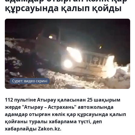
құрсауында қалып қойды
Сурет: видео скрині
112 пультіне Атырау қаласынан 25 шақырым
жерде "Атырау – Астрахань" автожолында
адамдар отырған көлік қар құрсауында қалып
қойғаны туралы хабарлама түсті, деп
хабарлайды Zakon.kz.