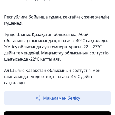
Республика бойынша тұман, көктайғақ және желдің
күшейеді.
Түнде Шығыс Қазақстан облысында, Абай
облысының шығысында қатты аяз -40°C сақталады.
Жетісу облысында ауа температурасы -22…-27°C
дейін төмендейді. Маңғыстау облысының солтүстік-
шығысында -22°C қатты аяз.
Ал Шығыс Қазақстан облысының солтүстігі мен
шығысында түнде өте қатты аяз -45°C дейін
сақталады.
Мақаламен бөлісу