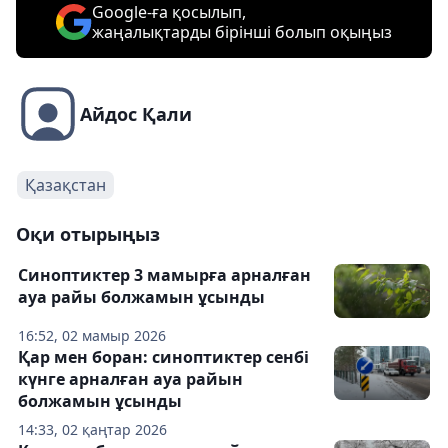
Google-ға қосылып,
жаңалықтарды бірінші болып оқыңыз
Айдос Қали
Қазақстан
Оқи отырыңыз
Синоптиктер 3 мамырға арналған
ауа райы болжамын ұсынды
16:52, 02 мамыр 2026
Қар мен боран: синоптиктер сенбі
күнге арналған ауа райын
болжамын ұсынды
14:33, 02 қаңтар 2026