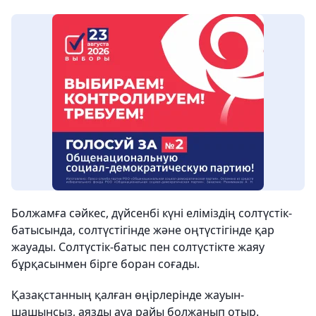
Болжамға сәйкес, дүйсенбі күні еліміздің солтүстік-
батысында, солтүстігінде және оңтүстігінде қар
жауады. Солтүстік-батыс пен солтүстікте жаяу
бұрқасынмен бірге боран соғады.
Қазақстанның қалған өңірлерінде жауын-
шашынсыз, аязды ауа райы болжанып отыр.