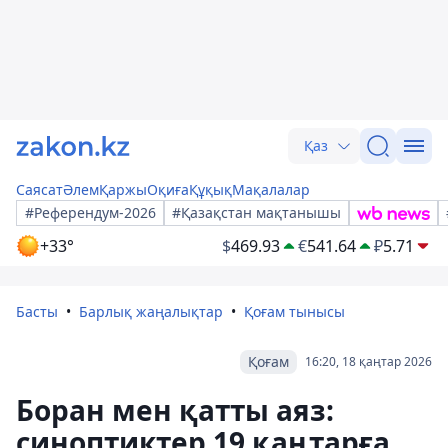
Қаз
Саясат
Әлем
Қаржы
Оқиға
Құқық
Мақалалар
#Референдум-2026
#Қазақстан мақтанышы
+33°
$
469.93
€
541.64
₽
5.71
Басты
Барлық жаңалықтар
Қоғам тынысы
Қоғам
16:20, 18 қаңтар 2026
Боран мен қатты аяз:
синоптиктер 19 қаңтарға