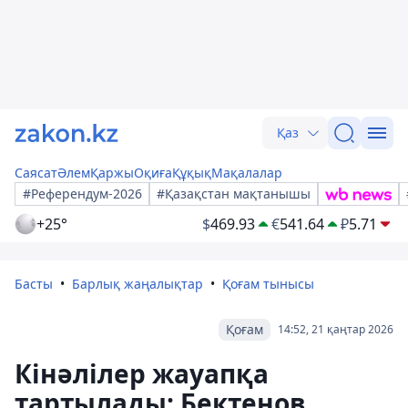
Қаз
Саясат
Әлем
Қаржы
Оқиға
Құқық
Мақалалар
#Референдум-2026
#Қазақстан мақтанышы
+25°
$
469.93
€
541.64
₽
5.71
Басты
Барлық жаңалықтар
Қоғам тынысы
Қоғам
14:52, 21 қаңтар 2026
Кінәлілер жауапқа
тартылады: Бектенов