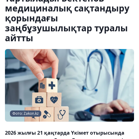
медициналық сақтандыру
қорындағы
заңбұзушылықтар туралы
айтты
Фото: Zakon.kz
2026 жылғы 21 қаңтарда Үкімет отырысында