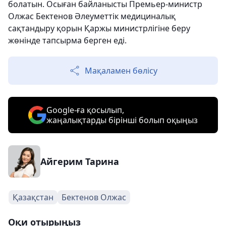
болатын. Осыған байланысты Премьер-министр
Олжас Бектенов Әлеуметтік медициналық
сақтандыру қорын Қаржы министрлігіне беру
жөнінде тапсырма берген еді.
Мақаламен бөлісу
Google-ға қосылып,
жаңалықтарды бірінші болып оқыңыз
Айгерим Тарина
Қазақстан
Бектенов Олжас
Оқи отырыңыз