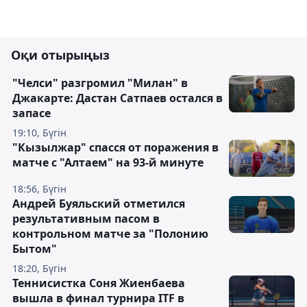
Оқи отырыңыз
"Челси" разгромил "Милан" в
Джакарте: Дастан Сатпаев остался в
запасе
19:10, Бүгін
"Кызылжар" спасся от поражения в
матче с "Алтаем" на 93-й минуте
18:56, Бүгін
Андрей Буяльский отметился
результативным пасом в
контрольном матче за "Полонию
Бытом"
18:20, Бүгін
Теннисистка Соня Жиенбаева
вышла в финал турнира ITF в