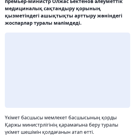
премьер-министр Олжас Бектенов әлеуметтік
медициналық сақтандыру қорының
қызметіндегі ашықтықты арттыру жөніндегі
жоспарлар туралы мәлімдеді.
Үкімет басшысы мемлекет басшысының қорды
Қаржы министрлігінің қарамағына беру туралы
үкімет шешімін қолдағанын атап өтті.