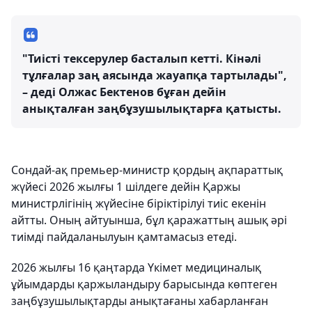
"Тиісті тексерулер басталып кетті. Кінәлі
тұлғалар заң аясында жауапқа тартылады",
– деді Олжас Бектенов бұған дейін
анықталған заңбұзушылықтарға қатысты.
Сондай-ақ премьер-министр қордың ақпараттық
жүйесі 2026 жылғы 1 шілдеге дейін Қаржы
министрлігінің жүйесіне біріктірілуі тиіс екенін
айтты. Оның айтуынша, бұл қаражаттың ашық әрі
тиімді пайдаланылуын қамтамасыз етеді.
2026 жылғы 16 қаңтарда Үкімет медициналық
ұйымдарды қаржыландыру барысында көптеген
заңбұзушылықтарды анықтағаны хабарланған