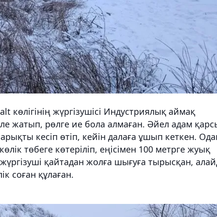
alt көлігінің жүргізушісі Индустриялық аймақ
ле жатып, рөлге ие бола алмаған. Әйел адам қарс
рықты кесіп өтіп, кейін далаға ұшып кеткен. Ода
өлік төбеге көтеріліп, еңісімен 100 метрге жуық
жүргізуші қайтадан жолға шығуға тырысқан, алай
к соған құлаған.