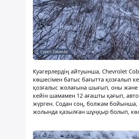
Сурет: Zakon.kz
Куәгерлердің айтуынша, Chevrolet Cob
көшесімен батыс бағытта қозғалып ке
қозғалыс жолағына шығып, оны және а
кейін шамамен 12 ағашты қағып, авток
жүрген. Содан соң, болжам бойынша, 
жолында қазылған шұңқыр болып, көлі