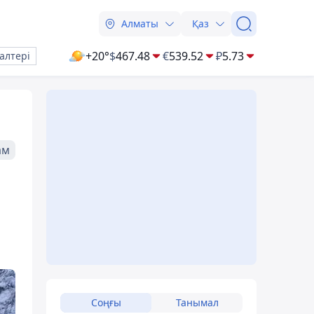
Алматы
Қаз
+20°
$
467.48
€
539.52
₽
5.73
алтері
ам
Соңғы
Танымал