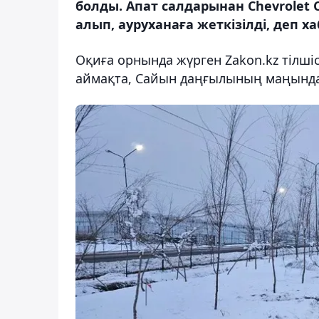
болды. Апат салдарынан Chevrolet C
алып, ауруханаға жеткізілді, деп х
Оқиға орнында жүрген Zakon.kz тілші
аймақта, Сайын даңғылының маңында