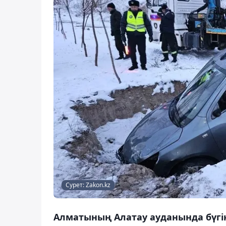
Сурет: Zakon.kz
Алматының Алатау ауданында бүгін