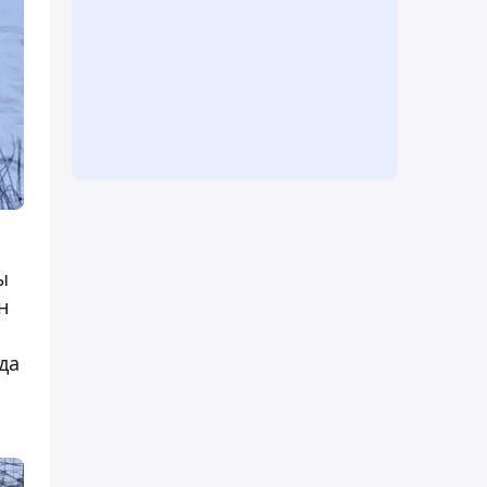
ы
н
да