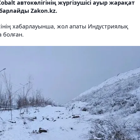
obalt автокөлігінің жүргізушісі ауыр жарақат
абарлайды Zakon.kz.
сінің хабарлауынша, жол апаты Индустриялық
 болған.