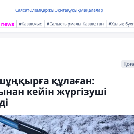
Саясат
Әлем
Қаржы
Оқиға
Құқық
Мақалалар
#Қазақмыс
#Салыстырмалы Қазақстан
#Халық бухг
Қоғ
шұңқырға құлаған:
нан кейін жүргізуші
ді