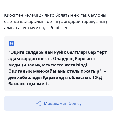
Киосктен көлемі 27 литр болатын екі газ баллоны
сыртқа шығарылып, өрттің әрі қарай таралуының
алдын алуға мүмкіндік берілген.
"Оқиға салдарынан күйік белгілері бар төрт
адам зардап шекті. Олардың барлығы
медициналық мекемеге жеткізілді.
Оқиғаның мән-жайы анықталып жатыр", –
деп хабарлады Қарағанды облыстық ТЖД
баспасөз қызметі.
Мақаламен бөлісу