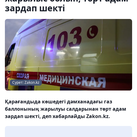
зардап шекті
Сурет: Zakon.kz
Қарағандыда көшедегі дәмханадағы газ
баллонының жарылуы салдарынан төрт адам
зардап шекті, деп хабарлайды Zakon.kz.