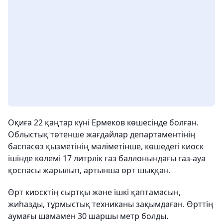
Оқиға 22 қаңтар күні Ермеков көшесінде болған.
Облыстық төтенше жағдайлар департаментінің
баспасөз қызметінің мәліметінше, көшедегі киоск
ішінде көлемі 17 литрлік газ баллонындағы газ-ауа
қоспасы жарылып, артынша өрт шыққан.
Өрт киосктің сыртқы және ішкі қаптамасын,
жиһазды, тұрмыстық техниканы зақымдаған. Өрттің
аумағы шамамен 30 шаршы метр болды.