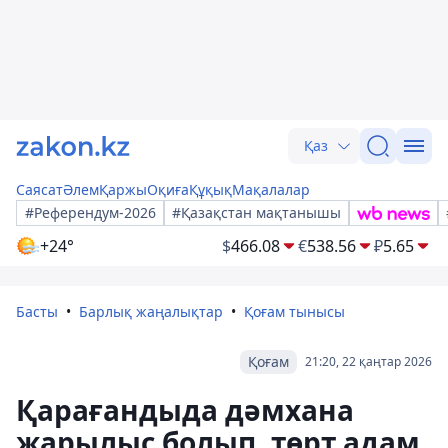
Қаз
Саясат
Әлем
Қаржы
Оқиға
Құқық
Мақалалар
#Референдум-2026
#Қазақстан мақтанышы
+24°
$
466.08
€
538.56
₽
5.65
Басты
Барлық жаңалықтар
Қоғам тынысы
Қоғам
21:20, 22 қаңтар 2026
Қарағандыда дәмхана
жарылыс болып, төрт адам