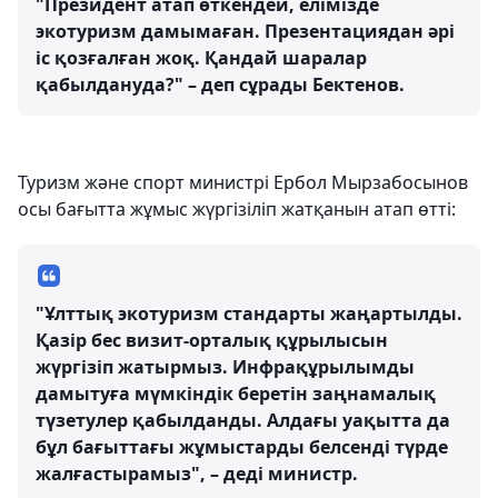
"Президент атап өткендей, елімізде
экотуризм дамымаған. Презентациядан әрі
іс қозғалған жоқ. Қандай шаралар
қабылдануда?" – деп сұрады Бектенов.
Туризм және спорт министрі Ербол Мырзабосынов
осы бағытта жұмыс жүргізіліп жатқанын атап өтті:
"Ұлттық экотуризм стандарты жаңартылды.
Қазір бес визит-орталық құрылысын
жүргізіп жатырмыз. Инфрақұрылымды
дамытуға мүмкіндік беретін заңнамалық
түзетулер қабылданды. Алдағы уақытта да
бұл бағыттағы жұмыстарды белсенді түрде
жалғастырамыз", – деді министр.