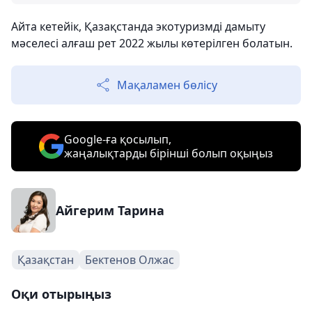
Айта кетейік, Қазақстанда экотуризмді дамыту
мәселесі алғаш рет 2022 жылы көтерілген болатын.
Мақаламен бөлісу
Google-ға қосылып,
жаңалықтарды бірінші болып оқыңыз
Айгерим Тарина
Қазақстан
Бектенов Олжас
Оқи отырыңыз