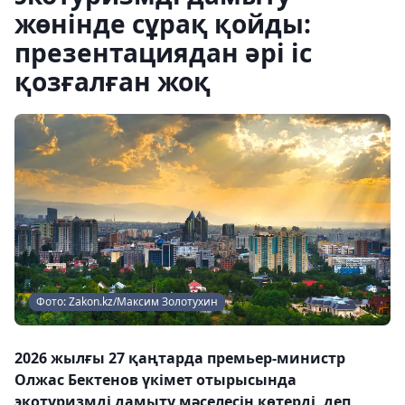
жөнінде сұрақ қойды:
презентациядан әрі іс
қозғалған жоқ
Фото: Zakon.kz/Максим Золотухин
2026 жылғы 27 қаңтарда премьер-министр
Олжас Бектенов үкімет отырысында
экотуризмді дамыту мәселесін көтерді, деп