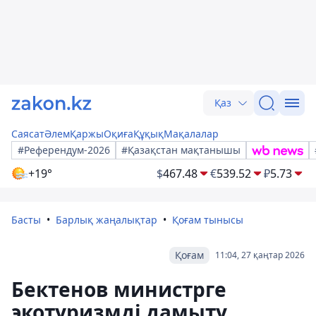
Қаз
Саясат
Әлем
Қаржы
Оқиға
Құқық
Мақалалар
#Референдум-2026
#Қазақстан мақтанышы
+19°
$
467.48
€
539.52
₽
5.73
Басты
Барлық жаңалықтар
Қоғам тынысы
Қоғам
11:04, 27 қаңтар 2026
Бектенов министрге
экотуризмді дамыту