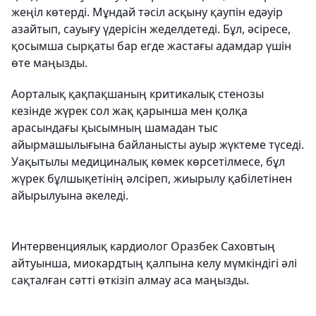
жеңіл көтерді. Мұндай тәсіл асқыну қаупін едәуір
азайтып, сауығу үдерісін жеделдетеді. Бұл, әсіресе,
қосымша сырқаты бар егде жастағы адамдар үшін
өте маңызды.
Аорталық қақпақшаның критикалық стенозы
кезінде жүрек сол жақ қарынша мен қолқа
арасындағы қысымның шамадан тыс
айырмашылығына байланысты ауыр жүктеме түседі.
Уақытылы медициналық көмек көрсетілмесе, бұл
жүрек бұлшықетінің әлсіреп, жиырылу қабілетінен
айырылуына әкеледі.
Интервенциялық кардиолог Оразбек Саховтың
айтуынша, миокардтың қалпына келу мүмкіндігі әлі
сақталған сәтті өткізіп алмау аса маңызды.