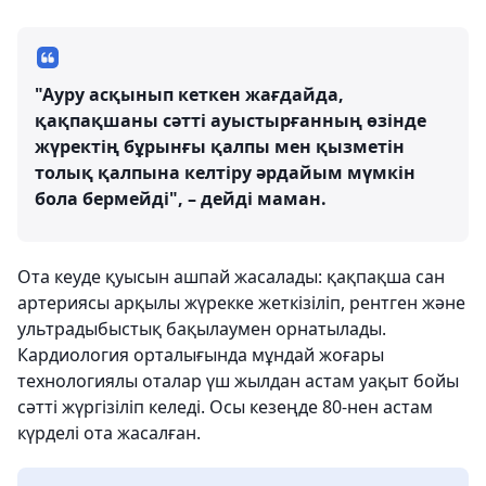
"Ауру асқынып кеткен жағдайда,
қақпақшаны сәтті ауыстырғанның өзінде
жүректің бұрынғы қалпы мен қызметін
толық қалпына келтіру әрдайым мүмкін
бола бермейді", – дейді маман.
Ота кеуде қуысын ашпай жасалады: қақпақша сан
артериясы арқылы жүрекке жеткізіліп, рентген және
ультрадыбыстық бақылаумен орнатылады.
Кардиология орталығында мұндай жоғары
технологиялы оталар үш жылдан астам уақыт бойы
сәтті жүргізіліп келеді. Осы кезеңде 80-нен астам
күрделі ота жасалған.