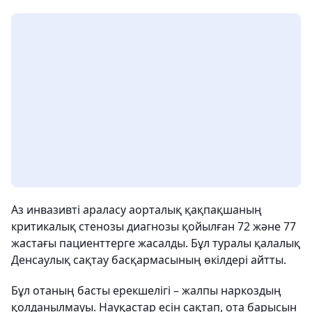
Аз инвазивті араласу аорталық қақпақшаның
критикалық стенозы диагнозы қойылған 72 және 77
жастағы пациенттерге жасалды. Бұл туралы қалалық
Денсаулық сақтау басқармасының өкілдері айтты.
Бұл отаның басты ерекшелігі – жалпы наркоздың
қолданылмауы. Науқастар есін сақтап, ота барысын