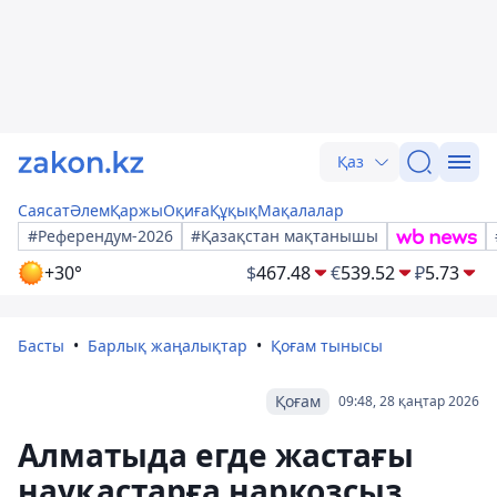
Қаз
Саясат
Әлем
Қаржы
Оқиға
Құқық
Мақалалар
#Референдум-2026
#Қазақстан мақтанышы
+30°
$
467.48
€
539.52
₽
5.73
Басты
Барлық жаңалықтар
Қоғам тынысы
Қоғам
09:48, 28 қаңтар 2026
Алматыда егде жастағы
науқастарға наркозсыз