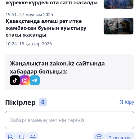
жүрекке күрделі ота сәтті жасалды
19:51, 27 маусым 2025
Қазақстанда алғаш рет итке
жамбас-сан буынын ауыстыру
отасы жасалды
10:24, 15 қаңтар 2026
Жаңалықтан zakon.kz сайтында
хабардар болыңыз:
Пікірлер
0
Кіру
Пікір жазу