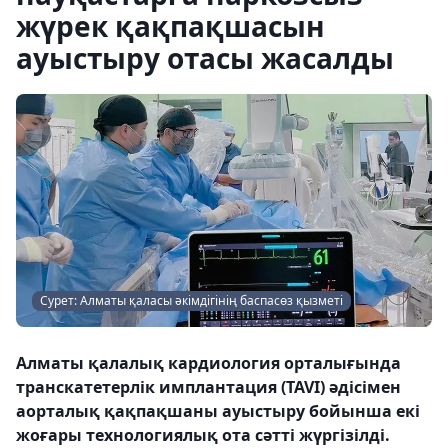
жүрек қақпақшасын
ауыстыру отасы жасалды
Сурет: Алматы қаласы әкімдігінің баспасөз қызметі
Алматы қалалық кардиология орталығында
транскатетерлік имплантация (TAVI) әдісімен
аорталық қақпақшаны ауыстыру бойынша екі
жоғары технологиялық ота сәтті жүргізілді.