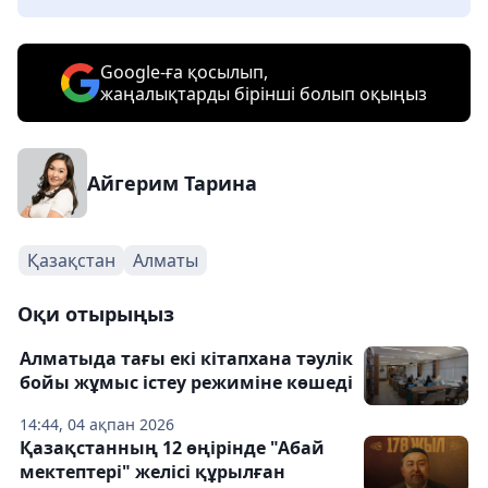
Google-ға қосылып,
жаңалықтарды бірінші болып оқыңыз
Айгерим Тарина
Қазақстан
Алматы
Оқи отырыңыз
Алматыда тағы екі кітапхана тәулік
бойы жұмыс істеу режиміне көшеді
14:44, 04 ақпан 2026
Қазақстанның 12 өңірінде "Абай
мектептері" желісі құрылған