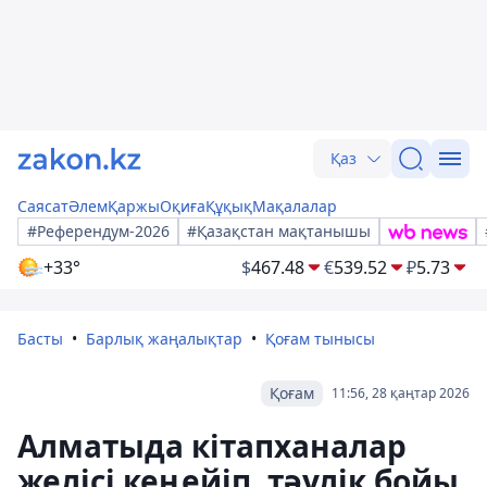
Қаз
Саясат
Әлем
Қаржы
Оқиға
Құқық
Мақалалар
#Референдум-2026
#Қазақстан мақтанышы
+33°
$
467.48
€
539.52
₽
5.73
Басты
Барлық жаңалықтар
Қоғам тынысы
Қоғам
11:56, 28 қаңтар 2026
Алматыда кітапханалар
желісі кеңейіп, тәулік бойы