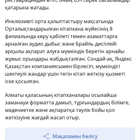
реставрациядан өтіп, оның 65-і сирек басылымдар
қатарына жатады.
Инклюзивті орта қалыптастыру мақсатында
Орталықтандарылған кітапхана жүйесінің 8
филиалында көру қабілеті төмен азаматтарға
арналған аудио дыбыс және Брайль дисплейі
арқылы ақпарат алуға мүмкіндік беретін арнайы
жұмыс орындары жабдықталған. Сондай-ақ, Яндекс
Қазақстан компаниясымен бірлесіп, мүмкіндігі
шектеулі жандар үшін тегін кітап жеткізу қызметі
іске қосылған.
Алматы қаласының кітапханалары осылайша
заманауи форматта дамып, тұрғындардың білімге,
мәдениетке және ақпаратқа тәулік бойы қол
жеткізуіне жағдай жасап отыр.
Мақаламен бөлісу