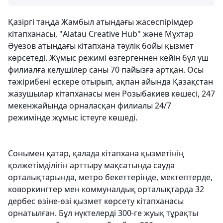
Қазіргі таңда Жамбыл атындағы жасөспірімдер
кітапханасы, "Alatau Creative Hub" және Мұхтар
Әуезов атындағы кітапхана тәулік бойы қызмет
көрсетеді. Жұмыс режимі өзгергеннен кейін бұл үш
филиалға келушілер саны 70 пайызға артқан. Осы
тәжірибені ескере отырып, ақпан айында Қазақстан
жазушылар кітапханасы мен Розыбакиев көшесі, 247
мекенжайында орналасқан филиалы 24/7
режимінде жұмыс істеуге көшеді.
Сонымен қатар, қалада кітапхана қызметінің
қолжетімділігін арттыру мақсатында сауда
орталықтарында, метро бекеттерінде, мектептерде,
коворкингтер мен коммуналдық орталықтарда 32
дербес өзіне-өзі қызмет көрсету кітапханасы
орнатылған. Бұл нүктелерді 300-ге жуық тұрақты