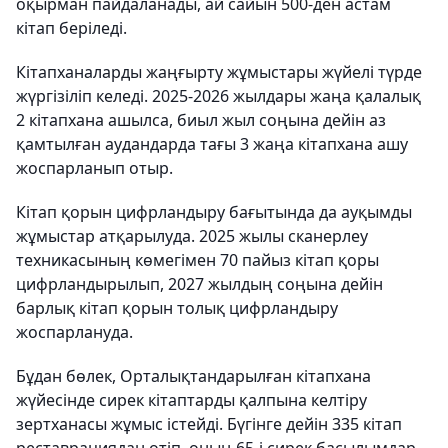
оқырман пайдаланады, ай сайын 500-ден астам
кітап беріледі.
Кітапханаларды жаңғырту жұмыстары жүйелі түрде
жүргізіліп келеді. 2025-2026 жылдары жаңа қалалық
2 кітапхана ашылса, биыл жыл соңына дейін аз
қамтылған аудандарда тағы 3 жаңа кітапхана ашу
жоспарланып отыр.
Кітап қорын цифрландыру бағытында да ауқымды
жұмыстар атқарылуда. 2025 жылы сканерлеу
техникасының көмегімен 70 пайыз кітап қоры
цифрландырылып, 2027 жылдың соңына дейін
барлық кітап қорын толық цифрландыру
жоспарлануда.
Бұдан бөлек, Орталықтандарылған кітапхана
жүйесінде сирек кітаптарды қалпына келтіру
зертханасы жұмыс істейді. Бүгінге дейін 335 кітап