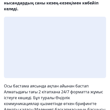
нысандардың саны кезең-кезеңімен көбейіп
келеді.
Осы бастама аясында ақпан айынан бастап
Алматыдағы тағы 2 кітапхана 24/7 форматта жұмыс
істеуге көшеді. Бұл туралы Өңірлік
коммуникациялар қызметінде өткен брифингте
Алматы қаласы Мәдениет басқармасының басшысы