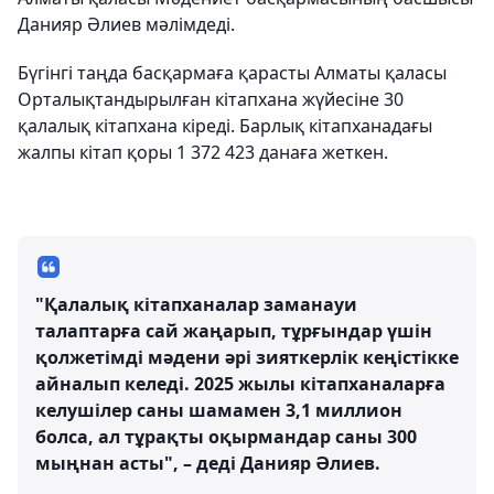
Данияр Әлиев мәлімдеді.
Бүгінгі таңда басқармаға қарасты Алматы қаласы
Орталықтандырылған кітапхана жүйесіне 30
қалалық кітапхана кіреді. Барлық кітапханадағы
жалпы кітап қоры 1 372 423 данаға жеткен.
"Қалалық кітапханалар заманауи
талаптарға сай жаңарып, тұрғындар үшін
қолжетімді мәдени әрі зияткерлік кеңістікке
айналып келеді. 2025 жылы кітапханаларға
келушілер саны шамамен 3,1 миллион
болса, ал тұрақты оқырмандар саны 300
мыңнан асты", – деді Данияр Әлиев.