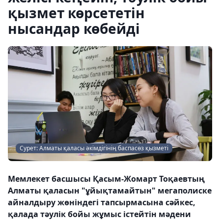
қызмет көрсететін
нысандар көбейді
Сурет: Алматы қаласы әкімдігінің баспасөз қызметі
Мемлекет басшысы Қасым-Жомарт Тоқаевтың
Алматы қаласын "ұйықтамайтын" мегаполиске
айналдыру жөніндегі тапсырмасына сәйкес,
қалада тәулік бойы жұмыс істейтін мәдени