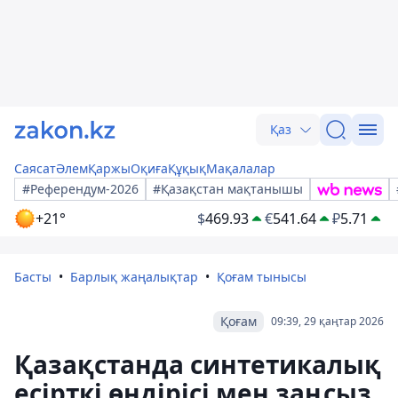
Қаз
Саясат
Әлем
Қаржы
Оқиға
Құқық
Мақалалар
#Референдум-2026
#Қазақстан мақтанышы
+21°
$
469.93
€
541.64
₽
5.71
Басты
Барлық жаңалықтар
Қоғам тынысы
Қоғам
09:39, 29 қаңтар 2026
Қазақстанда синтетикалық
есірткі өндірісі мен заңсыз