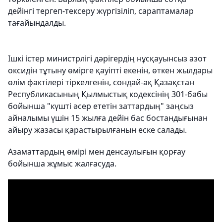
дейінгі тергеп-тексеру жүргізіліп, сараптамалар
тағайындалды.
Ішкі істер министрлігі дәрігердің нұсқауынсыз азот
оксидін тұтыну өмірге қауіпті екенін, өткен жылдары
өлім фактілері тіркелгенін, сондай-ақ Қазақстан
Республикасының Қылмыстық кодексінің 301-бабы
бойынша "күшті әсер ететін заттардың" заңсыз
айналымы үшін 15 жылға дейін бас бостандығынан
айыру жазасы қарастырылғанын еске салады.
Азаматтардың өмірі мен денсаулығын қорғау
бойынша жұмыс жалғасуда.