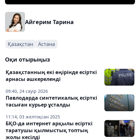
Айгерим Тарина
Қазақстан
Астана
Оқи отырыңыз
Қазақстанның екі өңірінде есірткі
арнасы әшкереленді
09:40, 24 сәуір 2026
Павлодарда синтетикалық есірткі
тасыған курьер ұсталды
11:14, 03 желтоқсан 2025
БҚО-да интернет арқылы есірткі
таратушы қылмыстық топтың
жолы кесілді