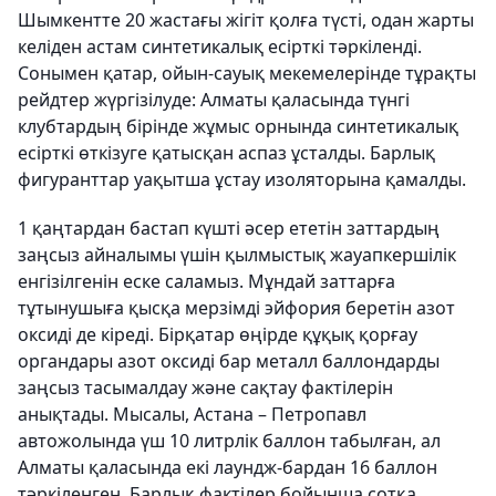
Шымкентте 20 жастағы жігіт қолға түсті, одан жарты
келіден астам синтетикалық есірткі тәркіленді.
Сонымен қатар, ойын-сауық мекемелерінде тұрақты
рейдтер жүргізілуде: Алматы қаласында түнгі
клубтардың бірінде жұмыс орнында синтетикалық
есірткі өткізуге қатысқан аспаз ұсталды. Барлық
фигуранттар уақытша ұстау изоляторына қамалды.
1 қаңтардан бастап күшті әсер ететін заттардың
заңсыз айналымы үшін қылмыстық жауапкершілік
енгізілгенін еске саламыз. Мұндай заттарға
тұтынушыға қысқа мерзімді эйфория беретін азот
оксиді де кіреді. Бірқатар өңірде құқық қорғау
органдары азот оксиді бар металл баллондарды
заңсыз тасымалдау және сақтау фактілерін
анықтады. Мысалы, Астана – Петропавл
автожолында үш 10 литрлік баллон табылған, ал
Алматы қаласында екі лаундж-бардан 16 баллон
тәркіленген. Барлық фактілер бойынша сотқа