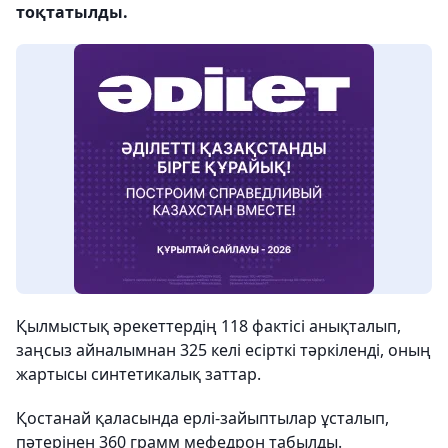
тоқтатылды.
Қылмыстық әрекеттердің 118 фактісі анықталып,
заңсыз айналымнан 325 келі есірткі тәркіленді, оның
жартысы синтетикалық заттар.
Қостанай қаласында ерлі-зайыптылар ұсталып,
пәтерінен 360 грамм мефедрон табылды.