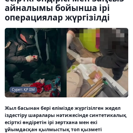
айналымы бойынша ірі
операциялар жүргізілді
Сурет: ҚР ІІМ
Жыл басынан бері елімізде жүргізілген жедел
іздестіру шаралары нәтижесінде синтетикалық
есірткі өндіретін ірі зертхана мен екі
ұйымдасқан қылмыстық топ қызметі