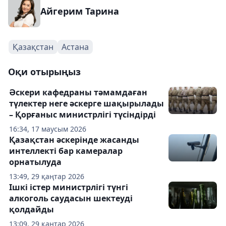
Айгерим Тарина
Қазақстан
Астана
Оқи отырыңыз
Әскери кафедраны тәмамдаған
түлектер неге әскерге шақырылады
– Қорғаныс министрлігі түсіндірді
16:34, 17 маусым 2026
Қазақстан әскерінде жасанды
интеллекті бар камералар
орнатылуда
13:49, 29 қаңтар 2026
Ішкі істер министрлігі түнгі
алкоголь саудасын шектеуді
қолдайды
13:09, 29 қаңтар 2026