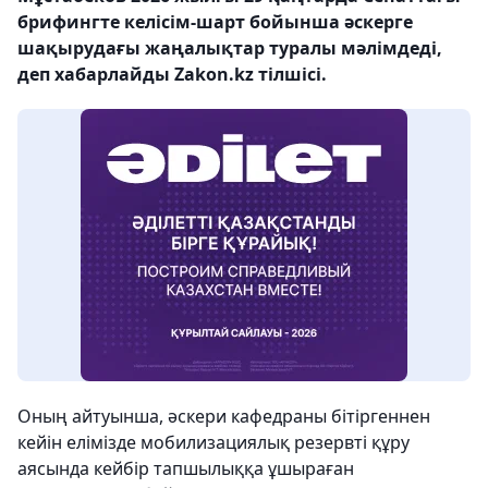
брифингте келісім-шарт бойынша әскерге
шақырудағы жаңалықтар туралы мәлімдеді,
деп хабарлайды Zakon.kz тілшісі.
Оның айтуынша, әскери кафедраны бітіргеннен
кейін елімізде мобилизациялық резервті құру
аясында кейбір тапшылыққа ұшыраған