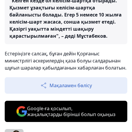
"Келген кезде ол келісім-шартқа отырады.
Қызмет ұзақтығы келісім-шартқа
байланысты болады. Егер 5 немесе 10 жылға
келісім-шарт жасаса, сонша қызмет етеді.
Қазіргі уақытта міндетті шақыру
қарастырылмаған", – деді Мұстабеков.
Естеріңізге салсақ, бұған дейін Қорғаныс
министрлігі әскерилердің қаза болуы салдарынан
шұғыл шаралар қабылдағанын хабарлаған болатын.
Мақаламен бөлісу
Google-ға қосылып,
жаңалықтарды бірінші болып оқыңыз