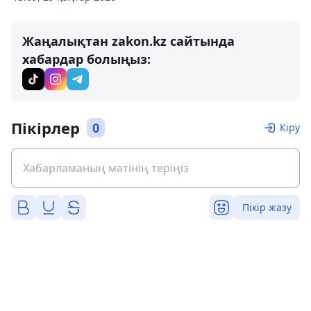
Жаңалықтан zakon.kz сайтында
хабардар болыңыз:
Пікірлер
0
Кіру
Пікір жазу