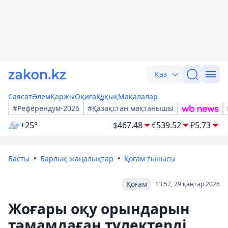
Қаз
Саясат
Әлем
Қаржы
Оқиға
Құқық
Мақалалар
#Референдум-2026
#Қазақстан мақтанышы
+25°
$
467.48
€
539.52
₽
5.73
Басты
Барлық жаңалықтар
Қоғам тынысы
Қоғам
13:57, 29 қаңтар 2026
Жоғары оқу орындарын
тәмамдаған түлектерді