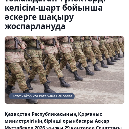
келісім-шарт бойынша
әскерге шақыру
жоспарлануда
Фото: Zakon.kz/Екатерина Елисеева
Қазақстан Республикасының Қорғаныс
министрлігінің бірінші орынбасары Асқар
Мұстабеков 2026 жылғы 29 қаңтарда Сенаттағы