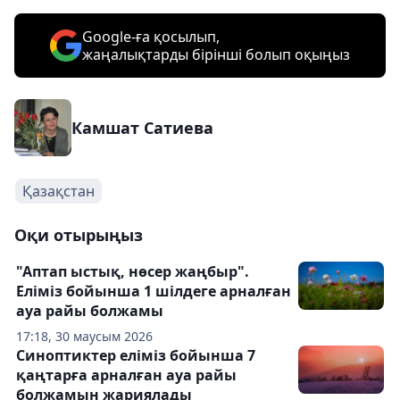
Google-ға қосылып,
жаңалықтарды бірінші болып оқыңыз
Камшат Сатиева
Қазақстан
Оқи отырыңыз
"Аптап ыстық, нөсер жаңбыр".
Еліміз бойынша 1 шілдеге арналған
ауа райы болжамы
17:18, 30 маусым 2026
Синоптиктер еліміз бойынша 7
қаңтарға арналған ауа райы
болжамын жариялады