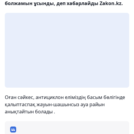
болжамын ұсынды, деп хабарлайды Zakon.kz.
Оған сәйкес, антициклон еліміздің басым бөлігінде
қалыптаспақ жауын-шашынсыз ауа райын
анықтайтын болады .