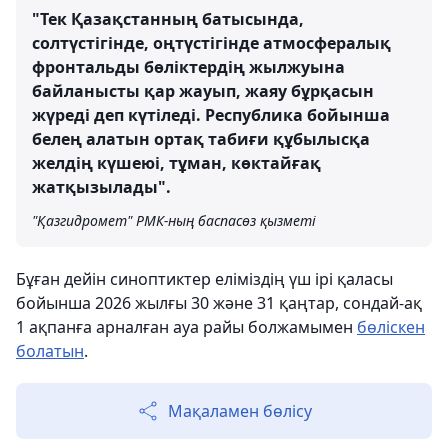
"Тек Қазақстанның батысында,
солтүстігінде, оңтүстігінде атмосфералық
фронтальды бөліктердің жылжуына
байланысты қар жауып, жаяу бұрқасын
жүреді деп күтіледі. Республика бойынша
белең алатын ортақ табиғи құбылысқа
желдің күшеюі, тұман, көктайғақ
жатқызылады".
"Қазгидромет" РМК-ның баспасөз қызметі
Бұған дейін синоптиктер еліміздің үш ірі қаласы
бойынша 2026 жылғы 30 және 31 қаңтар, сондай-ақ
1 ақпанға арналған ауа райы болжамымен
бөліскен
болатын
.
Мақаламен бөлісу