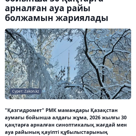
арналған ауа райы
болжамын жариялады
Сурет: Zakon.kz
"Қазгидромет" РМК мамандары Қазақстан
аумағы бойынша алдағы жұма, 2026 жылғы 30
қаңтарға арналған синоптикалық жағдай мен
ауа райының қауіпті құбылыстарының