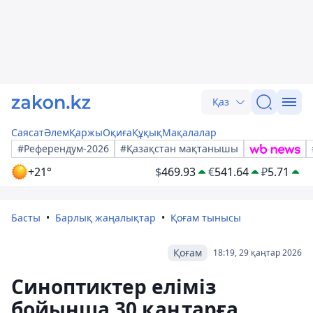
Қаз
Саясат
Әлем
Қаржы
Оқиға
Құқық
Мақалалар
#Референдум-2026
#Қазақстан мақтанышы
+21°
$
469.93
€
541.64
₽
5.71
Басты
Барлық жаңалықтар
Қоғам тынысы
Қоғам
18:19, 29 қаңтар 2026
Синоптиктер еліміз
бойынша 30 қаңтарға