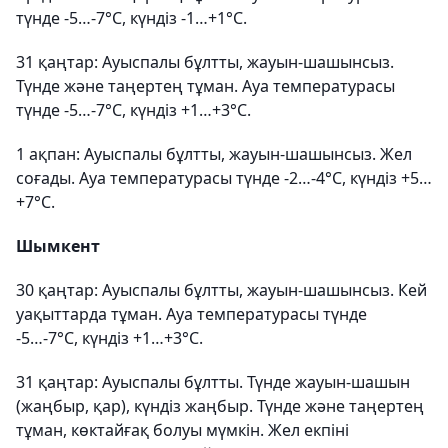
түнде -5…-7°С, күндіз -1…+1°С.
31 қаңтар: Ауыспалы бұлтты, жауын-шашынсыз.
Түнде және таңертең тұман. Ауа температурасы
түнде -5…-7°С, күндіз +1…+3°С.
1 ақпан: Ауыспалы бұлтты, жауын-шашынсыз. Жел
соғады. Ауа температурасы түнде -2…-4°С, күндіз +5…
+7°С.
Шымкент
30 қаңтар: Ауыспалы бұлтты, жауын-шашынсыз. Кей
уақыттарда тұман. Ауа температурасы түнде
-5…-7°С, күндіз +1…+3°С.
31 қаңтар: Ауыспалы бұлтты. Түнде жауын-шашын
(жаңбыр, қар), күндіз жаңбыр. Түнде және таңертең
тұман, көктайғақ болуы мүмкін. Жел екпіні