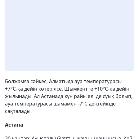
Болжамға сәйкес, Алматыда ауа температурасы
+7°С-қа дейін көтерілсе, Шымкентте +10°С-қа дейін
жылынады. Ал Астанада күн райы әлі де суық болып,
ауа температурасы шамамен -7°С деңгейінде
сақталады.
Астана
30 қаңтар: Ауыспалы бұлтты, жауын-шашынсыз. Кей