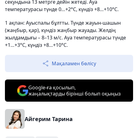
секундына 13 метрге дейін жетеді. Ауа
температурасы түнде 0…+2°С, күндіз +8…+10°С.
1 ақпан: Ауыспалы бұлтты. Түнде жауын-шашын
(жаңбыр, қар), күндіз жаңбыр жауады. Желдің
жылдамдығы – 8–13 м/с. Ауа температурасы түнде
+1…+3°С, күндіз +8…+10°С.
Мақаламен бөлісу
Google-ға қосылып,
жаңалықтарды бірінші болып оқыңыз
Айгерим Тарина