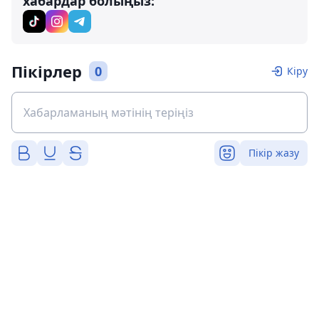
хабардар болыңыз:
Пікірлер
0
Кіру
Пікір жазу