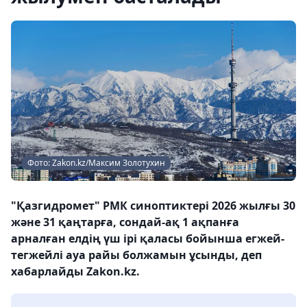
Фото: Zakon.kz/Максим Золотухин
"Қазгидромет" РМК синоптиктері 2026 жылғы 30
және 31 қаңтарға, сондай-ақ 1 ақпанға
арналған елдің үш ірі қаласы бойынша егжей-
тегжейлі ауа райы болжамын ұсынды, деп
хабарлайды Zakon.kz.