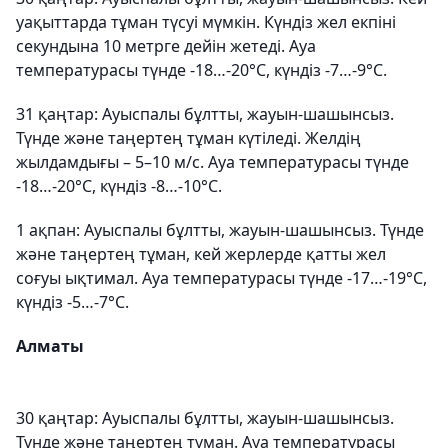
уақыттарда тұман түсуі мүмкін. Күндіз жел екпіні
секундына 10 метрге дейін жетеді. Ауа
температурасы түнде -18…-20°С, күндіз -7…-9°С.
31 қаңтар: Ауыспалы бұлтты, жауын-шашынсыз.
Түнде және таңертең тұман күтіледі. Желдің
жылдамдығы – 5–10 м/с. Ауа температурасы түнде
-18…-20°С, күндіз -8…-10°С.
1 ақпан: Ауыспалы бұлтты, жауын-шашынсыз. Түнде
және таңертең тұман, кей жерлерде қатты жел
соғуы ықтимал. Ауа температурасы түнде -17…-19°С,
күндіз -5…-7°С.
Алматы
30 қаңтар: Ауыспалы бұлтты, жауын-шашынсыз.
Түнде және таңертең тұман. Ауа температурасы