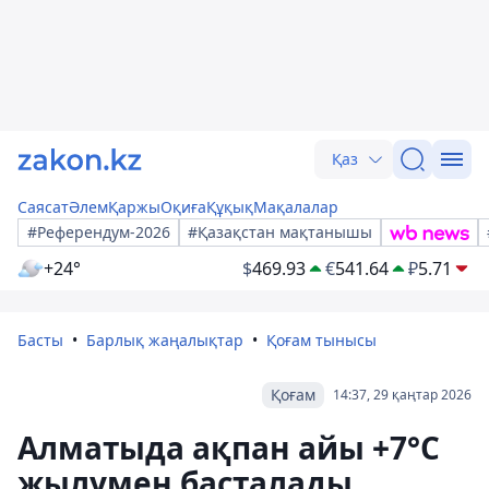
Қаз
Саясат
Әлем
Қаржы
Оқиға
Құқық
Мақалалар
#Референдум-2026
#Қазақстан мақтанышы
+24°
$
469.93
€
541.64
₽
5.71
Басты
Барлық жаңалықтар
Қоғам тынысы
Қоғам
14:37, 29 қаңтар 2026
Алматыда ақпан айы +7°С
жылумен басталады