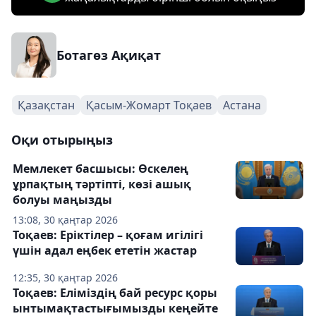
Ботагөз Ақиқат
Қазақстан
Қасым-Жомарт Тоқаев
Астана
Оқи отырыңыз
Мемлекет басшысы: Өскелең
ұрпақтың тәртіпті, көзі ашық
болуы маңызды
13:08, 30 қаңтар 2026
Тоқаев: Еріктілер – қоғам игілігі
үшін адал еңбек ететін жастар
12:35, 30 қаңтар 2026
Тоқаев: Еліміздің бай ресурс қоры
ынтымақтастығымызды кеңейте