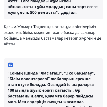
жетті. Елге пайдалы жұмыспен
айналысатын ұйымдардың саны төрт есеге
жуық өсіп, 800-ден асты",- деді ол.
Қасым-Жомарт Тоқаев қазіргі таңда еріктілеріміз
экология, білім, мәдениет және басқа да салалар
бойынша маңызды бастамалар көтеріп жүргенін де
айтты.
"Соның ішінде "Жас ағаш", "Эко бақылау",
"Білім волонтерлері" жобаларын ерекше
атап өтуге болады. Осындай іс-шараларға
100 мыңға жуық ерікті қатысты. Әр
бастаманың елге, қоғамға берер пайдасы
мол. Мен өздеріңіз сияқты жасампаз