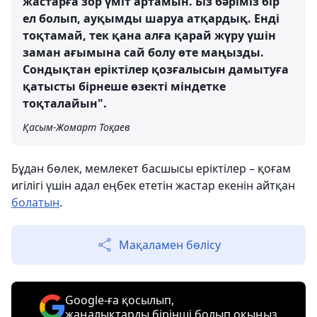
жастарға зор үміт артамын. Біз бәріміз бір
ел болып, ауқымды шаруа атқардық. Енді
тоқтамай, тек қана алға қарай жүру үшін
заман ағымына сай болу өте маңызды.
Сондықтан еріктілер қозғалысын дамытуға
қатысты бірнеше өзекті міндетке
тоқталайын".
Қасым-Жомарт Тоқаев
Бұдан бөлек, мемлекет басшысы еріктілер – қоғам
игілігі үшін адал еңбек ететін жастар екенін айтқан
болатын
.
Мақаламен бөлісу
Google-ға қосылып,
жаңалықтарды бірінші болып оқыңыз