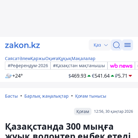
Қаз
Саясат
Әлем
Қаржы
Оқиға
Құқық
Мақалалар
#Референдум-2026
#Қазақстан мақтанышы
+24°
$
469.93
€
541.64
₽
5.71
Басты
Барлық жаңалықтар
Қоғам тынысы
Қоғам
12:56, 30 қаңтар 2026
Қазақстанда 300 мыңға
жуық волонтер еңбек етеді