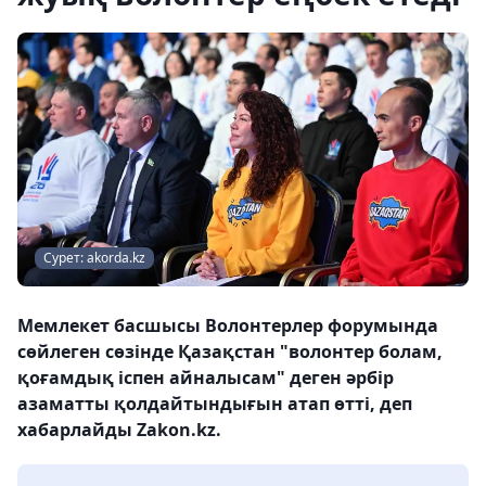
Сурет: akorda.kz
Мемлекет басшысы Волонтерлер форумында
сөйлеген сөзінде Қазақстан "волонтер болам,
қоғамдық іспен айналысам" деген әрбір
азаматты қолдайтындығын атап өтті, деп
хабарлайды Zakon.kz.