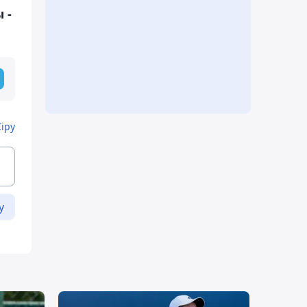
 -
Кіру
у