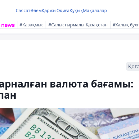
Саясат
Әлем
Қаржы
Оқиға
Құқық
Мақалалар
#Қазақмыс
#Салыстырмалы Қазақстан
#Халық бухг
Қоғ
арналған валюта бағамы:
пан