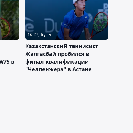
16:27, Бүгін
Казахстанский теннисист
Жалгасбай пробился в
W75 в
финал квалификации
"Челленжера" в Астане