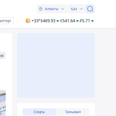
Алматы
Қаз
+33°
$
469.93
€
541.64
₽
5.71
алтері
ам
Соңғы
Танымал