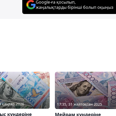
Google-ға қосылып,
жаңалықтарды бірінші болып оқыңыз
23 қаңтар 2026
17:35, 31 желтоқсан 2025
ыс күндеріне
Мейрам күндеріне