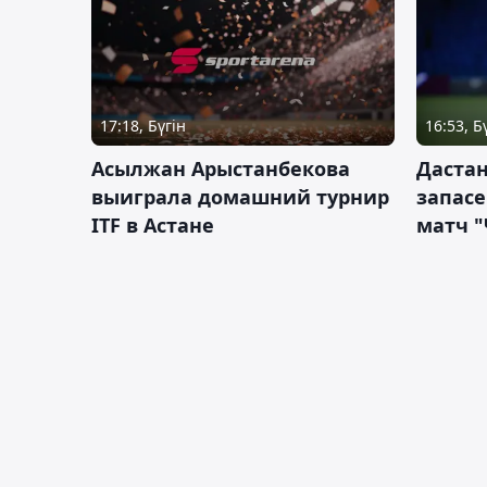
17:18, Бүгін
16:53, Б
Асылжан Арыстанбекова
Дастан
выиграла домашний турнир
запас
ITF в Астане
матч "