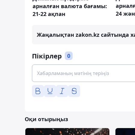
арнал
арналған валюта бағамы:
24 жән
21-22 ақпан
Жаңалықтан zakon.kz сайтында х
Пікірлер
0
Оқи отырыңыз