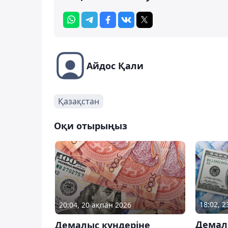
Айдос Қали
Қазақстан
Оқи отырыңыз
18:02, 
20:04, 20 ақпан 2026
Демал
Демалыс күндеріне