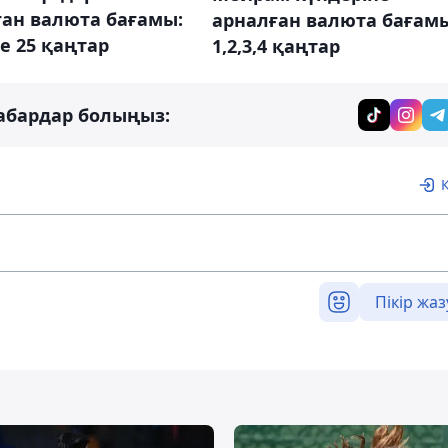
ған валюта бағамы:
арналған валюта бағамы
е 25 қаңтар
1,2,3,4 қаңтар
абардар болыңыз:
Пікір жаз