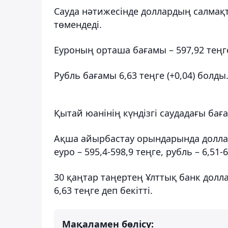
Сауда нәтижесінде доллардың салмақт
төмендеді.
Еуроның орташа бағамы – 597,92 теңге 
Рубль бағамы 6,63 теңге (+0,04) болды
Қытай юанінің күндізгі саудадағы баға
Ақша айырбастау орындарында доллар
еуро – 595,4-598,9 теңге, рубль – 6,51-6
30 қаңтар таңертең Ұлттық банк доллар
6,63 теңге деп бекітті.
Мақаламен бөлісу: