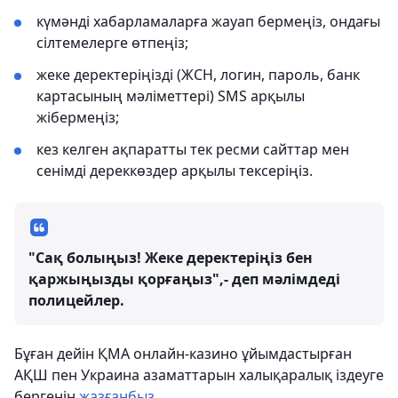
күмәнді хабарламаларға жауап бермеңіз, ондағы
сілтемелерге өтпеңіз;
жеке деректеріңізді (ЖСН, логин, пароль, банк
картасының мәліметтері) SMS арқылы
жібермеңіз;
кез келген ақпаратты тек ресми сайттар мен
сенімді дереккөздер арқылы тексеріңіз.
"Сақ болыңыз! Жеке деректеріңіз бен
қаржыңызды қорғаңыз",- деп мәлімдеді
полицейлер.
Бұған дейін ҚМА онлайн-казино ұйымдастырған
АҚШ пен Украина азаматтарын халықаралық іздеуге
бергенін
жазғанбыз
.