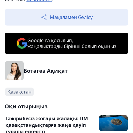
Мақаламен бөлісу
Google-ға қосылып,
жаңалықтарды бірінші болып оқыңыз
Ботагөз Ақиқат
Қазақстан
Оқи отырыңыз
Тәжірибесіз жоғары жалақы: ІІМ
қазақстандықтарға жаңа қауіп
туралы ескертті