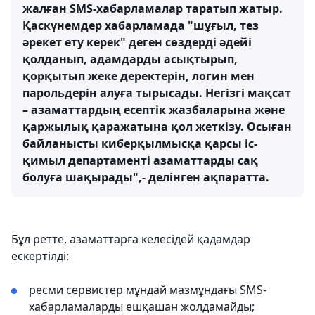
жалған SMS-хабарламалар таратып жатыр.
Қаскүнемдер хабарламада "шұғыл, тез
әрекет ету керек" деген сөздерді әдейі
қолданып, адамдарды асықтырып,
қорқытып жеке деректерін, логин мен
парольдерін алуға тырысады. Негізгі мақсат
– азаматтардың есептік жазбаларына және
қаржылық қаражатына қол жеткізу. Осыған
байланысты киберқылмысқа қарсы іс-
қимыл департаменті азаматтарды сақ
болуға шақырады",- делінген ақпаратта.
Бұл ретте, азаматтарға келесідей қадамдар
ескертілді:
ресми сервистер мұндай мазмұндағы SMS-
хабарламаларды ешқашан жолдамайды;