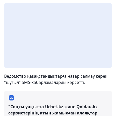
Ведомство қазақстандықтарға назар салмау керек
"шұғыл" SMS-хабарламаларды көрсетті.
"Соңғы уақытта Uchet.kz және Qoldau.kz
сервистерінің атын жамылған алаяқтар