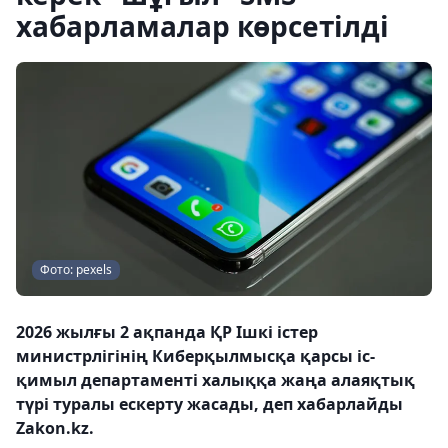
хабарламалар көрсетілді
Фото: pexels
2026 жылғы 2 ақпанда ҚР Ішкі істер
министрлігінің Киберқылмысқа қарсы іс-
қимыл департаменті халыққа жаңа алаяқтық
түрі туралы ескерту жасады, деп хабарлайды
Zakon.kz.