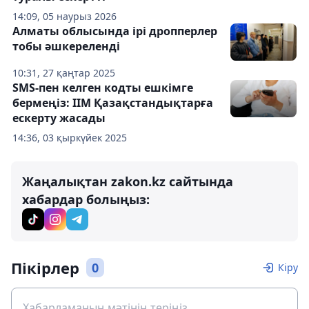
14:09, 05 наурыз 2026
Алматы облысында ірі дропперлер
тобы әшкереленді
10:31, 27 қаңтар 2025
SMS-пен келген кодты ешкімге
бермеңіз: ІІМ Қазақстандықтарға
ескерту жасады
14:36, 03 қыркүйек 2025
Жаңалықтан zakon.kz сайтында
хабардар болыңыз:
Пікірлер
0
Кіру