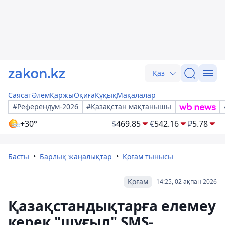
Қаз
Саясат
Әлем
Қаржы
Оқиға
Құқық
Мақалалар
#Референдум-2026
#Қазақстан мақтанышы
+30°
$
469.85
€
542.16
₽
5.78
Басты
Барлық жаңалықтар
Қоғам тынысы
Қоғам
14:25, 02 ақпан 2026
Қазақстандықтарға елемеу
керек "шұғыл" SMS-