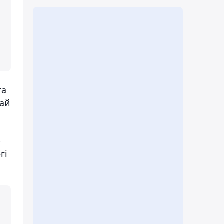
та
сай
р
гі