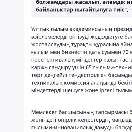
болжамдары жасалып, әлемдік и
байланыстар нығайтылуға тиіс", 
Ұлттық ғылым академиясының презид
әзірлемелерді енгізуді жеделдетуге 
жоспарлаудың тұрақты құралына айнал
ғылым мен бизнестің қатысуымен 70 өң
перспективалық міндеттер қалыптас
қаржыландыру үшін 65 ғылыми-техник
төрт деңгейлі теңдестірілген басым
техникалық комиссия алаңында бекіт
міндеттерді шешуге және іргелі ғылым
Мемлекет басшысының тапсырмасы б
жөніндегі өңірлік кеңестердің маңызд
ғылыми-инновациялық дамуды басқаруд