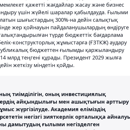
а мемлекет қажетті жағдайлар жасау және бизнес
ндыру үшін жүйелі шаралар қабылдауда. Ғылыми
алатын шығыстардың 300%-на дейін салықтық
ксінде жер қойнауын пайдаланушылардың өндіруге
лықтандырылған түрде бюджеттік бағдарлама
елік-конструкторлық жұмыстарға (ҒЗТКЖ) аудару
республикалық бюджеттен ғылымды қаржыландыру
214 млрд теңгені құрады. Президент 2029 жылға
ейін жеткізу міндетін қойды.
ың тиімділігін, оның инвестициялық
тердің айқындылығы мен ашықтығын арттыру
мыс жүргізілуде. Академия еліміздің
сететін негізгі зияткерлік орталыққа айналу
аны дамытудың ғылыми негізделген