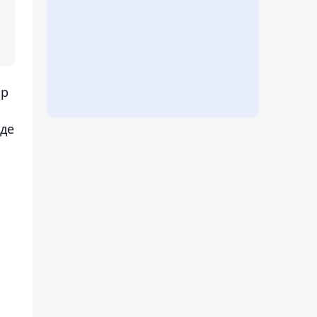
ар
де