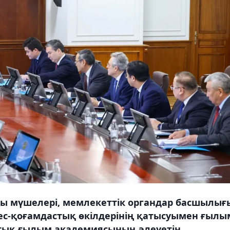
ы мүшелері, мемлекеттік органдар басшылығ
нес-қоғамдастық өкілдерінің қатысуымен ғыл
тық ғылым академиясының әлеуетін