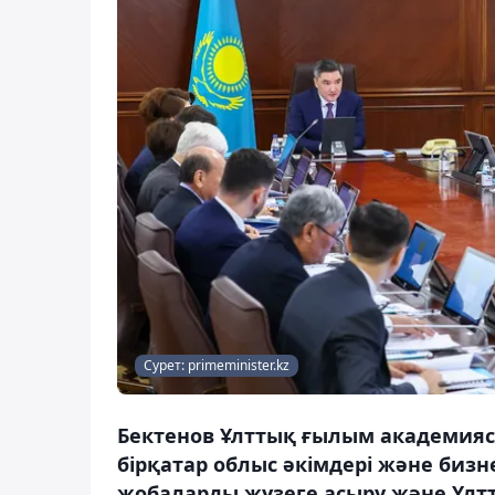
Сурет: primeminister.kz
Бектенов Ұлттық ғылым академияс
бірқатар облыс әкімдері және биз
жобаларды жүзеге асыру және Ұлт