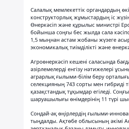
Салалық мемлекеттік органдардың өкі
конструкторлық жұмыстардың іс жүзін
Өнеркәсіп және құрылыс министрі Ерс
бойынша соңғы бес жылда сала кәсіп
1,5 мыңнан астам жобаны жүзеге асырғ
экономикалық тиімділікті және өнеркәс
Агроөнеркәсіп кешені саласында ба
әзірлемелерді енгізу нәтижелері ұсын
аграрлық ғылыми-білім беру орталығ
селекцияның 743 сорты мен гибриді 
қазақстандық тұқымдар егіледі. Соңғы
шаруашылығы өнімдерінің 11 түрі шы
Сондай-ақ өңірлердің ғылыми-иннова
тыңдалды. Ақтөбе облысының әкімі 
зертханалық базаны дамыту, инновац