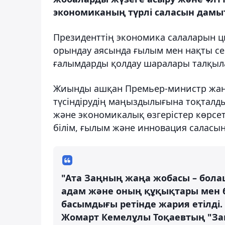
экономиканың түрлі саласын дамыт
Президенттің экономика салаларын 
орындау аясында ғылым мен нақты се
ғалымдарды қолдау шаралары талқыл
Жиынды ашқан Премьер-министр жаң
түсіндірудің маңыздылығына тоқталд
және экономикалық өзгерістер көрсет
білім, ғылым және инновация саласынд
"Ата Заңның жаңа жобасы – бола
адам және оның құқықтары мен б
басымдығы ретінде жария етілді.
Жомарт Кемелұлы Тоқаевтың "Заң