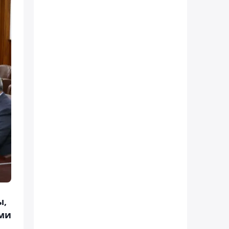
ы,
ыми