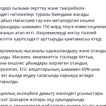
лдері ғылыми-зерттеу және тәжірибелік-
дегі нәтижелері туралы баяндама жасады.
айын Нағаспаев тау-кен металлургия кешені
орындары шамамен 150 млрд теңге инвестицияла
анын атап өтті. Әзірлемелерді енгізу тікелей
іптік қауіпсіздікті арттыруды қамтамасыз етеді.
ғдарламалық-нысаналы қаржыландыру және отанды
ылды. Мәселен, мемлекеттік тізілімде Ұлттық
ына еншілес ұйымдары әзірлеген отандық
тіркелген. Егіс алқаптарының шамамен 60%-ына
 екі жылда өңдеу саласында нарыққа өсімдік
ғарылды.
циялық экожүйені дамыту жөніндегі ұсыныстары
Асхат Шахаров жоғары оқу орындарында
иялық технопаркте жобаларды жүзеге асыру жән