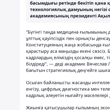
басымдығы ретінде бекітіп қана
технологиялық дамуының негізі с
академиясының президенті Ақыл
"Бүгінгі таңда медицина ғылымының 
ұлттық қауіпсіздік пен орнықты денса
Конституцияның жаңа жобасында ғылы
қарастыру аса маңызды екені сөзсіз.
кадрлардың еліміздің қосалқы емес, 
білдіреді", — деді академик Вячесла
бағытын стратегиялық деңгейге шығару
Осыған байланысты жасанды интеллек
енгізу, цифрлық диагностика мен т
кадрлық әлеуетін нығайту мәселелері де
Жиынға қатысушылар ғылымның эконо