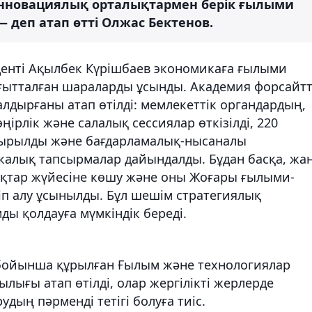
нновациялық орталықтармен берік ғылыми
— деп атап өтті Олжас Бектенов.
енті Ақылбек Күрішбаев экономикаға ғылыми
бағытталған шараларды ұсынды. Академия форсайт
дырғаны атап өтілді: мемлекеттік органдардың,
ірлік және салалық сессиялар өткізілді, 220
тырылды және бағдарламалық-нысаналы
алық тапсырмалар дайындалды. Бұдан басқа, жа
дықтар жүйесіне көшу және оны Жоғары ғылыми-
іп алу ұсынылды. Бұл шешім стратегиялық
ды қолдауға мүмкіндік береді.
ойынша құрылған Ғылым және технологиялар
ылығы атап өтілді, олар жергілікті жерлерде
ың пәрменді тетігі болуға тиіс.