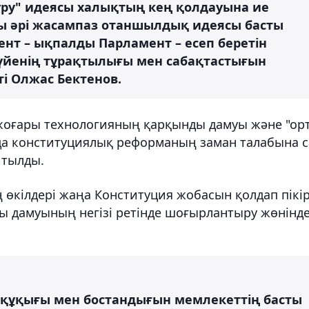
құру" идеясы халықтың кең қолдауына ие
ы әрі жасампаз отаншылдық идеясы басты
нт – ықпалды Парламент – есеп беретін
үйенің тұрақтылығы мен сабақтастығын
ті Олжас Бектенов.
 жоғары технологияның қарқынды дамуы және "ор
да конституциялық реформаның заман талабына 
йтылды.
өкілдері жаңа Конституция жобасын қолдап пікі
ты дамуының негізі ретінде шоғырлантыру жөнінде
 құқығы мен бостандығын мемлекеттің басты