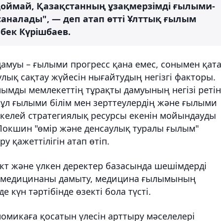
 қоймай, Қазақстанның ұзақмерзімді ғылыми-
аналады", — деп атап өтті Ұлттық ғылым
бек Күрішбаев.
дамуы – ғылыми прогресс қана емес, сонымен қат
улық сақтау жүйесін нығайтудың негізгі факторы.
мды мемлекеттің тұрақты дамуының негізі ретін
 Бұл ғылыми білім мен зерттеулердің және ғылыми
тікелей стратегиялық ресурсы екенін мойындауды
в Локшин "өмір және денсаулық туралы ғылым"
 қажеттілігін атап өтіп.
т және үлкен деректер базасында шешімдерді
елемедицинаны дамыту, медицина ғылымының
 күн тәртібінде өзекті бола түсті.
микаға қосатын үлесін арттыру мәселелері