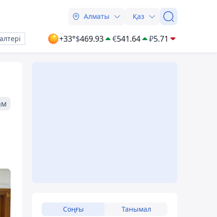
Алматы
Қаз
+33°
$
469.93
€
541.64
₽
5.71
алтері
ам
Соңғы
Танымал