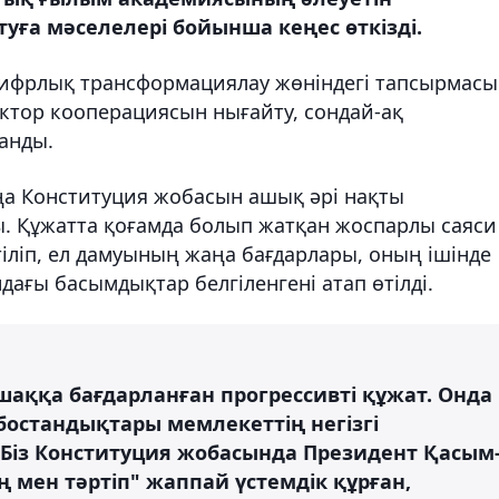
уға мәселелері бойынша кеңес өткізді.
цифрлық трансформациялау жөніндегі тапсырмасы
ктор кооперациясын нығайту, сондай-ақ
анды.
а Конституция жобасын ашық әрі нақты
ы. Құжатта қоғамда болып жатқан жоспарлы саяси
іліп, ел дамуының жаңа бағдарлары, оның ішінде
ағы басымдықтар белгіленгені атап өтілді.
шаққа бағдарланған прогрессивті құжат. Онда
остандықтары мемлекеттің негізгі
 Біз Конституция жобасында Президент Қасым
 мен тәртіп" жаппай үстемдік құрған,