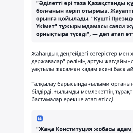
"Әділетті әрі таза Қазақстанды 
болғанын көріп отырмыз. Жауапт
орынға қойылады. "Күшті Президе
Үкімет" тұжырымдамасы саяси ж
орнықтыра түседі", — деп атап өт
Жаһандық деңгейдегі өзгерістер мен
державалар" рөлінің артуы жағдайын
уақтылы жасалған қадам екені баса а
Талқылау барысында ғылыми ортаның 
білдірді. Ғылымды мемлекеттің тұрақ
бастамалар ерекше атап өтілді.
"Жаңа Конституция жобасы адам