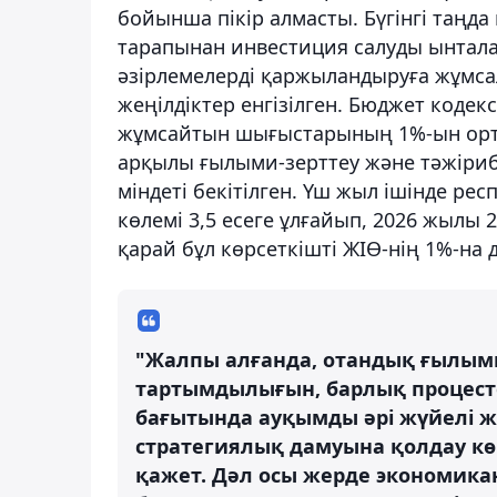
бойынша пікір алмасты. Бүгінгі таңд
тарапынан инвестиция салуды ынтала
әзірлемелерді қаржыландыруға жұмс
жеңілдіктер енгізілген. Бюджет коде
жұмсайтын шығыстарының 1%-ын орта
арқылы ғылыми-зерттеу және тәжіриб
міндеті бекітілген. Үш жыл ішінде 
көлемі 3,5 есеге ұлғайып, 2026 жылы 
қарай бұл көрсеткішті ЖІӨ-нің 1%-на д
"Жалпы алғанда, отандық ғылымн
тартымдылығын, барлық процес
бағытында ауқымды әрі жүйелі жұ
стратегиялық дамуына қолдау көр
қажет. Дәл осы жерде экономик