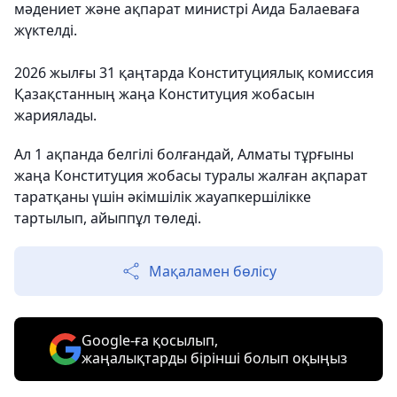
мәдениет және ақпарат министрі Аида Балаеваға
жүктелді.
2026 жылғы 31 қаңтарда Конституциялық комиссия
Қазақстанның жаңа Конституция жобасын
жариялады.
Ал 1 ақпанда белгілі болғандай, Алматы тұрғыны
жаңа Конституция жобасы туралы жалған ақпарат
таратқаны үшін әкімшілік жауапкершілікке
тартылып, айыппұл төледі.
Мақаламен бөлісу
Google-ға қосылып,
жаңалықтарды бірінші болып оқыңыз