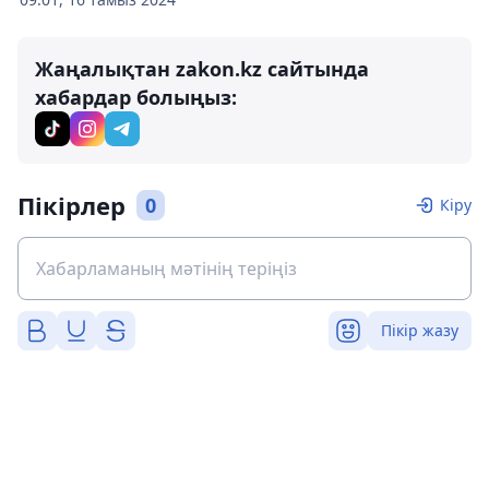
Жаңалықтан zakon.kz сайтында
хабардар болыңыз:
Пікірлер
0
Кіру
Пікір жазу