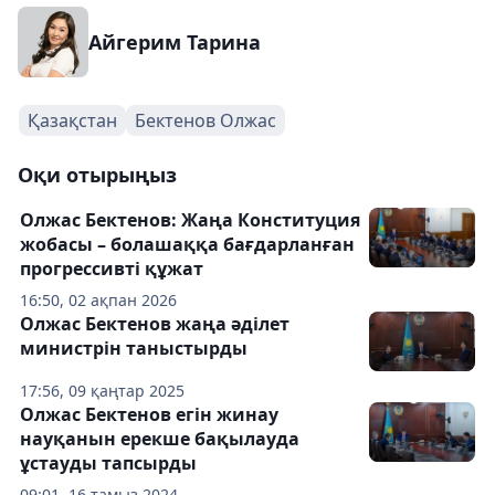
Айгерим Тарина
Қазақстан
Бектенов Олжас
Оқи отырыңыз
Олжас Бектенов: Жаңа Конституция
жобасы – болашаққа бағдарланған
прогрессивті құжат
16:50, 02 ақпан 2026
Олжас Бектенов жаңа әділет
министрін таныстырды
17:56, 09 қаңтар 2025
Олжас Бектенов егін жинау
науқанын ерекше бақылауда
ұстауды тапсырды
09:01, 16 тамыз 2024