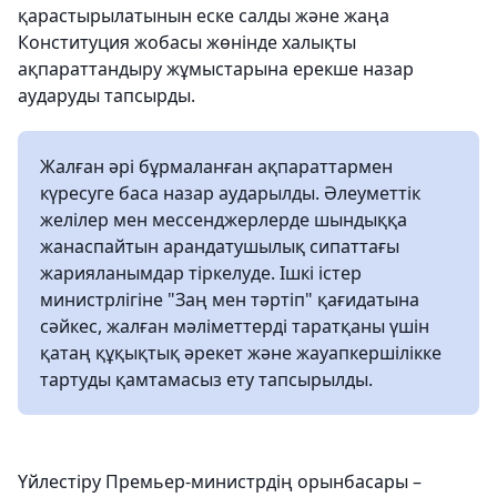
қарастырылатынын еске салды және жаңа
Конституция жобасы жөнінде халықты
ақпараттандыру жұмыстарына ерекше назар
аударуды тапсырды.
Жалған әрі бұрмаланған ақпараттармен
күресуге баса назар аударылды. Әлеуметтік
желілер мен мессенджерлерде шындыққа
жанаспайтын арандатушылық сипаттағы
жарияланымдар тіркелуде. Ішкі істер
министрлігіне "Заң мен тәртіп" қағидатына
сәйкес, жалған мәліметтерді таратқаны үшін
қатаң құқықтық әрекет және жауапкершілікке
тартуды қамтамасыз ету тапсырылды.
Үйлестіру Премьер-министрдің орынбасары –