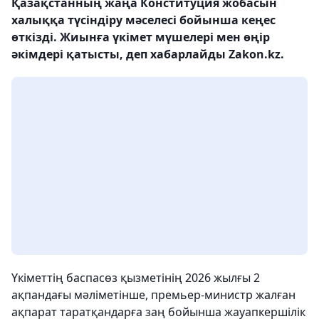
Қазақстанның жаңа Конституция жобасын
халыққа түсіндіру мәселесі бойынша кеңес
өткізді. Жиынға үкімет мүшелері мен өңір
әкімдері қатысты, деп хабарлайды Zakon.kz.
Үкіметтің баспасөз қызметінің 2026 жылғы 2
ақпандағы мәліметінше, премьер-министр жалған
ақпарат таратқандарға заң бойынша жауапкершілік