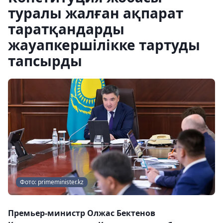
туралы жалған ақпарат
таратқандарды
жауапкершілікке тартуды
тапсырды
Фото: primeminister.kz
Премьер-министр Олжас Бектенов