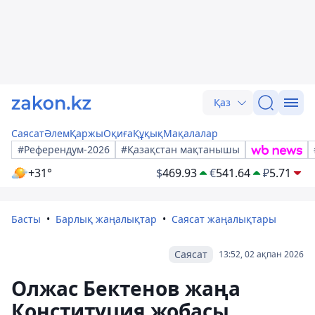
Қаз
Саясат
Әлем
Қаржы
Оқиға
Құқық
Мақалалар
#Референдум-2026
#Қазақстан мақтанышы
+31°
$
469.93
€
541.64
₽
5.71
Басты
Барлық жаңалықтар
Саясат жаңалықтары
Саясат
13:52, 02 ақпан 2026
Олжас Бектенов жаңа
Конституция жобасы