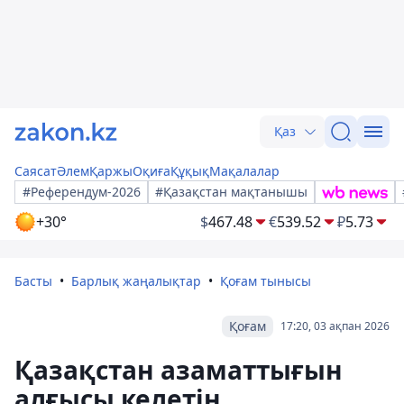
Қаз
Саясат
Әлем
Қаржы
Оқиға
Құқық
Мақалалар
#Референдум-2026
#Қазақстан мақтанышы
+30°
$
467.48
€
539.52
₽
5.73
Басты
Барлық жаңалықтар
Қоғам тынысы
Қоғам
17:20, 03 ақпан 2026
Қазақстан азаматтығын
алғысы келетін