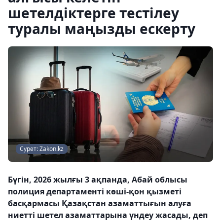
шетелдіктерге тестілеу
туралы маңызды ескерту
Сурет: Zakon.kz
Бүгін, 2026 жылғы 3 ақпанда, Абай облысы
полиция департаменті көші-қон қызметі
басқармасы Қазақстан азаматтығын алуға
ниетті шетел азаматтарына үндеу жасады, деп