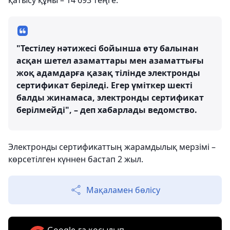
қатысу құны – 14 693 теңге.
"Тестілеу нәтижесі бойынша өту балынан
асқан шетел азаматтары мен азаматтығы
жоқ адамдарға қазақ тілінде электронды
сертификат беріледі. Егер үміткер шекті
балды жинамаса, электронды сертификат
берілмейді", – деп хабарлады ведомство.
Электронды сертификаттың жарамдылық мерзімі –
көрсетілген күннен бастап 2 жыл.
Мақаламен бөлісу