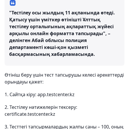
"Тестілеу осы жылдың 11 ақпанында өтеді.
Қатысу үшін үміткер өтінішті Ұлттық
тестілеу орталығының ақпараттық жүйесі
арқылы онлайн форматта тапсырады", –
делінген Абай облысы полиция
департаменті көші-қон қызметі
басқармасының хабарламасында.
Өтініш беру үшін тест тапсырушы келесі әрекеттерді
орындауы қажет:
1. Сайтқа кіру: app.testcenter.kz
2. Тестілеу нәтижелерін тексеру:
certificate.testcenter.kz
3. Тесттегі тапсырмалардың жалпы саны – 100, оның