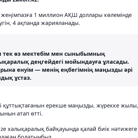
 жеңімпазға 1 миллион АҚШ доллары көлемінде
үгін, 4 ақпанда жарияланады.
ям тек өз мектебім мен сыныбымның
ықаралық деңгейдегі мойындауға ұласады.
тарына енуім — менің еңбегімнің маңызды әрі
ндық ұстаз.
нті құттықтағанын ерекше маңызды, жүрекке жылы
ынын атап өтті.
Prize халықаралық байқауында қалай биік нәтижеге
ндаған болатынбыз.