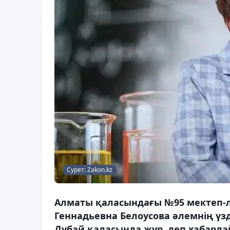
Сурет: Zakon.kz
Алматы қаласындағы №95 мектеп-ли
Геннадьевна Белоусова әлемнің үз
Дубай қаласында жүр, деп хабарла