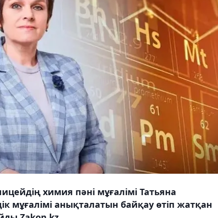
цейдің химия пәні мұғалімі Татьяна
дік мұғалімі анықталатын байқау өтіп жатқан
йды Zakon.kz.