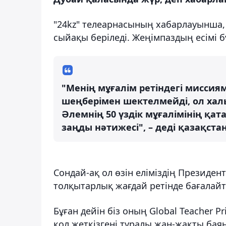
"24kz" телеарнасының хабарлауынша,
сыйақы беріледі. Жеңімпаздың есімі б
"Менің мұғалім ретіндегі мисси
шеңберімен шектелмейді, ол хал
Әлемнің 50 үздік мұғалімінің қа
заңды нәтижесі", – деді қазақста
Сондай-ақ ол өзін еліміздің Президе
толқытарлық жағдай ретінде бағалайт
Бұған дейін біз оның Global Teacher 
қол жеткізгені туралы жан-жақты бая