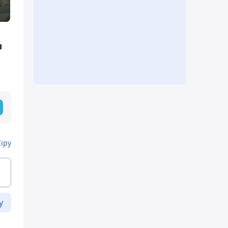
ы
Кіру
у