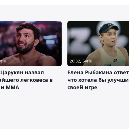
үгін
20:32, Бүгін
 Царукян назвал
Елена Рыбакина ответ
йшего легковеса в
что хотела бы улучши
ии ММА
своей игре