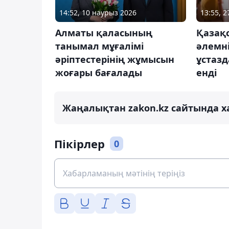
14:52, 10 наурыз 2026
13:55, 
Алматы қаласының
Қазақ
танымал мұғалімі
әлемні
әріптестерінің жұмысын
ұстаз
жоғары бағалады
енді
Жаңалықтан zakon.kz сайтында х
Пікірлер
0