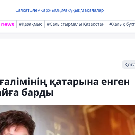
Саясат
Әлем
Қаржы
Оқиға
Құқық
Мақалалар
#Қазақмыс
#Салыстырмалы Қазақстан
#Халық бухг
Қоғ
ғалімінің қатарына енген
айға барды