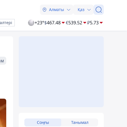
Алматы
Қаз
+23°
$
467.48
€
539.52
₽
5.73
алтері
ам
Соңғы
Танымал