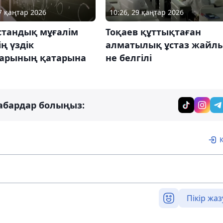
27 қаңтар 2026
10:26, 29 қаңтар 2026
стандық мұғалім
Тоқаев құттықтаған
ң үздік
алматылық ұстаз жайл
дарының қатарына
не белгілі
абардар болыңыз:
Пікір жаз