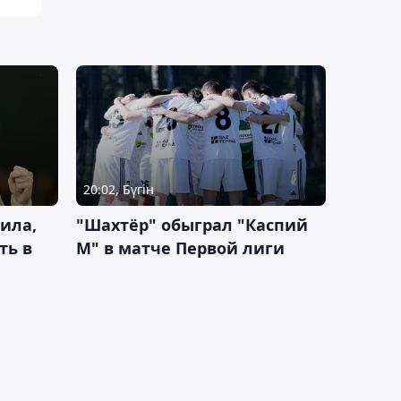
20:02, Бүгін
ила,
"Шахтёр" обыграл "Каспий
ть в
М" в матче Первой лиги