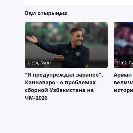
Оқи отырыңыз
21:34, Бүгін
21:02, Б
"Я предупреждал заранее".
Арман
Каннаваро - о проблемах
велича
сборной Узбекистана на
истор
ЧМ-2026