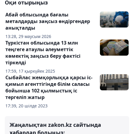
Оқи отырыңыз
Абай облысында бағалы
металдарды заңсыз өндіргендер
анықталды
13:28, 29 маусым 2026
Түркістан облысында 13 млн
теңгеге атаулы әлеуметтік
көмектің заңсыз беру фактісі
тіркелді
17:59, 17 қыркүйек 2025
Сыбайлас жемқорлыққа қарсы іс-
қимыл агенттігінде білім саласы
бойынша 102 қылмыстық іс
тергеліп жатыр
17:39, 20 шілде 2023
Жаңалықтан zakon.kz сайтында
хабардар болыңыз: