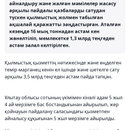
айналдыру және жалған мәмілелер жасасу
арқылы пайдалы қазбаларды сатудан
түскен қылмыстық жолмен табылған
ақшалай қаражатты заңдастырған. Аталған
кезеңде 16 мың тоннадан астам кен
жөнелтіліп, мемлекетке 1,3 млрд теңгеден
астам залал келтірілген.
Қылмыстық қызметтің нәтижесінде және өңделген
темір-марганец кенін ел ішінде және шетелге сату
арқылы 3,5 млрд теңгеден астам пайда тапқан.
Ұлытау облысы сотының үкімімен кінәлі адам 5 жыл
4 ай мерзімге бас бостандығынан айырылып, жер
қойнауын пайдалану саласындағы қызметпен
айналысу құқығынан 5 жыл мерзімге айырылды.