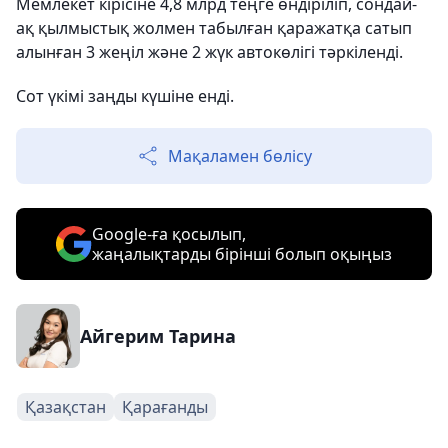
Мемлекет кірісіне 4,8 млрд теңге өндіріліп, сондай-
ақ қылмыстық жолмен табылған қаражатқа сатып
алынған 3 жеңіл және 2 жүк автокөлігі тәркіленді.
Сот үкімі заңды күшіне енді.
Мақаламен бөлісу
Google-ға қосылып,
жаңалықтарды бірінші болып оқыңыз
Айгерим Тарина
Қазақстан
Қарағанды