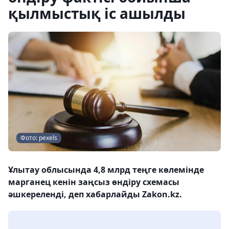
қылмыстық іс ашылды
Фото: pexels
Ұлытау облысында 4,8 млрд теңге көлемінде
марганец кенін заңсыз өндіру схемасы
әшкереленді, деп хабарлайды Zakon.kz.