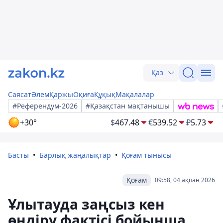
Қаз
Саясат
Әлем
Қаржы
Оқиға
Құқық
Мақалалар
#Референдум-2026
#Қазақстан мақтанышы
+30°
$
467.48
€
539.52
₽
5.73
Басты
Барлық жаңалықтар
Қоғам тынысы
Қоғам
09:58, 04 ақпан 2026
Ұлытауда заңсыз кен
өндіру фактісі бойынша