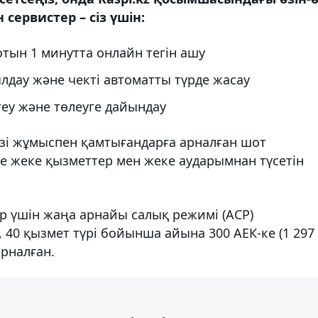
ервистер – сіз үшін:
тын 1 минутта онлайн тегін ашу
лдау және чекті автоматты түрде жасау
еу және төлеуге дайындау
өзі жұмыспен қамтығандарға арналған шот
е жеке қызметтер мен жеке аударымнан түсетін
р үшін жаңа арнайы салық режимі (АСР)
, 40 қызмет түрі бойынша айына 300 АЕК-ке (1 297
арналған.