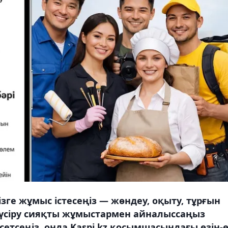
ізге жұмыс істесеңіз — жөндеу, оқыту, тұрғын
 түсіру сияқты жұмыстармен айналыссаңыз
сетсеңіз, онда Kaspi.kz қосымшасындағы өзін-ө