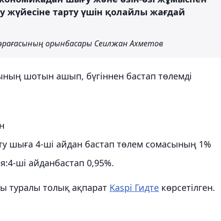
у жүйесіне тарту үшін қолайлы жағдай
төрағасының орынбасары Сеилжан Ахметов
шының шотын ашып, бүгіннен бастап төлемді
н
мту шыға 4-ші айдан бастап төлем сомасының 1%
я:4-ші айданбастап 0,95%.
ры туралы толық ақпарат
Kaspi Гидте
көрсетілген.