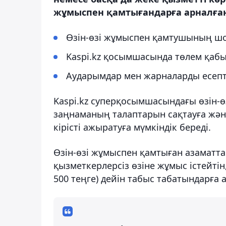
жұмыспен қамтығандарға арналған с
Өзін-өзі жұмыспен қамтушының шо
Kaspi.kz қосымшасында төлем қабы
Аударымдар мен жарналарды есепт
Kaspi.kz суперқосымшасындағы өзін-
заңнаманың талаптарын сақтауға жән
кірісті ажыратуға мүмкіндік береді.
Өзін-өзі жұмыспен қамтыған азаматта
қызметкерлерсіз өзіне жұмыс істейтін
500 теңге) дейін табыс табатындарға 