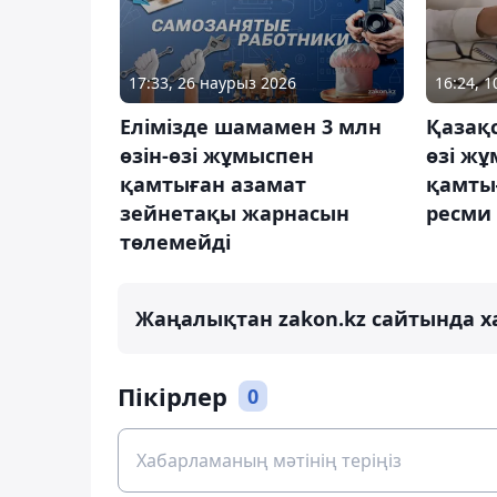
17:33, 26 наурыз 2026
16:24, 
Елімізде шамамен 3 млн
Қазақс
өзін-өзі жұмыспен
өзі ж
қамтыған азамат
қамты
зейнетақы жарнасын
ресми
төлемейді
Жаңалықтан zakon.kz сайтында х
Пікірлер
0