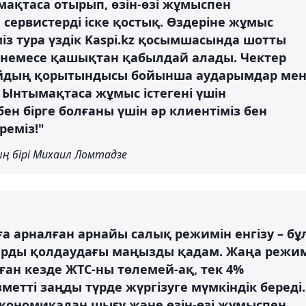
ақтаса отырып, өзін-өзі жұмыспен
сервистерді іске қостық. Өздеріне жұмыс
іміз тура үздік Kaspi.kz қосымшасында шотты
н немесе қашықтан қабылдай алады. Чектер
 айдың қорытындысы бойынша аударымдар ме
 Ынтымақтаса жұмыс істегені үшін
ен бірге болғаны үшін әр клиентіміз бен
реміз!"
ың бірі Михаил Ломтадзе
а арналған арнайы салық режимін енгізу – бұ
тарды қолдаудағы маңызды қадам. Жаңа режи
лған кезде ЖТС-ны төлемей-ақ, тек 4%
метті заңды түрде жүргізуге мүмкіндік береді.
кономикадан шығу және өзін-өзі жұмыспен