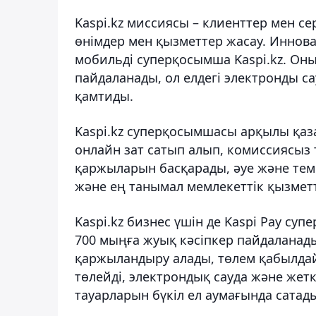
Kaspi.kz миссиясы – клиенттер мен с
өнімдер мен қызметтер жасау. Иннов
мобильді суперқосымша Kaspi.kz. Он
пайдаланады, ол елдегі электронды с
қамтиды.
Kaspi.kz суперқосымшасы арқылы қаза
онлайн зат сатып алып, комиссиясыз
қаржыларын басқарады, әуе және темі
және ең танымал мемлекеттік қызмет
Kaspi.kz бизнес үшін де Kaspi Pay с
700 мыңға жуық кәсіпкер пайдаланады
қаржыландыру алады, төлем қабылдай
төлейді, электрондық сауда және жет
тауарларын бүкіл ел аумағында сатад