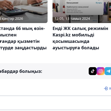
10 қаңтар 2026
12:05, 13 тамыз 2024
танда 66 мың өзін-
Енді ЖК салық режимін
ұмыспен
Kaspi.kz мобильді
ғандар қызметін
қосымшасында
 түрде заңдастырды
ауыстыруға болады
абардар болыңыз: