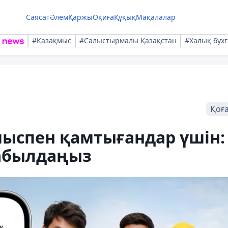
Саясат
Әлем
Қаржы
Оқиға
Құқық
Мақалалар
#Қазақмыс
#Салыстырмалы Қазақстан
#Халық бухг
Қоғ
ұмыспен қамтығандар үшін:
абылдаңыз