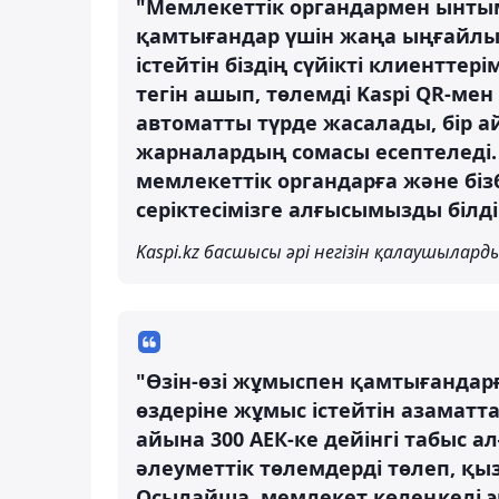
"Мемлекеттік органдармен ынтым
қамтығандар үшін жаңа ыңғайлы 
істейтін біздің сүйікті клиенттер
тегін ашып, төлемді Kaspi QR-ме
автоматты түрде жасалады, бір
жарналардың сомасы есептеледі.
мемлекеттік органдарға және бізб
серіктесімізге алғысымызды білді
Kaspi.kz басшысы әрі негізін қалаушылард
"Өзін-өзі жұмыспен қамтығандарғ
өздеріне жұмыс істейтін азамат
айына 300 АЕК-ке дейінгі табыс а
әлеуметтік төлемдерді төлеп, қыз
Осылайша, мемлекет көлеңкелі э