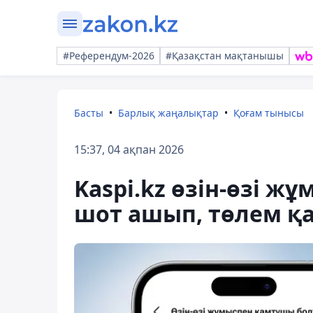
#Референдум-2026
#Қазақстан мақтанышы
Басты
Барлық жаңалықтар
Қоғам тынысы
15:37, 04 ақпан 2026
Kaspi.kz өзін-өзі ж
шот ашып, төлем қ