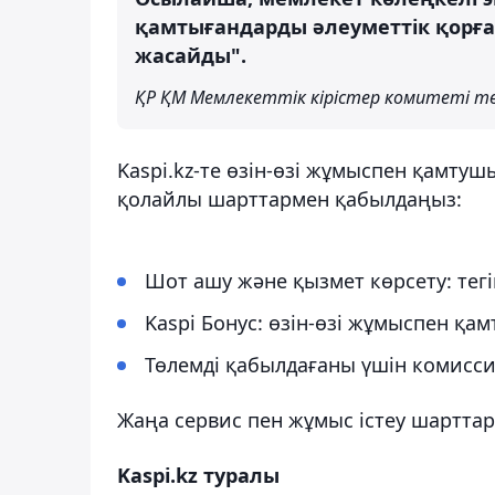
қамтығандарды әлеуметтік қорға
жасайды".
ҚР ҚМ Мемлекеттік кірістер комитеті 
Kaspi.kz-те өзін-өзі жұмыспен қамту
қолайлы шарттармен қабылдаңыз:
Шот ашу және қызмет көрсету: тегі
Kaspi Бонус: өзін-өзі жұмыспен қа
Төлемді қабылдағаны үшін комисси
Жаңа сервис пен жұмыс істеу шартта
Kaspi.kz туралы