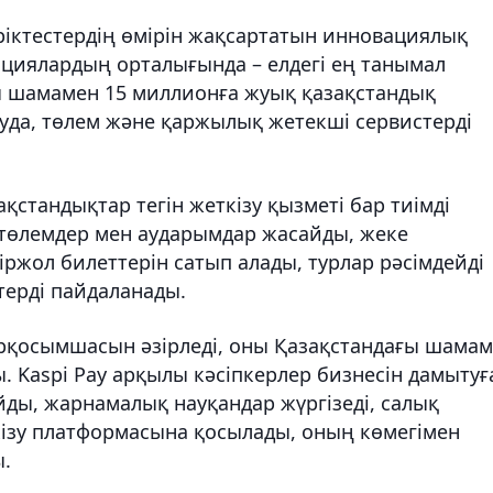
еріктестердің өмірін жақсартатын инновациялық
ациялардың орталығында – елдегі ең танымал
ы шамамен 15 миллионға жуық қазақстандық
ауда, төлем және қаржылық жетекші сервистерді
қстандықтар тегін жеткізу қызметі бар тиімді
 төлемдер мен аударымдар жасайды, жеке
ржол билеттерін сатып алады, турлар рәсімдейді
терді пайдаланады.
уперқосымшасын әзірледі, оны Қазақстандағы шама
. Kaspi Pay арқылы кәсіпкерлер бизнесін дамытуғ
ды, жарнамалық науқандар жүргізеді, салық
кізу платформасына қосылады, оның көмегімен
ы.