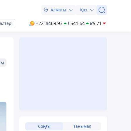
Алматы
Қаз
+22°
$
469.93
€
541.64
₽
5.71
алтері
ам
Соңғы
Танымал