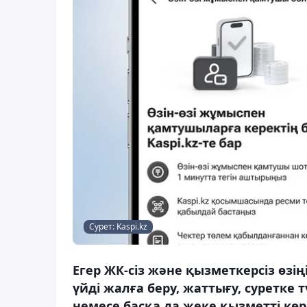
Сурет: Kaspi.kz
Егер ЖК-сіз және қызметкерсіз өзің
үйді жалға беру, жаттығу, суретке
немесе басқа да жеке қызметті көр