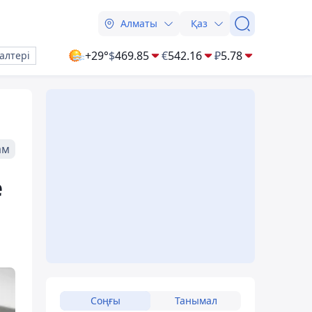
Алматы
Қаз
+29°
$
469.85
€
542.16
₽
5.78
алтері
ам
е
Соңғы
Танымал