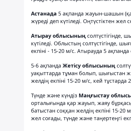
Астанада
5 ақпанда жауын-шашын (қа
жүреді деп күтіледі. Оңтүстіктен жел со
Атырау облысының
солтүстігінде, ш
күтіледі. Облыстың солтүстігінде, шығ
екпіні - 15-20 м/с. Атырауда 5 ақпанда 
5-6 ақпанда
Жетісу облысының
солтү
уақыттарда тұман болып, шығыстан же
желдің екпіні 15-20 м/с, кей тұстарда 2
Түнде және күндіз
Маңғыстау облыс
орталығында қар жауып, жаяу бұрқасын
батыстан соққан желдің екпіні 15-20 
жел соғады, түнде және таңертеңгі екп