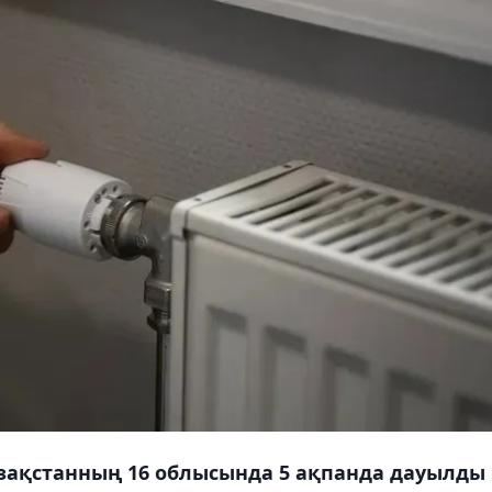
зақстанның 16 облысында 5 ақпанда дауылды