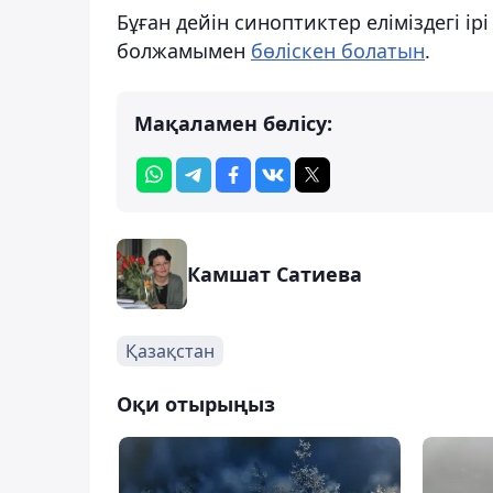
Бұған дейін синоптиктер еліміздегі і
болжамымен
бөліскен болатын
.
Мақаламен бөлісу:
Камшат Сатиева
Қазақстан
Оқи отырыңыз