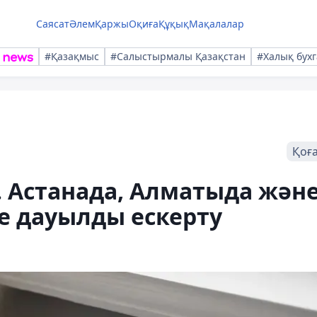
Саясат
Әлем
Қаржы
Оқиға
Құқық
Мақалалар
#Қазақмыс
#Салыстырмалы Қазақстан
#Халық бухг
Қоғ
. Астанада, Алматыда жән
де дауылды ескерту