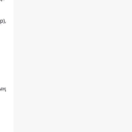
р),
тың