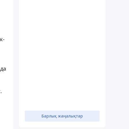
к-
а
нда
.
Барлық жаңалықтар