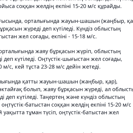
ойыса соққан желдің екпіні 15-20 м/с құрайды.
ығысында, орталығында жауын-шашын (жаңбыр, қа
бұрқасын жүреді деп күтіледі. Күндіз облыстың
ыстан жел соғады, екпіні - 15-18 м/с.
орталығында жаяу бұрқасын жүріп, облыстың
і деп күтіледі. Оңтүстік-шығыстан жел соғады,
м/с, кей тұста 23-28 м/с дейін жетеді.
ығында қатты жауын-шашын (жаңбыр, қар),
ктайғақ болып, жаяу бұрқасын жүреді, ал облыс
ді деп күтіледі. Таңертең және күндіз облыстың
ңтүстік-батыстан соққан желдің екпіні 15-20 м/с
 уақытта тұман түсіп, оңтүстік-батыстан жел