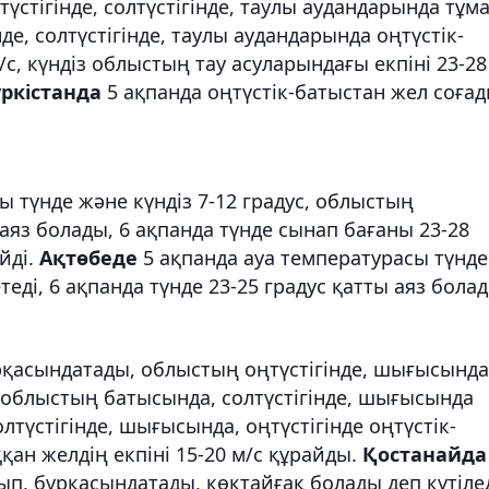
үстігінде, солтүстігінде, таулы аудандарында тұм
де, солтүстігінде, таулы аудандарында оңтүстік-
/с, күндіз облыстың тау асуларындағы екпіні 23-28
үркістанда
5 ақпанда оңтүстік-батыстан жел соғад
ы түнде және күндіз 7-12 градус, облыстың
 аяз болады, 6 ақпанда түнде сынап бағаны 23-28
йді.
Ақтөбеде
5 ақпанда ауа температурасы түнде
теді, 6 ақпанда түнде 23-25 градус қатты аяз бола
рқасындатады, облыстың оңтүстігінде, шығысында
облыстың батысында, солтүстігінде, шығысында
олтүстігінде, шығысында, оңтүстігінде оңтүстік-
қан желдің екпіні 15-20 м/с құрайды.
Қостанайда
п, бұрқасындатады, көктайғақ болады деп күтілед