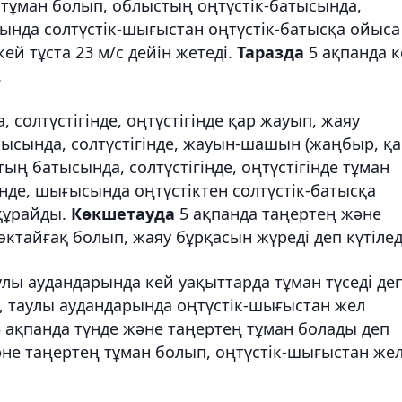
тұман болып, облыстың оңтүстік-батысында,
ында солтүстік-шығыстан оңтүстік-батысқа ойыса
 кей тұста 23 м/с дейін жетеді.
Таразда
5 ақпанда 
.
 солтүстігінде, оңтүстігінде қар жауып, жаяу
тысында, солтүстігінде, жауын-шашын (жаңбыр, қа
ың батысында, солтүстігінде, оңтүстігінде тұман
інде, шығысында оңтүстіктен солтүстік-батысқа
 құрайды.
Көкшетауда
5 ақпанда таңертең және
ктайғақ болып, жаяу бұрқасын жүреді деп күтілед
аулы аудандарында кей уақыттарда тұман түседі де
де, таулы аудандарында оңтүстік-шығыстан жел
 ақпанда түнде және таңертең тұман болады деп
әне таңертең тұман болып, оңтүстік-шығыстан же