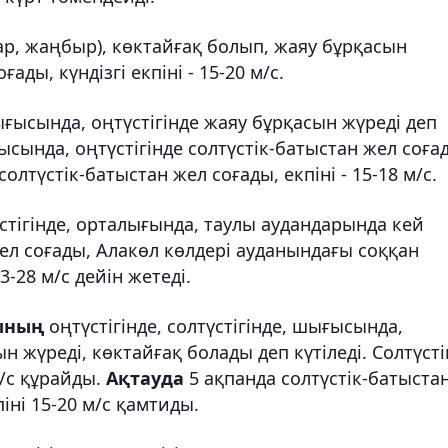
р, жаңбыр), көктайғақ болып, жаяу бұрқасын
ғады, күндізгі екпіні - 15-20 м/с.
ығысында, оңтүстігінде жаяу бұрқасын жүреді деп
ысында, оңтүстігінде солтүстік-батыстан жел соға
солтүстік-батыстан жел соғады, екпіні - 15-18 м/с.
стігінде, орталығында, таулы аудандарында кей
л соғады, Алакөл көлдері ауданындағы соққан
3-28 м/с дейін жетеді.
ының
оңтүстігінде, солтүстігінде, шығысында,
 жүреді, көктайғақ болады деп күтіледі. Солтүсті
м/с құрайды.
Ақтауда
5 ақпанда солтүстік-батыста
іні 15-20 м/с қамтиды.