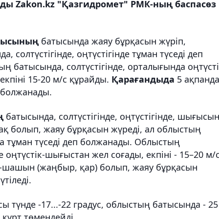
ды Zakon.kz "Қазгидромет" РМК-ның баспасөз
лысының
батысында жаяу бұрқасын жүріп,
 солтүстігінде, оңтүстігінде тұман түседі деп
тың батысында, солтүстігінде, орталығында оңтүсті
екпіні 15-20 м/с құрайды.
Қарағандыда
5 ақпанд
п болжанады.
ң
батысында, солтүстігінде, оңтүстігінде, шығысы
ақ болып, жаяу бұрқасын жүреді, ал облыстың
да тұман түседі деп болжанады. Облыстың
е оңтүстік-шығыстан жел соғады, екпіні - 15–20 м/с
н-шашын (жаңбыр, қар) болып, жаяу бұрқасын
үтіледі.
ы түнде -17...-22 градус, облыстың батысында - 25
 күрт төмендейді.