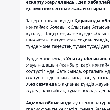
ескерту жарияланды, деп хабарлай
қызметіне сілтеме жасай отырып.
Таңертең және күндіз
Қарағанды об
көктайғақ болады, облыстың батысында,
күтіледі. Таңертең және күндіз облыс
шығыстан, оңтүстіктен соққан желдің 
түнде және таңертең тұман түседі де
Түнде және күндіз
Ұлытау облысыны
жауын-шашын (жаңбыр, қар), көктайғ
солтүстігінде, батысында, орталығын
солтүстігінде, шығысында, оңтүстігінд
Жезқазғанда
5 ақпанда күндіз жауы
жүреді, көктайғақ, тұман болады деп к
Ақмола облысында
ауа температурас
градус суықты көрсетіп, сынап бағаны