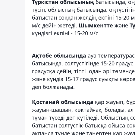
Түркістан облысының
батысында, оңт
түсіп, облыстың батысында, оңтүстігін
батыстан соққан желдің екпіні 15-20 м
м/с дейін жетеді.
Шымкентте
және
Т
күндізгі екпіні - 15-20 м/с.
Ақтөбе облысында
ауа температурас
батысында, солтүстігінде 15-20 градус
градусқа дейін, тіпті одан әрі төменде
және күндіз 15-17 градус суықты көрсе
деп болжанады.
Қостанай облысында
қар жауып, бұ
жауын-шашын, көктайғақ болады, ал 
тұман түседі деп күтіледі. Облыстың с
батыстан солтүстік-батысқа ойыса соқ
ақпанда түнде және таңертең қар жауы