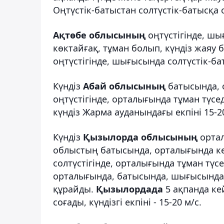
Оңтүстік-батыстан солтүстік-батысқа 
Ақтөбе облысының
оңтүстігінде, ш
көктайғақ, тұман болып, күндіз жаяу 
оңтүстігінде, шығысында солтүстік-бат
Күндіз
Абай облысының
батысында, 
оңтүстігінде, орталығында тұман түсед
күндіз Жарма ауданындағы екпіні 15-20 
Күндіз
Қызылорда облысының
ортал
облыстың батысында, орталығында кө
солтүстігінде, орталығында тұман түсе
орталығында, батысында, шығысында о
құрайды.
Қызылордада
5 ақпанда кей
соғады, күндізгі екпіні - 15-20 м/с.