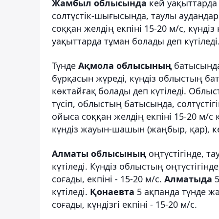
Жамбыл облысында
кей уақыттарда 
солтүстік-шығысында, таулы аудандар
соққан желдің екпіні 15-20 м/с, күндіз
уақыттарда тұман болады деп күтіледі
Түнде
Ақмола облысының
батысында,
бұрқасын жүреді, күндіз облыстың ба
көктайғақ болады деп күтіледі. Облыст
түсіп, облыстың батысында, солтүстіг
ойыса соққан желдің екпіні 15-20 м/с
күндіз жауын-шашын (жаңбыр, қар), кө
Алматы облысының
оңтүстігінде, т
күтіледі. Күндіз облыстың оңтүстігін
соғады, екпіні - 15-20 м/с.
Алматыда
5
күтіледі.
Қонаевта
5 ақпанда түнде ж
соғады, күндізгі екпіні - 15-20 м/с.