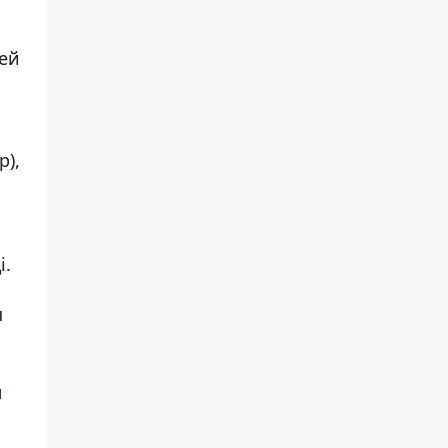
кей
р),
і.
п
л