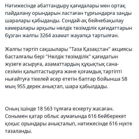
Нәтижесінде абаттандыру қағидалары мен ортақ
пайдалану орындарын ластаған тұрғындарға заңды
шаралары қабыданды. Сондай-ақ бейнебақылау
камералары арқылы нөлдік төзімділік қағидаттарын
бұзган жалпы 3264 азамат жауапқа тартылған.
Жалпы тәртіп сақшылары "Таза Қазақстан" акциясы
басталғалы бері "Нөлдік төзімділік" қағидатын
жүзеге асыруға, азаматтардың құқықтық сана-
сезімін қалыптастыруға және қоғамдық тәртіпті
нығайтуға тікелей әсер ететін баптар бойынша 58
мың 955 дерек анықтап, шара қабылдады.
Оның ішінде 18 563 тұлғаға ескерту жасаған.
Сонымен қатар облыс аумағында 616 бейберекет
қоқыс орындары анықталып, нәтижесінде 616 нүкте
тазаланды.