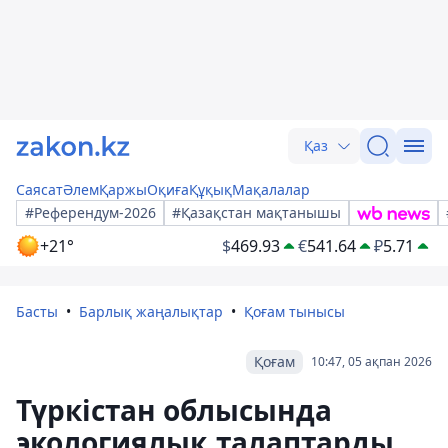
Қаз
Саясат
Әлем
Қаржы
Оқиға
Құқық
Мақалалар
#Референдум-2026
#Қазақстан мақтанышы
+21°
$
469.93
€
541.64
₽
5.71
Басты
Барлық жаңалықтар
Қоғам тынысы
Қоғам
10:47, 05 ақпан 2026
Түркістан облысында
экологиялық талаптарды