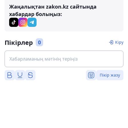
Жаңалықтан zakon.kz сайтында
хабардар болыңыз:
Пікірлер
0
Кіру
Пікір жазу