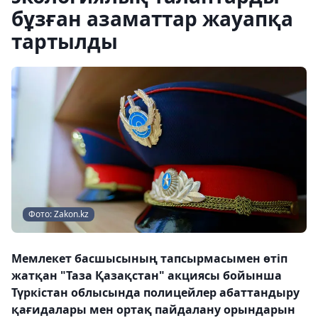
бұзған азаматтар жауапқа
тартылды
Фото: Zakon.kz
Мемлекет басшысының тапсырмасымен өтіп
жатқан "Таза Қазақстан" акциясы бойынша
Түркістан облысында полицейлер абаттандыру
қағидалары мен ортақ пайдалану орындарын