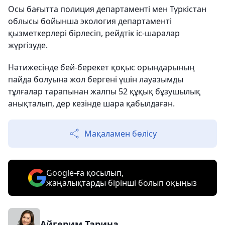
Осы бағытта полиция департаменті мен Түркістан
облысы бойынша экология департаменті
қызметкерлері бірлесіп, рейдтік іс-шаралар
жүргізуде.
Нәтижесінде бей-берекет қоқыс орындарының
пайда болуына жол бергені үшін лауазымды
тұлғалар тарапынан жалпы 52 құқық бұзушылық
анықталып, дер кезінде шара қабылдаған.
Мақаламен бөлісу
Google-ға қосылып,
жаңалықтарды бірінші болып оқыңыз
Айгерим Тарина