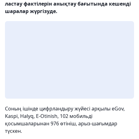
ластау фактілерін анықтау бағытында кешенді
шаралар жүргізуде.
Соның ішінде цифрландыру жүйесі арқылы eGov,
Kaspi, Halyq, E-Otinish, 102 мобильді
қосымшаларынан 976 өтініш, арыз-шағымдар
түскен.