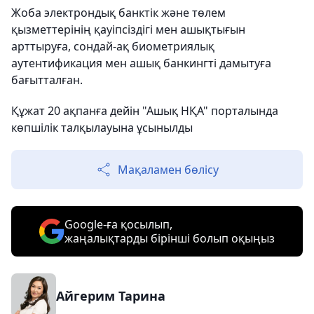
Жоба электрондық банктік және төлем
қызметтерінің қауіпсіздігі мен ашықтығын
арттыруға, сондай-ақ биометриялық
аутентификация мен ашық банкингті дамытуға
бағытталған.
Құжат 20 ақпанға дейін "Ашық НҚА" порталында
көпшілік талқылауына ұсынылды
Мақаламен бөлісу
Google-ға қосылып,
жаңалықтарды бірінші болып оқыңыз
Айгерим Тарина