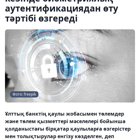
аутентификациядан өту
тәртібі өзгереді
Фото: freepik
Ұлттық банктің қаулы жобасымен төлемдер
және төлем қызметтері мәселелері бойынша
қолданыстағы бірқатар қаулыларға өзгерістер
мен толықтырулар енгізу көзделген, деп