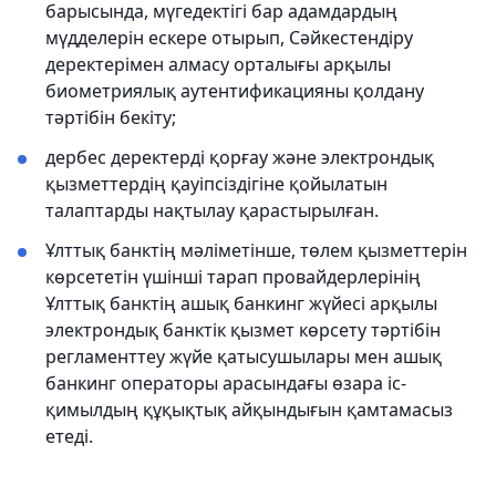
барысында, мүгедектігі бар адамдардың
мүдделерін ескере отырып, Сәйкестендіру
деректерімен алмасу орталығы арқылы
биометриялық аутентификацияны қолдану
тәртібін бекіту;
дербес деректерді қорғау және электрондық
қызметтердің қауіпсіздігіне қойылатын
талаптарды нақтылау қарастырылған.
Ұлттық банктің мәліметінше, төлем қызметтерін
көрсететін үшінші тарап провайдерлерінің
Ұлттық банктің ашық банкинг жүйесі арқылы
электрондық банктік қызмет көрсету тәртібін
регламенттеу жүйе қатысушылары мен ашық
банкинг операторы арасындағы өзара іс-
қимылдың құқықтық айқындығын қамтамасыз
етеді.