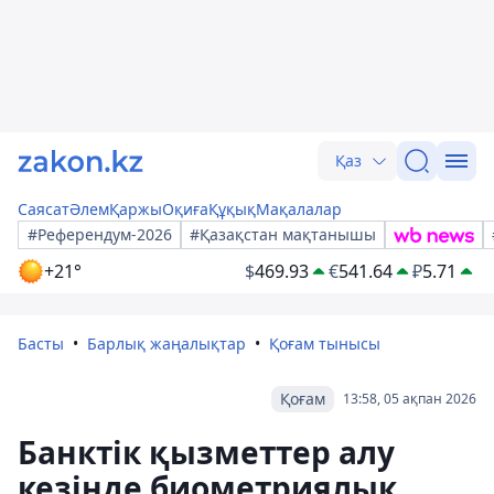
Қаз
Саясат
Әлем
Қаржы
Оқиға
Құқық
Мақалалар
#Референдум-2026
#Қазақстан мақтанышы
+21°
$
469.93
€
541.64
₽
5.71
Басты
Барлық жаңалықтар
Қоғам тынысы
Қоғам
13:58, 05 ақпан 2026
Банктік қызметтер алу
кезінде биометриялық