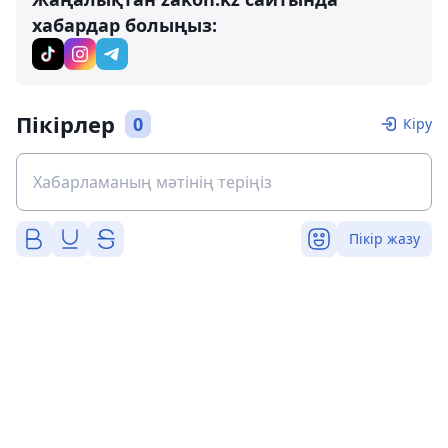
хабардар болыңыз:
Пікірлер
0
Кіру
Пікір жазу