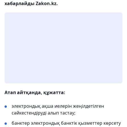
хабарлайды Zakon.kz.
Атап айтқанда, құжатта:
электрондық ақша иелерін жеңілдетілген
сәйкестендіруді алып тастау;
банктер электрондық банктік қызметтер көрсету