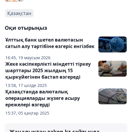
Қазақстан
Оқи отырыңыз
Ұлттық банк шетел валютасын
сатып алу тәртібіне өзгеріс енгізбек
16:45, 19 маусым 2026
Жеке кәсіпкерлікті міндетті тіркеу
шарттары 2025 жылдың 15
қыркүйегінен бастап өзгереді
13:58, 17 шілде 2025
Қазақстанда валюталық
операцияларды жүзеге асыру
ережелері өзгерді
15:37, 05 қаңтар 2025
Жаңалықтан zakon.kz сайтында