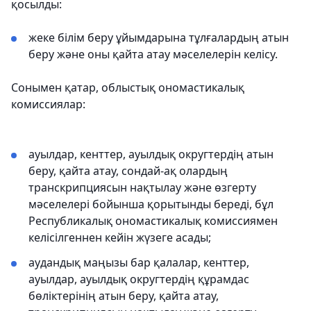
қосылды:
жеке білім беру ұйымдарына тұлғалардың атын
беру және оны қайта атау мәселелерін келісу.
Сонымен қатар, облыстық ономастикалық
комиссиялар:
ауылдар, кенттер, ауылдық округтердің атын
беру, қайта атау, сондай-ақ олардың
транскрипциясын нақтылау және өзгерту
мәселелері бойынша қорытынды береді, бұл
Республикалық ономастикалық комиссиямен
келісілгеннен кейін жүзеге асады;
аудандық маңызы бар қалалар, кенттер,
ауылдар, ауылдық округтердің құрамдас
бөліктерінің атын беру, қайта атау,