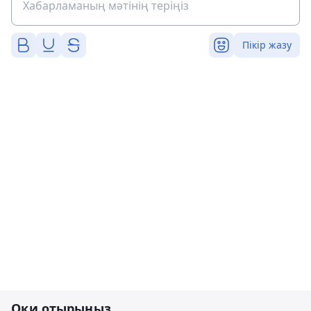
Пікір жазу
Оқи отырыңыз