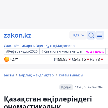
Қаз
Саясат
Әлем
Қаржы
Оқиға
Құқық
Мақалалар
#Референдум-2026
#Қазақстан мақтанышы
+27°
$
469.85
€
542.16
₽
5.78
Басты
Барлық жаңалықтар
Қоғам тынысы
Қоғам
14:48, 05 ақпан 2026
Қазақстан өңірлеріндегі
ономастикалық