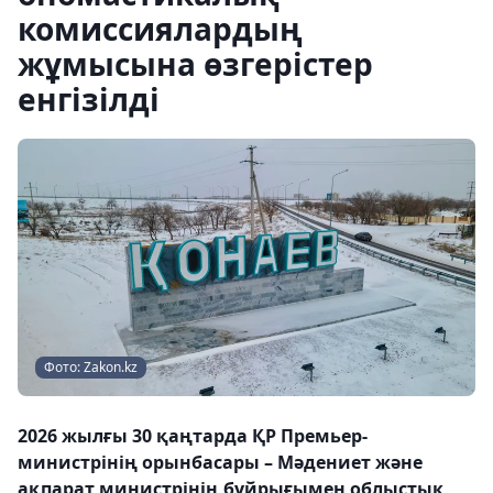
комиссиялардың
жұмысына өзгерістер
енгізілді
Фото: Zakon.kz
2026 жылғы 30 қаңтарда ҚР Премьер-
министрінің орынбасары – Мәдениет және
ақпарат министрінің бұйрығымен облыстық