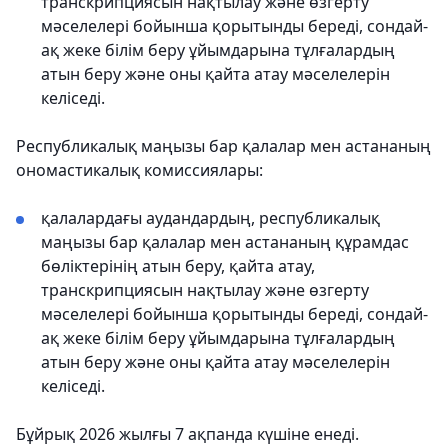
транскрипциясын нақтылау және өзгерту
мәселелері бойынша қорытынды береді, сондай-
ақ жеке білім беру ұйымдарына тұлғалардың
атын беру және оны қайта атау мәселелерін
келіседі.
Республикалық маңызы бар қалалар мен астананың
ономастикалық комиссиялары:
қалалардағы аудандардың, республикалық
маңызы бар қалалар мен астананың құрамдас
бөліктерінің атын беру, қайта атау,
транскрипциясын нақтылау және өзгерту
мәселелері бойынша қорытынды береді, сондай-
ақ жеке білім беру ұйымдарына тұлғалардың
атын беру және оны қайта атау мәселелерін
келіседі.
Бұйрық 2026 жылғы 7 ақпанда күшіне енеді.