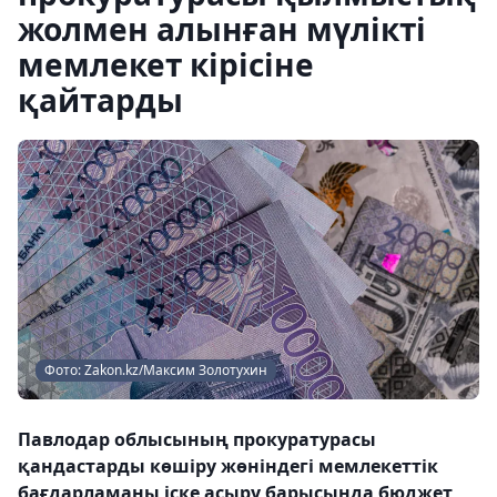
жолмен алынған мүлікті
мемлекет кірісіне
қайтарды
Фото: Zakon.kz/Максим Золотухин
Павлодар облысының прокуратурасы
қандастарды көшіру жөніндегі мемлекеттік
бағдарламаны іске асыру барысында бюджет