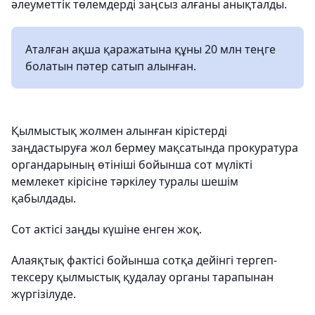
әлеуметтік төлемдерді заңсыз алғаны анықталды.
Аталған ақша қаражатына құны 20 млн теңге
болатын пәтер сатып алынған.
Қылмыстық жолмен алынған кірістерді
заңдастыруға жол бермеу мақсатында прокуратура
органдарының өтініші бойынша сот мүлікті
мемлекет кірісіне тәркілеу туралы шешім
қабылдады.
Сот актісі заңды күшіне енген жоқ.
Алаяқтық фактісі бойынша сотқа дейінгі тергеп-
тексеру қылмыстық қудалау органы тарапынан
жүргізілуде.