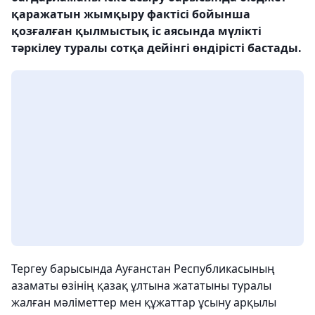
қаражатын жымқыру фактісі бойынша
қозғалған қылмыстық іс аясында мүлікті
тәркілеу туралы сотқа дейінгі өндірісті бастады.
Тергеу барысында Ауғанстан Республикасының
азаматы өзінің қазақ ұлтына жататыны туралы
жалған мәліметтер мен құжаттар ұсыну арқылы