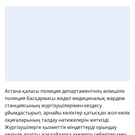
Астана қаласы полиция департаментінің әкімшілік
полиция басқармасы жедел медициналық жәрдем
станциясының жүргізушілерімен кездесу
ұйымдастырып, арнайы көліктер қатысқан жол-көлік
оқиғаларының талдау нәтижелерін жеткізді.
Жүргізушілерге қызметтік міндеттерді орындау
кезінде апатты жағдайларға әкелетін себептер мен