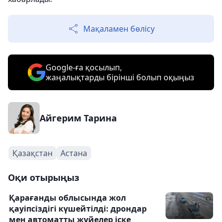
Мақаламен бөлісу
Google-ға қосылып,
жаңалықтарды бірінші болып оқыңыз
Айгерим Тарина
Қазақстан
Астана
Оқи отырыңыз
Қарағанды облысында жол
қауіпсіздігі күшейтілді: дрондар
мен автоматты жүйелер іске