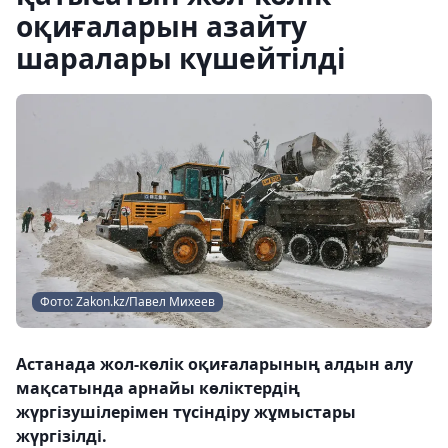
оқиғаларын азайту
шаралары күшейтілді
Фото: Zakon.kz/Павел Михеев
Астанада жол-көлік оқиғаларының алдын алу
мақсатында арнайы көліктердің
жүргізушілерімен түсіндіру жұмыстары
жүргізілді.