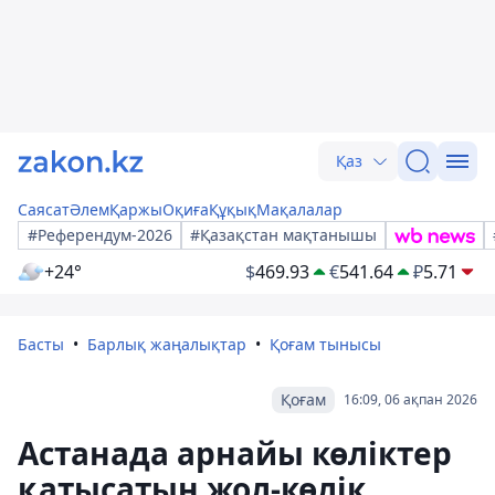
Қаз
Саясат
Әлем
Қаржы
Оқиға
Құқық
Мақалалар
#Референдум-2026
#Қазақстан мақтанышы
+24°
$
469.93
€
541.64
₽
5.71
Басты
Барлық жаңалықтар
Қоғам тынысы
Қоғам
16:09, 06 ақпан 2026
Астанада арнайы көліктер
қатысатын жол-көлік