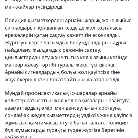
мән-жайлар түсіндірілді.
Полиция қызметкерлері арнайы жарық және дыбыс
сигналдарын қолданған кезде де жол қозғалысы
ережелерін қатаң сақтау қажеттігін еске салды.
Жүргізушілерге басымдық беру құралдарын дұрыс
пайдалану, жылдамдық режимін сақтау,
қиылыстардан өту және тығыз көлік ағыны кезінде
маневр жасау тәртібі туралы жеке түсіндірілді.
Арнайы сигналдардың болуы жол қауіпсіздігіне
жауапкершіліктен босатпайтыны да атап өтілді.
Мұндай профилактикалық іс-шаралар арнайы
көліктер қатысатын жол-көлік оқиғаларын азайтуға,
азаматтардың өмірі мен денсаулығын қорғауға,
сондай-ақ жедел қызметтердің үздіксіз және қауіпсіз
жұмысын қамтамасыз етуге бағытталған. Полиция
бұл жұмыстарды тұрақты түрде жүргізе беретінін
хабарлады.