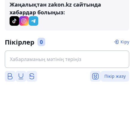
Жаңалықтан zakon.kz сайтында
хабардар болыңыз:
Пікірлер
0
Кіру
Пікір жазу