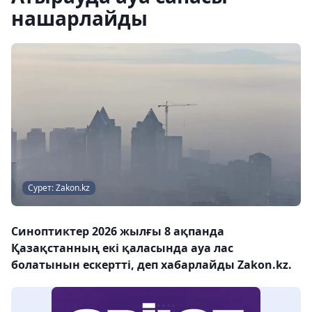
нашарлайды
Сурет: Zakon.kz
Синоптиктер 2026 жылғы 8 ақпанда
Қазақстанның екі қаласында ауа лас
болатынын ескертті, деп хабарлайды Zakon.kz.