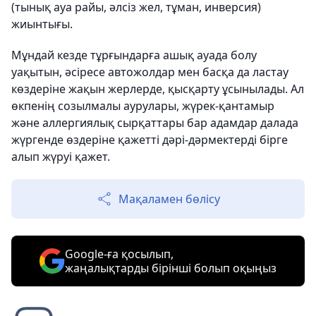
(тынық ауа райы, әлсіз жел, тұман, инверсия)
жиынтығы.
Мұндай кезде тұрғындарға ашық ауада болу
уақытын, әсіресе автожолдар мен басқа да ластау
көздеріне жақын жерлерде, қысқарту ұсынылады. Ал
өкпенің созылмалы аурулары, жүрек-қантамыр
және аллергиялық сырқаттары бар адамдар далада
жүргенде өздеріне қажетті дәрі-дәрмектерді бірге
алып жүруі қажет.
Мақаламен бөлісу
Google-ға қосылып,
жаңалықтарды бірінші болып оқыңыз