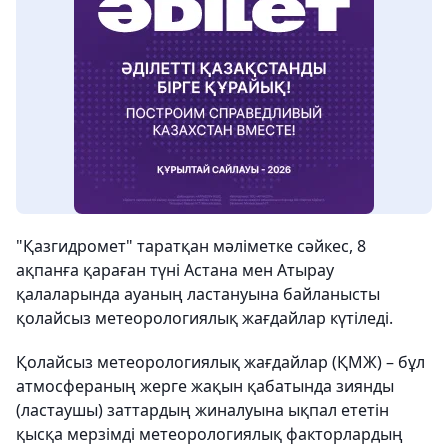
"Қазгидромет" таратқан мәліметке сәйкес, 8
ақпанға қараған түні Астана мен Атырау
қалаларында ауаның ластануына байланысты
қолайсыз метеорологиялық жағдайлар күтіледі.
Қолайсыз метеорологиялық жағдайлар (ҚМЖ) – бұл
атмосфераның жерге жақын қабатында зиянды
(ластаушы) заттардың жиналуына ықпал ететін
қысқа мерзімді метеорологиялық факторлардың