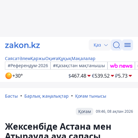
Қаз
Саясат
Әлем
Қаржы
Оқиға
Құқық
Мақалалар
#Референдум-2026
#Қазақстан мақтанышы
+30°
$
467.48
€
539.52
₽
5.73
Басты
Барлық жаңалықтар
Қоғам тынысы
Қоғам
09:46, 08 ақпан 2026
Жексенбіде Астана мен
Атырауда ауа сапасы