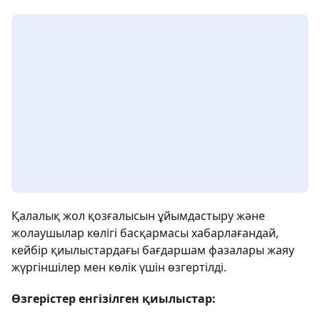
Қалалық жол қозғалысын ұйымдастыру және
жолаушылар көлігі басқармасы хабарлағандай,
кейбір қиылыстардағы бағдаршам фазалары жаяу
жүргіншілер мен көлік үшін өзгертілді.
Өзгерістер енгізілген қиылыстар: