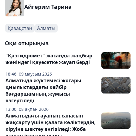
Айгерим Тарина
Қазақстан
Алматы
Оқи отырыңыз
"Қазгидромет" жасанды жаңбыр
жөніндегі қауесетке жауап берді
18:46, 09 маусым 2026
Алматыда жүктемесі жоғары
қиылыстардағы кейбір
бағдаршамның жұмысы
өзгертіледі
13:00, 08 ақпан 2026
Алматыдағы ауаның сапасын
жақсарту үшін қалаға көліктердің
кіруіне шектеу енгізіледі: Жоба
қашан іске қосылады