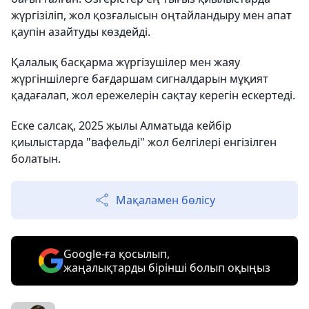
жүргізіліп, жол қозғалысын оңтайландыру мен апат
қаупін азайтуды көздейді.
Қалалық басқарма жүргізушілер мен жаяу
жүргіншілерге бағдаршам сигналдарын мұқият
қадағалап, жол ережелерін сақтау керегін ескертеді.
Еске салсақ, 2025 жылы Алматыда кейбір
қиылыстарда "вафельді" жол белгілері енгізілген
болатын.
Мақаламен бөлісу
Google-ға қосылып,
жаңалықтарды бірінші болып оқыңыз