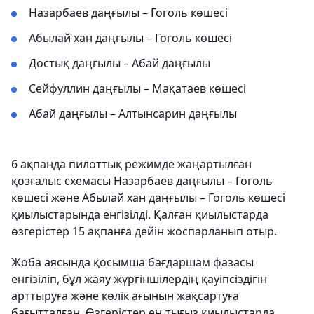
Назарбаев даңғылы – Гоголь көшесі
Абылай хан даңғылы – Гоголь көшесі
Достық даңғылы – Абай даңғылы
Сейфуллин даңғылы – Мақатаев көшесі
Абай даңғылы – Алтынсарин даңғылы
6 ақпанда пилоттық режимде жаңартылған
қозғалыс схемасы Назарбаев даңғылы – Гоголь
көшесі және Абылай хан даңғылы – Гоголь көшесі
қиылыстарында енгізілді. Қалған қиылыстарда
өзгерістер 15 ақпанға дейін жоспарланып отыр.
Жоба аясында қосымша бағдаршам фазасы
енгізіліп, бұл жаяу жүргіншілердің қауіпсіздігін
арттыруға және көлік ағынын жақсартуға
бағытталған. Өзгерістер ең тығыз қиылыстарда