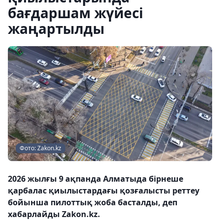
бағдаршам жүйесі
жаңартылды
Фото: Zakon.kz
2026 жылғы 9 ақпанда Алматыда бірнеше
қарбалас қиылыстардағы қозғалысты реттеу
бойынша пилоттық жоба басталды, деп
хабарлайды Zakon.kz.