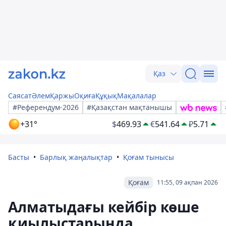
Қаз
Саясат
Әлем
Қаржы
Оқиға
Құқық
Мақалалар
#Референдум-2026
#Қазақстан мақтанышы
+31°
$
469.93
€
541.64
₽
5.71
Басты
Барлық жаңалықтар
Қоғам тынысы
Қоғам
11:55, 09 ақпан 2026
Алматыдағы кейбір көше
қиылыстарында