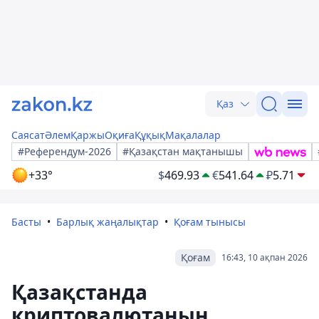
Қаз
Саясат
Әлем
Қаржы
Оқиға
Құқық
Мақалалар
#Референдум-2026
#Қазақстан мақтанышы
+33°
$
469.93
€
541.64
₽
5.71
Басты
Барлық жаңалықтар
Қоғам тынысы
Қоғам
16:43, 10 ақпан 2026
Қазақстанда
криптовалютаның