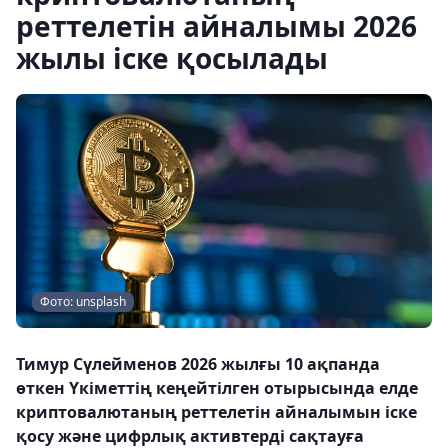
реттелетін айналымы 2026
жылы іске қосылады
Фото: unsplash
Тимур Сүлейменов 2026 жылғы 10 ақпанда
өткен Үкіметтің кеңейтілген отырысында елде
криптовалютаның реттелетін айналымын іске
қосу және цифрлық активтерді сақтауға