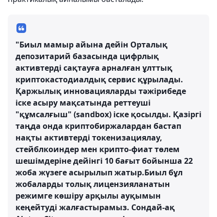
"Биыл мамыр айына дейін Орталық
депозитарий базасында цифрлық
активтерді сақтауға арналған ұлттық
криптокастодиалдық сервис құрылады.
Қаржылық инновацияларды тәжірибеде
іске асыру мақсатында реттеуші
"құмсалғыш" (sandbox) іске қосылды. Қазіргі
таңда онда криптобиржалардан бастап
нақты активтерді токенизациялау,
стейблкоиндер мен крипто-фиат төлем
шешімдеріне дейінгі 10 бағыт бойынша 22
жоба жүзеге асырылып жатыр.Биыл бұл
жобаларды толық лицензияланатын
режимге көшіру арқылы ауқымын
кеңейтуді жалғастырамыз. Сондай-ақ