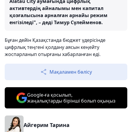
Alatau City аумағында цифрлық
активтердің айналымы мен капитал
қозғалысына арналған арнайы режим
енгізіледі", – деді Тимур Сүлейменов.
Бұған дейін Қазақстанда бюджет үдерісінде
цифрлық теңгені қолдану аясын кеңейту
жоспарланып отырғаны хабарланған еді.
Мақаламен бөлісу
Google-ға қосылып,
жаңалықтарды бірінші болып оқыңыз
Айгерим Тарина