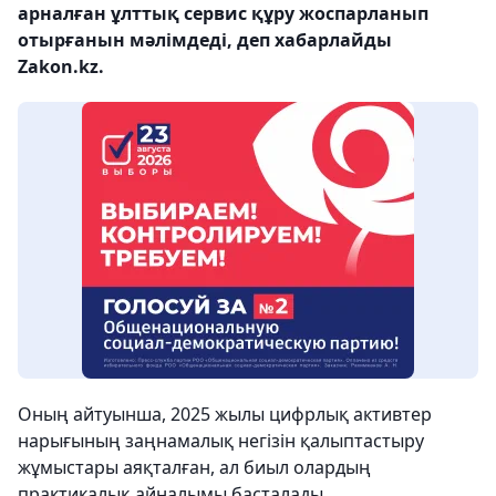
арналған ұлттық сервис құру жоспарланып
отырғанын мәлімдеді, деп хабарлайды
Zakon.kz.
Оның айтуынша, 2025 жылы цифрлық активтер
нарығының заңнамалық негізін қалыптастыру
жұмыстары аяқталған, ал биыл олардың
практикалық айналымы басталады.