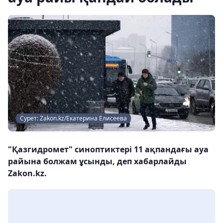
Сурет: Zakon.kz/Екатерина Елисеева
"Қазгидромет" синоптиктері 11 ақпандағы ауа
райына болжам ұсынды, деп хабарлайды
Zakon.kz.