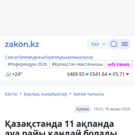
Қаз
Саясат
Әлем
Қаржы
Оқиға
Құқық
Мақалалар
#Референдум-2026
#Қазақстан мақтанышы
+24°
$
469.93
€
541.64
₽
5.71
Басты
Барлық жаңалықтар
Қоғам тынысы
Қоғам
19:22, 10 ақпан 2026
Қазақстанда 11 ақпанда
ауа райы қандай болады