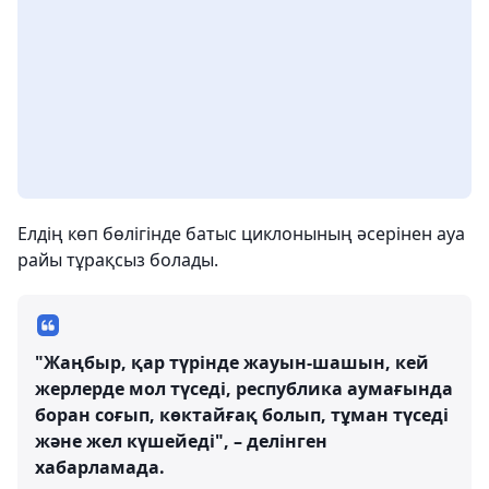
Елдің көп бөлігінде батыс циклонының әсерінен ауа
райы тұрақсыз болады.
"Жаңбыр, қар түрінде жауын-шашын, кей
жерлерде мол түседі, республика аумағында
боран соғып, көктайғақ болып, тұман түседі
және жел күшейеді", – делінген
хабарламада.