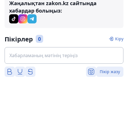
Жаңалықтан zakon.kz сайтында
хабардар болыңыз:
Пікірлер
0
Кіру
Пікір жазу