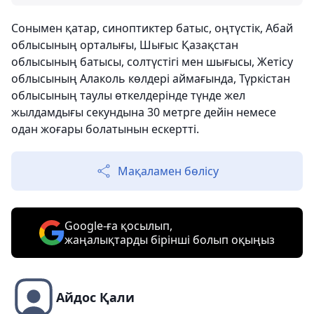
Сонымен қатар, синоптиктер батыс, оңтүстік, Абай
облысының орталығы, Шығыс Қазақстан
облысының батысы, солтүстігі мен шығысы, Жетісу
облысының Алаколь көлдері аймағында, Түркістан
облысының таулы өткелдерінде түнде жел
жылдамдығы секундына 30 метрге дейін немесе
одан жоғары болатынын ескертті.
Мақаламен бөлісу
Google-ға қосылып,
жаңалықтарды бірінші болып оқыңыз
Айдос Қали