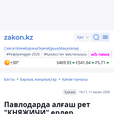
Қаз
Саясат
Әлем
Қаржы
Оқиға
Құқық
Мақалалар
#Референдум-2026
#Қазақстан мақтанышы
+30°
$
469.93
€
541.64
₽
5.71
Басты
Барлық жаңалықтар
Қоғам тынысы
Қоғам
16:17, 11 ақпан 2026
Павлодарда алғаш рет
"КНЯЖИЧИ" ерлер