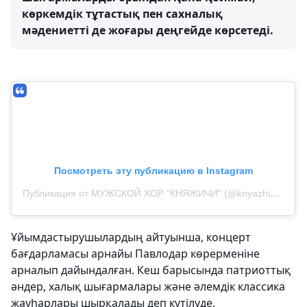
көркемдік тұтастық пен сахналық
мәдениетті де жоғары деңгейде көрсетеді.
Посмотреть эту публикацию в Instagram
Публикация от МУЖСКОЙ ХОР "КНЯЖИЧИ" (@knyazhichi.choir)
Ұйымдастырушылардың айтуынша, концерт
бағдарламасы арнайы Павлодар көрерменіне
арналып дайындалған. Кеш барысында патриоттық
әндер, халық шығармалары және әлемдік классика
жауһарлары шырқалады деп күтілуде.