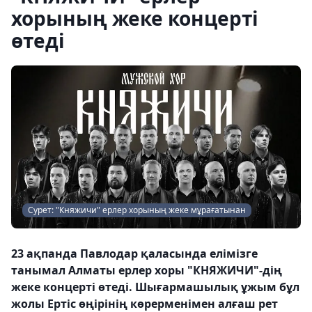
хорының жеке концерті
өтеді
Сурет: "Княжичи" ерлер хорының жеке мұрағатынан
23 ақпанда Павлодар қаласында елімізге
танымал Алматы ерлер хоры "КНЯЖИЧИ"-дің
жеке концерті өтеді. Шығармашылық ұжым бұл
жолы Ертіс өңірінің көрерменімен алғаш рет