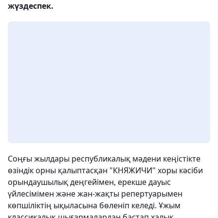
жүздеспек.
Соңғы жылдары республикалық мәдени кеңістікте
өзіндік орны қалыптасқан "КНЯЖИЧИ" хоры кәсіби
орындаушылық деңгейімен, ерекше дауыс
үйлесімімен және жан-жақты репертуарымен
көпшіліктің ықыласына бөленіп келеді. Ұжым
классикалық шығармалардан бастап халық