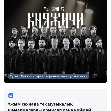
Сурет: "Княжичи" ерлер хорының жеке мұрағатынан
Ұжым сахнада тек музыкалық
шығармаларды орындап қана қоймай,