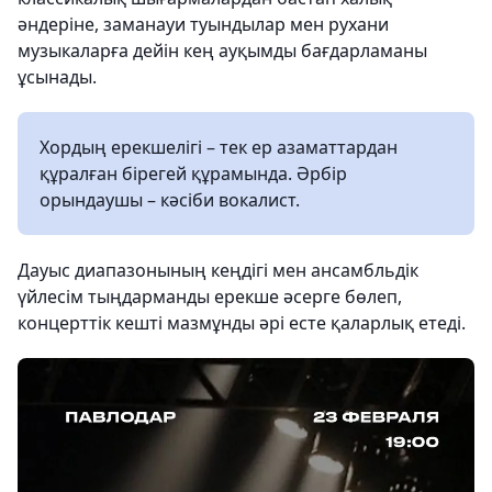
әндеріне, заманауи туындылар мен рухани
музыкаларға дейін кең ауқымды бағдарламаны
ұсынады.
Хордың ерекшелігі – тек ер азаматтардан
құралған бірегей құрамында. Әрбір
орындаушы – кәсіби вокалист.
Дауыс диапазонының кеңдігі мен ансамбльдік
үйлесім тыңдарманды ерекше әсерге бөлеп,
концерттік кешті мазмұнды әрі есте қаларлық етеді.