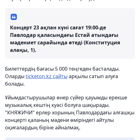
Концерт 23 ақпан күні сағат 19:00-де
Павлодар қаласындағы Естай атындағы
мәдениет сарайында өтеді (Конституция
алаңы, 1).
Билеттердің бағасы 5 000 теңгеден басталады.
Оларды
ticketon.kz сайты
арқылы сатып алуға
болады.
Ұйымдастырушылар өнер сүйер қауымды ерекше
музыкалық кештің куәсі болуға шақырады.
"КНЯЖИЧИ" ерлер хорының Павлодардағы алғашқы
концерті қаланың мәдени өміріндегі айтулы
оқиғалардың біріне айналмақ.