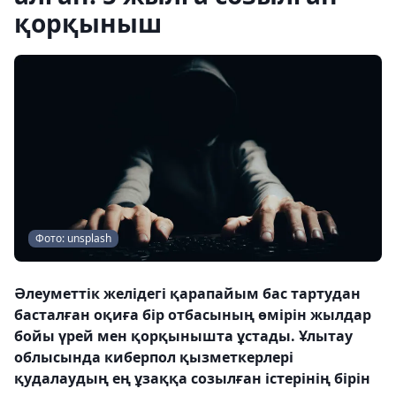
қорқыныш
Фото: unsplash
Әлеуметтік желідегі қарапайым бас тартудан
басталған оқиға бір отбасының өмірін жылдар
бойы үрей мен қорқынышта ұстады. Ұлытау
облысында киберпол қызметкерлері
қудалаудың ең ұзаққа созылған істерінің бірін