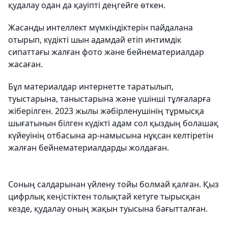
қудалау одан да қауіпті деңгейге өткен.
Жасанды интеллект мүмкіндіктерін пайдалана
отырып, күдікті шын адамдай етіп интимдік
сипаттағы жалған фото және бейнематериалдар
жасаған.
Бұл материалдар интернетте таратылып,
туыстарына, таныстарына және үшінші тұлғаларға
жіберілген. 2023 жылы жәбірленушінің тұрмысқа
шығатынын білген күдікті адам сол қыздың болашақ
күйеуінің отбасына ар-намысына нұқсан келтіретін
жалған бейнематериалдарды жолдаған.
Соның салдарынан үйлену тойы болмай қалған. Қыз
цифрлық кеңістіктен толықтай кетуге тырысқан
кезде, қудалау оның жақын туысына бағытталған.