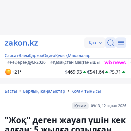
Қаз
Саясат
Әлем
Қаржы
Оқиға
Құқық
Мақалалар
#Референдум-2026
#Қазақстан мақтанышы
+21°
$
469.93
€
541.64
₽
5.71
Басты
Барлық жаңалықтар
Қоғам тынысы
Қоғам
09:13, 12 ақпан 2026
"Жоқ" деген жауап үшін кек
алған: 5 жылға созылған