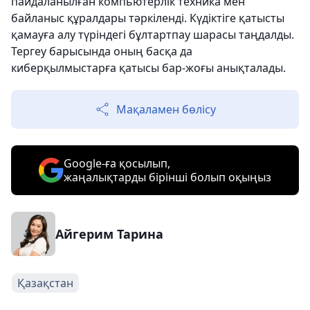
пайдаланылған компьютерлік техника мен
байланыс құралдары тәркіленді. Күдіктіге қатысты
қамауға алу түріндегі бұлтартпау шарасы таңдалды.
Тергеу барысында оның басқа да
киберқылмыстарға қатысы бар-жоғы анықталады.
Мақаламен бөлісу
Google-ға қосылып,
жаңалықтарды бірінші болып оқыңыз
Айгерим Тарина
Қазақстан