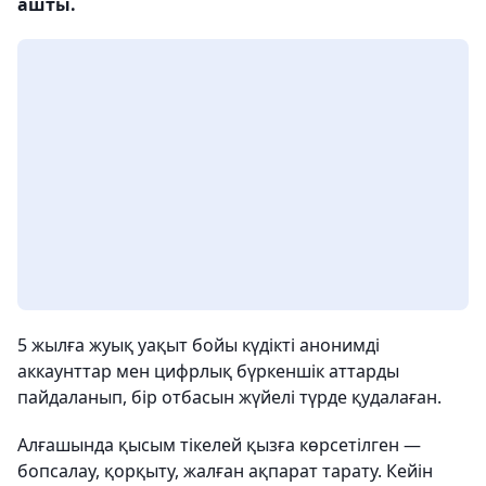
ашты.
5 жылға жуық уақыт бойы күдікті анонимді
аккаунттар мен цифрлық бүркеншік аттарды
пайдаланып, бір отбасын жүйелі түрде қудалаған.
Алғашында қысым тікелей қызға көрсетілген —
бопсалау, қорқыту, жалған ақпарат тарату. Кейін