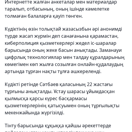
Интернетте жалған анкеталар мен материалдар
таралып, отбасының, оның ішінде кәмелетке
толмаған балаларға қауіп төнген.
Күдіктінің өзін толықтай жазасызбын әрі анонимді
түрде жасап жүрмін деп санағанына қарамастан,
киберполиция қызметкерлері жедел іс-шаралар
барысында оның жеке басын анықтады. Заманауи
цифрлық технологиялар мен талдау құралдарының
көмегімен көп жылға созылған онлайн-қудалаудың
артында тұрған нақты тұлға әшкереленді.
Күдікті ретінде Сәтбаев қаласының 22 жастағы
тұрғыны анықталды. Ұстау шарасы ұйымдасқан
қылмысқа қарсы күрес басқармасы
қызметкерлерінің қатысуымен оның тұрғылықты
мекенжайында жүргізілді.
Тінту барысында құқыққа қайшы әрекеттерде