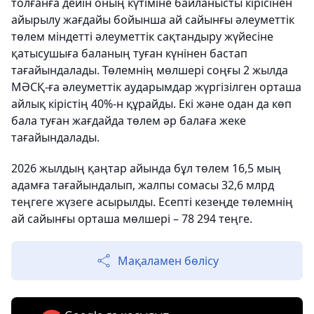
толғанға дейін оның күтіміне байланысты кірісінен
айырылу жағдайы бойынша ай сайынғы әлеуметтік
төлем міндетті әлеуметтік сақтандыру жүйесіне
қатысушыға баланың туған күнінен бастап
тағайындалады. Төлемнің мөлшері соңғы 2 жылда
МӘСҚ-ға әлеуметтік аударымдар жүргізілген орташа
айлық кірістің 40%-н құрайды. Екі және одан да көп
бала туған жағдайда төлем әр балаға жеке
тағайындалады.
2026 жылдың қаңтар айында бұл төлем 16,5 мың
адамға тағайындалып, жалпы сомасы 32,6 млрд
теңгеге жүзеге асырылды. Есепті кезеңде төлемнің
ай сайынғы орташа мөлшері – 78 294 теңге.
Мақаламен бөлісу