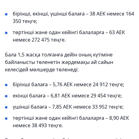
бірінші, екінші, үшінші балаға – 38 АЕК немесе 164
350 теңге;
төртінші және одан кейінгі балаларға – 63 АЕК
немесе 272 475 теңге.
Бала 1,5 жасқа толғанға дейін оның күтіміне
байланысты төленетін жәрдемақы ай сайын
келесідей мөлшерде төленеді:
бірінші балаға – 5,76 АЕК немесе 24 912 теңге;
екінші балаға – 6,81 АЕК немесе 29 454 теңге;
үшінші балаға – 7,85 АЕК немесе 33 952 теңге;
төртінші және одан кейінгі балаларға – 8,90 АЕК
немесе 38 493 теңге.