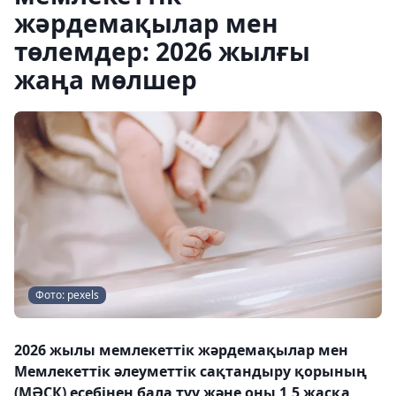
жәрдемақылар мен
төлемдер: 2026 жылғы
жаңа мөлшер
Фото: pexels
2026 жылы мемлекеттік жәрдемақылар мен
Мемлекеттік әлеуметтік сақтандыру қорының
(МӘСК) есебінен бала туу және оны 1,5 жасқа