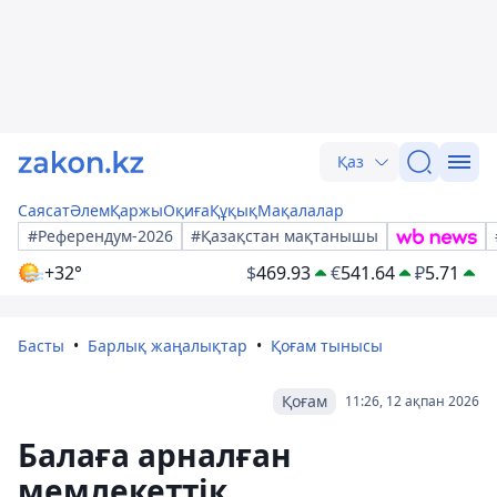
Қаз
Саясат
Әлем
Қаржы
Оқиға
Құқық
Мақалалар
#Референдум-2026
#Қазақстан мақтанышы
+32°
$
469.93
€
541.64
₽
5.71
Басты
Барлық жаңалықтар
Қоғам тынысы
Қоғам
11:26, 12 ақпан 2026
Балаға арналған
мемлекеттік