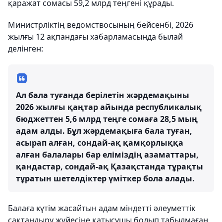
қаражат сомасы 59,2 млрд теңгені құрады.
Министрліктің ведомствосының бейсенбі, 2026
жылғы 12 ақпандағы хабарламасында былай
делінген:
Ал бала туғанда берілетін жәрдемақыны
2026 жылғы қаңтар айында республикалық
бюджеттен 5,6 млрд теңге сомаға 28,5 мың
адам алды. Бұл жәрдемақыға бала туған,
асырап алған, сондай-ақ қамқорлыққа
алған балалары бар еліміздің азаматтары,
қандастар, сондай-ақ Қазақстанда тұрақты
тұратын шетелдіктер үміткер бола алады.
Балаға күтім жасайтын адам міндетті әлеуметтік
сақтандыру жүйесіне қатысушы болып табылмаған