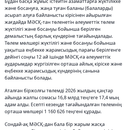
Бұдан басқа жұмыс істейтін азаматтарға жүктілікке
және босануға, жаңа туған баланы (балаларды)
асырап алуға байланысты кірісінен айырылған
жағдайда МӘСҚ-тан төленетін әлеуметтік төлем
жүктілігі және босануы бойынша берілген
демалыстың барлық күндеріне тағайындалады.
Төлем мөлшері жүктілігі және босануы бойынша
уақытша еңбекке жарамсыздық парағы берілгенге
дейінгі соңғы 12 ай ішінде МӘСҚ-ға әлеуметтік
аударымдар жүргізілген орташа айлық кіріске және
еңбекке жарамсыздық күндерінің санына
байланысты болады.
Аталған біржолғы төлемді 2026 жылдың қаңтар
айында жалпы сомасы 16,8 млрд теңгеге 17,4 мың
адам алды. Есепті кезеңде тағайындалған төлемнің
орташа мөлшері 1 160 626 теңгені құрады.
Сондай-ақ МӘСҚ-дан бала бір жарым жасқа