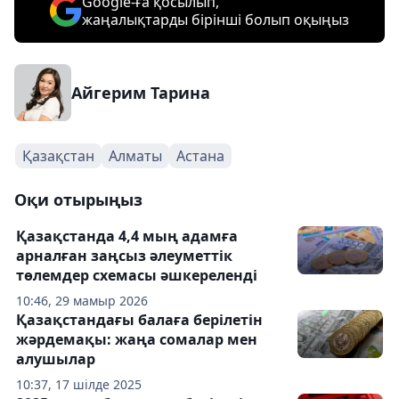
Google-ға қосылып,
жаңалықтарды бірінші болып оқыңыз
Айгерим Тарина
Қазақстан
Алматы
Астана
Оқи отырыңыз
Қазақстанда 4,4 мың адамға
арналған заңсыз әлеуметтік
төлемдер схемасы әшкереленді
10:46, 29 мамыр 2026
Қазақстандағы балаға берілетін
жәрдемақы: жаңа сомалар мен
алушылар
10:37, 17 шілде 2025