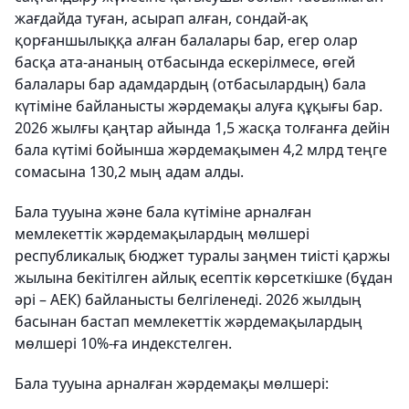
жағдайда туған, асырап алған, сондай-ақ
қорғаншылыққа алған балалары бар, егер олар
басқа ата-ананың отбасында ескерілмесе, өгей
балалары бар адамдардың (отбасылардың) бала
күтіміне байланысты жәрдемақы алуға құқығы бар.
2026 жылғы қаңтар айында 1,5 жасқа толғанға дейін
бала күтімі бойынша жәрдемақымен 4,2 млрд теңге
сомасына 130,2 мың адам алды.
Бала тууына және бала күтіміне арналған
мемлекеттік жәрдемақылардың мөлшері
республикалық бюджет туралы заңмен тиісті қаржы
жылына бекітілген айлық есептік көрсеткішке (бұдан
әрі – АЕК) байланысты белгіленеді. 2026 жылдың
басынан бастап мемлекеттік жәрдемақылардың
мөлшері 10%-ға индекстелген.
Бала тууына арналған жәрдемақы мөлшері: