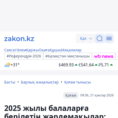
Қаз
Саясат
Әлем
Қаржы
Оқиға
Құқық
Мақалалар
#Референдум-2026
#Қазақстан мақтанышы
+31°
$
469.93
€
541.64
₽
5.71
Басты
Барлық жаңалықтар
Қоғам тынысы
Қоғам
09:36, 21 қаңтар 2026
2025 жылы балаларға
берілетін жәрдемақылар: