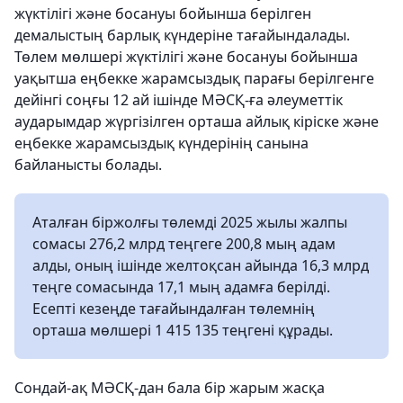
жүктілігі және босануы бойынша берілген
демалыстың барлық күндеріне тағайындалады.
Төлем мөлшері жүктілігі және босануы бойынша
уақытша еңбекке жарамсыздық парағы берілгенге
дейінгі соңғы 12 ай ішінде МӘСҚ-ға әлеуметтік
аударымдар жүргізілген орташа айлық кіріске және
еңбекке жарамсыздық күндерінің санына
байланысты болады.
Аталған біржолғы төлемді 2025 жылы жалпы
сомасы 276,2 млрд теңгеге 200,8 мың адам
алды, оның ішінде желтоқсан айында 16,3 млрд
теңге сомасында 17,1 мың адамға берілді.
Есепті кезеңде тағайындалған төлемнің
орташа мөлшері 1 415 135 теңгені құрады.
Сондай-ақ МӘСҚ-дан бала бір жарым жасқа