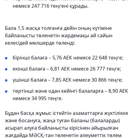
немесе 247 716 теңгені құрады.
Бала 1,5 жасқа толғанға дейін оның күтіміне
байланысты төленетін жәрдемақы ай сайын
келесідей мөлшерде төленді:
бірінші балаға – 5,76 АЕК немесе 22 648 теңге;
екінші балаға – 6,81 АЕК немесе 26 777 теңге;
үшінші балаға – 7,85 АЕК немесе 30 866 теңге;
төртінші және одан кейінгі балаларға – 8,90 АЕК
немесе 34 995 теңге.
Бұдан басқа жұмыс істейтін азаматтарға жүктілікке
және босануға, жаңа туған баланы (балаларды)
асырап алуға байланысты кірісінен айырылған
жағдайда МӘСҚ-тан төленетін әлеуметтік төлем