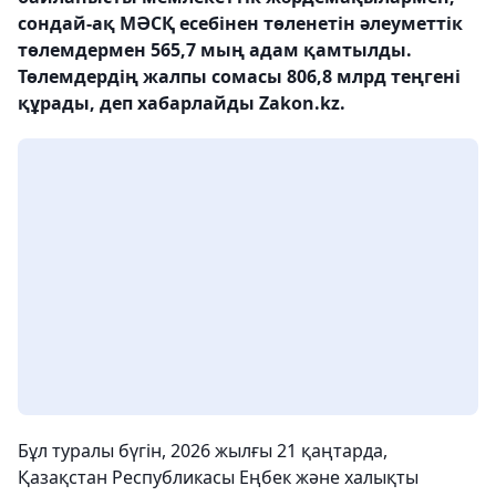
сондай-ақ МӘСҚ есебінен төленетін әлеуметтік
төлемдермен 565,7 мың адам қамтылды.
Төлемдердің жалпы сомасы 806,8 млрд теңгені
құрады, деп хабарлайды Zakon.kz.
Бұл туралы бүгін, 2026 жылғы 21 қаңтарда,
Қазақстан Республикасы Еңбек және халықты