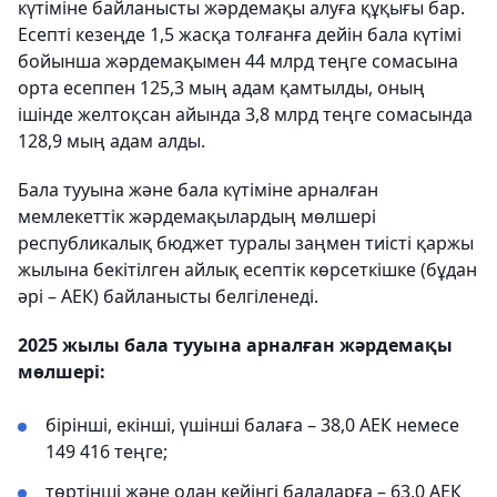
күтіміне байланысты жәрдемақы алуға құқығы бар.
Есепті кезеңде 1,5 жасқа толғанға дейін бала күтімі
бойынша жәрдемақымен 44 млрд теңге сомасына
орта есеппен 125,3 мың адам қамтылды, оның
ішінде желтоқсан айында 3,8 млрд теңге сомасында
128,9 мың адам алды.
Бала тууына және бала күтіміне арналған
мемлекеттік жәрдемақылардың мөлшері
республикалық бюджет туралы заңмен тиісті қаржы
жылына бекітілген айлық есептік көрсеткішке (бұдан
әрі – АЕК) байланысты белгіленеді.
2025 жылы бала тууына арналған жәрдемақы
мөлшері:
бірінші, екінші, үшінші балаға – 38,0 АЕК немесе
149 416 теңге;
төртінші және одан кейінгі балаларға – 63,0 АЕК