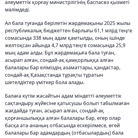
әлеуметтік қорғау министрлігінің баспасөз қызметі
мәлімдеді.
Ал бала туғанда берілетін жәрдемақыны 2025 жылы
республикалық бюджеттен барлығы 61,1 млрд теңге
сомасында 338 мың адам қамтылды, оның ішінде
желтоқсан айында 4,7 млрд теңге сомасында 25,9
мың адам алды. Бұл жәрдемақыға бала туған,
асырап алған, сондай-ақ қамқорлыққа алған
балалары бар еліміздің азаматтары, қандастар,
сондай-ақ Қазақстанда тұрақты тұратын
шетелдіктер үміткер бола алады.
Балаға күтім жасайтын адам міндетті әлеуметтік
сақтандыру жүйесіне қатысушы болып табылмаған
жағдайда туған, асырап алған, сондай-ақ
қорғаншылыққа алған балалары бар, егер олар
басқа ата-ананың отбасында ескерілмесе, өгей
балалары бар адамдардың (отбасылардың) бала