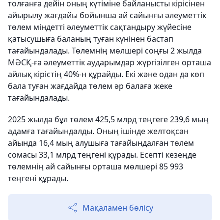
толғанға дейін оның күтіміне байланысты кірісінен
айырылу жағдайы бойынша ай сайынғы әлеуметтік
төлем міндетті әлеуметтік сақтандыру жүйесіне
қатысушыға баланың туған күнінен бастап
тағайындалады. Төлемнің мөлшері соңғы 2 жылда
МӘСҚ-ға әлеуметтік аударымдар жүргізілген орташа
айлық кірістің 40%-н құрайды. Екі және одан да көп
бала туған жағдайда төлем әр балаға жеке
тағайындалады.
2025 жылда бұл төлем 425,5 млрд теңгеге 239,6 мың
адамға тағайындалды. Оның ішінде желтоқсан
айында 16,4 мың алушыға тағайындалған төлем
сомасы 33,1 млрд теңгені құрады. Есепті кезеңде
төлемнің ай сайынғы орташа мөлшері 85 993
теңгені құрады.
Мақаламен бөлісу