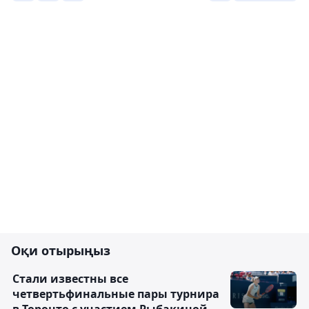
Оқи отырыңыз
Стали известны все
четвертьфинальные пары турнира
в Торонто с участием Рыбакиной