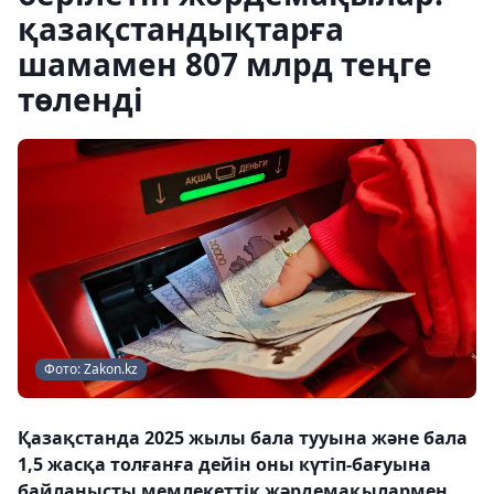
қазақстандықтарға
шамамен 807 млрд теңге
төленді
Фото: Zakon.kz
Қазақстанда 2025 жылы бала тууына және бала
1,5 жасқа толғанға дейін оны күтіп-бағуына
байланысты мемлекеттік жәрдемақылармен,