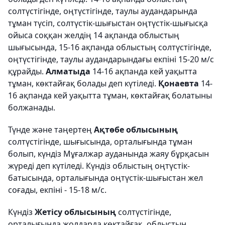
солтүстігінде, оңтүстігінде, таулы аудандарында
тұман түсіп, солтүстік-шығыстан оңтүстік-шығысқа
ойыса соққан желдің 14 ақпанда облыстың
шығысында, 15-16 ақпанда облыстың солтүстігінде,
оңтүстігінде, таулы аудандарындағы екпіні 15-20 м/с
құрайды.
Алматыда
14-16 ақпанда кей уақытта
тұман, көктайғақ болады деп күтіледі.
Қонаевта
14-
16 ақпанда кей уақытта тұман, көктайғақ болатыны
болжанады.
Түнде және таңертең
Ақтөбе облысының
солтүстігінде, шығысында, орталығында тұман
болып, күндіз Мұғалжар ауданында жаяу бұрқасын
жүреді деп күтіледі. Күндіз облыстың оңтүстік-
батысында, орталығында оңтүстік-шығыстан жел
соғады, екпіні - 15-18 м/с.
Күндіз
Жетісу облысының
солтүстігінде,
орталығында жолдарда көктайғақ, облыстың