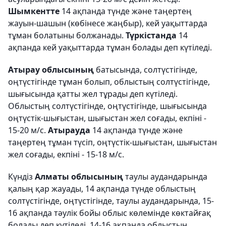
Шымкентте
14 ақпанда түнде және таңертең
жауын-шашын (көбінесе жаңбыр), кей уақыттарда
тұман болатыны болжанады.
Түркістанда
14
ақпанда кей уақыттарда тұман болады деп күтіледі.
Атырау облысының
батысында, солтүстігінде,
оңтүстігінде тұман болып, облыстың солтүстігінде,
шығысында қатты жел тұрады деп күтіледі.
Облыстың солтүстігінде, оңтүстігінде, шығысында
оңтүстік-шығыстан, шығыстан жел соғады, екпіні -
15-20 м/с.
Атырауда
14 ақпанда түнде және
таңертең тұман түсіп, оңтүстік-шығыстан, шығыстан
жел соғады, екпіні - 15-18 м/с.
Күндіз
Алматы облысының
таулы аудандарында
қалың қар жауады, 14 ақпанда түнде облыстың
солтүстігінде, оңтүстігінде, таулы аудандарында, 15-
16 ақпанда тәулік бойы облыс көлемінде көктайғақ
болады деп күтіледі. 14-16 ақпанда облыстың