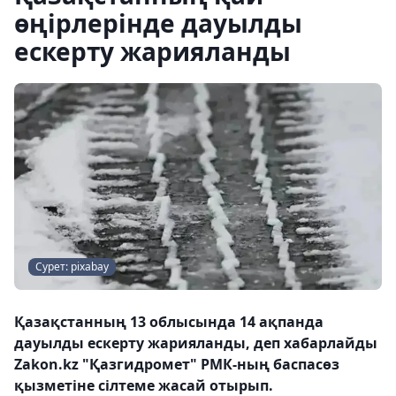
өңірлерінде дауылды
ескерту жарияланды
Сурет: pixabay
Қазақстанның 13 облысында 14 ақпанда
дауылды ескерту жарияланды, деп хабарлайды
Zakon.kz "Қазгидромет" РМК-ның баспасөз
қызметіне сілтеме жасай отырып.