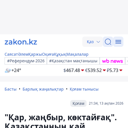
Қаз
Саясат
Әлем
Қаржы
Оқиға
Құқық
Мақалалар
#Референдум-2026
#Қазақстан мақтанышы
+24°
$
467.48
€
539.52
₽
5.73
Басты
Барлық жаңалықтар
Қоғам тынысы
Қоғам
21:34, 13 ақпан 2026
"Қар, жаңбыр, көктайғақ".
Қазақстанның қай