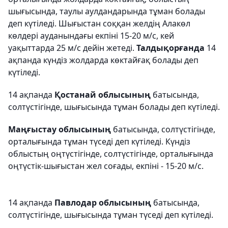
шығысында, таулы аулдандарында тұман болады
деп күтіледі. Шығыстан соққан желдің Алакөл
көлдері ауданындағы екпіні 15-20 м/с, кей
уақыттарда 25 м/с дейін жетеді.
Талдықорғанда
14
ақпанда күндіз жолдарда көктайғақ болады деп
күтіледі.
14 ақпанда
Қостанай облысының
батысында,
солтүстігінде, шығысында тұман болады деп күтіледі.
Маңғыстау облысының
батысында, солтүстігінде,
орталығында тұман түседі деп күтіледі. Күндіз
облыстың оңтүстігінде, солтүстігінде, орталығында
оңтүстік-шығыстан жел соғады, екпіні - 15-20 м/с.
14 ақпанда
Павлодар облысының
батысында,
солтүстігінде, шығысында тұман түседі деп күтіледі.