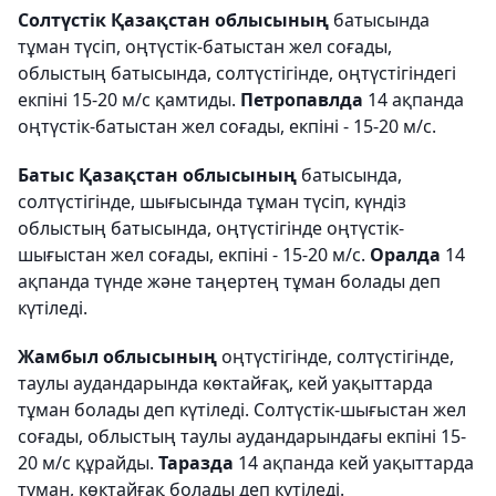
Солтүстік Қазақстан облысының
батысында
тұман түсіп, оңтүстік-батыстан жел соғады,
облыстың батысында, солтүстігінде, оңтүстігіндегі
екпіні 15-20 м/с қамтиды.
Петропавлда
14 ақпанда
оңтүстік-батыстан жел соғады, екпіні - 15-20 м/с.
Батыс Қазақстан облысының
батысында,
солтүстігінде, шығысында тұман түсіп, күндіз
облыстың батысында, оңтүстігінде оңтүстік-
шығыстан жел соғады, екпіні - 15-20 м/с.
Оралда
14
ақпанда түнде және таңертең тұман болады деп
күтіледі.
Жамбыл облысының
оңтүстігінде, солтүстігінде,
таулы аудандарында көктайғақ, кей уақыттарда
тұман болады деп күтіледі. Солтүстік-шығыстан жел
соғады, облыстың таулы аудандарындағы екпіні 15-
20 м/с құрайды.
Таразда
14 ақпанда кей уақыттарда
тұман, көктайғақ болады деп күтіледі.