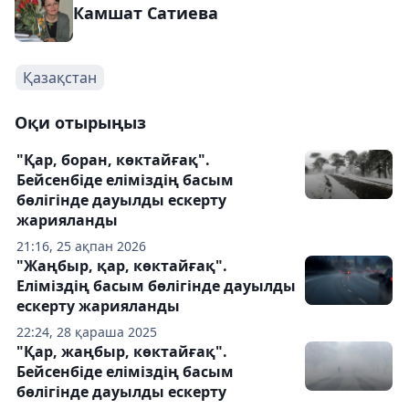
Камшат Сатиева
Қазақстан
Оқи отырыңыз
"Қар, боран, көктайғақ".
Бейсенбіде еліміздің басым
бөлігінде дауылды ескерту
жарияланды
21:16, 25 ақпан 2026
"Жаңбыр, қар, көктайғақ".
Еліміздің басым бөлігінде дауылды
ескерту жарияланды
22:24, 28 қараша 2025
"Қар, жаңбыр, көктайғақ".
Бейсенбіде еліміздің басым
бөлігінде дауылды ескерту