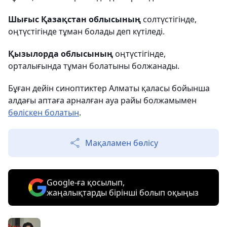
Шығыс Қазақстан облысының
солтүстігінде,
оңтүстігінде тұман болады деп күтіледі.
Қызылорда облысының
оңтүстігінде,
орталығында тұман болатыны болжанады.
Бұған дейін синоптиктер Алматы қаласы бойынша
алдағы аптаға арналған ауа райы болжамымен
бөліскен болатын
.
Мақаламен бөлісу
Google-ға қосылып,
жаңалықтарды бірінші болып оқыңыз