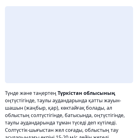
Түнде және таңертең
Түркістан облысының
оңтүстігінде, таулы аудандарында қатты жауын-
шашын (жаңбыр, қар), көктайғақ болады, ал
облыстың солтүстігінде, батысында, оңтүстігінде,
таулы аудандарында тұман түседі деп күтіледі.
Солтүстік-шығыстан жел соғады, облыстың тау
асуларындағы екпіні 15-20 м/с дейін жетеді.