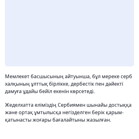
Мемлекет басшысының айтуынша, бұл мереке серб
халқының ұлттық бірлікке, дербестік пен дәйекті
дамуға ұдайы бейіл екенін көрсетеді.
Жеделхатта еліміздің Сербиямен шынайы достыққа
және ортақ ұмтылысқа негізделген берік қарым-
қатынасты жоғары бағалайтыны жазылған.