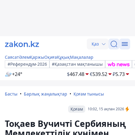
Қаз
Саясат
Әлем
Қаржы
Оқиға
Құқық
Мақалалар
#Референдум-2026
#Қазақстан мақтанышы
+24°
$
467.48
€
539.52
₽
5.73
Басты
Барлық жаңалықтар
Қоғам тынысы
Қоғам
10:02, 15 ақпан 2026
Тоқаев Вучичті Сербияның
Мемлекеттілік күнімен