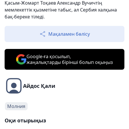
Қасым-Жомарт Тоқаев Александр Вучичтің
мемлекеттік қызметіне табыс, ал Сербия халқына
бақ-береке тіледі.
Мақаламен бөлісу
Google-ға қосылып,
жаңалықтарды бірінші болып оқыңыз
Айдос Қали
Молния
Оқи отырыңыз