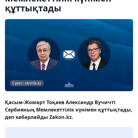
құттықтады
Сурет: akorda.kz
Қасым-Жомарт Тоқаев Александр Вучичті
Сербияның Мемлекеттілік күнімен құттықтады,
деп хабарлайды Zakon.kz.