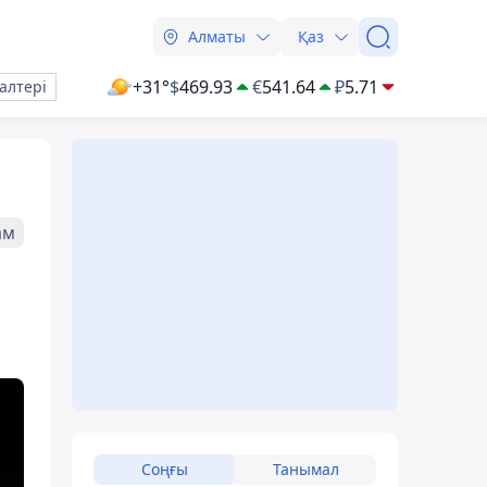
Алматы
Қаз
+31°
$
469.93
€
541.64
₽
5.71
алтері
ам
Соңғы
Танымал