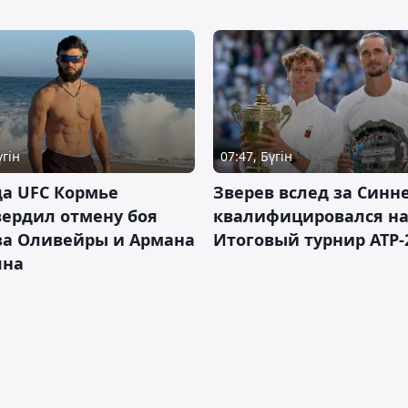
үгін
07:47, Бүгін
а UFC Кормье
Зверев вслед за Синн
ердил отмену боя
квалифицировался н
за Оливейры и Армана
Итоговый турнир ATP-
яна