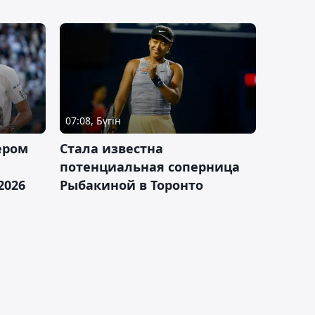
07:08, Бүгін
ером
Cтала известна
а
потенциальная соперница
2026
Рыбакиной в Торонто