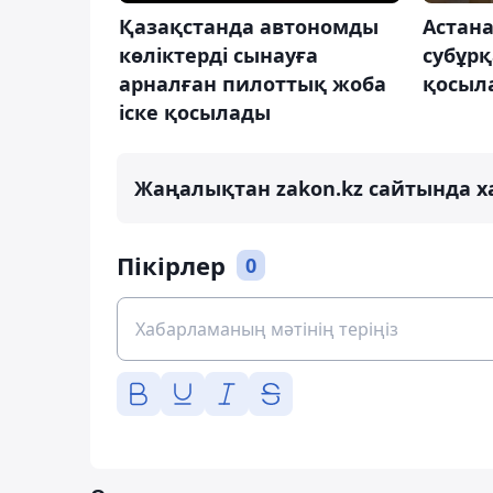
Қазақстанда автономды
Астан
көліктерді сынауға
субұрқ
арналған пилоттық жоба
қосыл
іске қосылады
Жаңалықтан zakon.kz сайтында х
Пікірлер
0