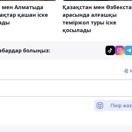
а мен Алматыда
Қазақстан мен Өзбекст
ақтар қашан іске
арасында алғашқы
ады
теміржол туры іске
қосылады
абардар болыңыз:
Пікір жаз