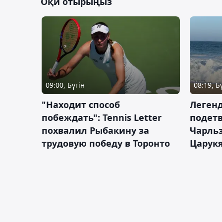
Оқи отырыңыз
09:00, Бүгін
08:19, Б
"Находит способ
Легенд
побеждать": Tennis Letter
подетв
похвалил Рыбакину за
Чарль
трудовую победу в Торонто
Царук