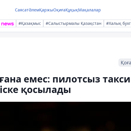
Саясат
Әлем
Қаржы
Оқиға
Құқық
Мақалалар
#Қазақмыс
#Салыстырмалы Қазақстан
#Халық бухг
Қоғ
ғана емес: пилотсыз такси
 іске қосылады