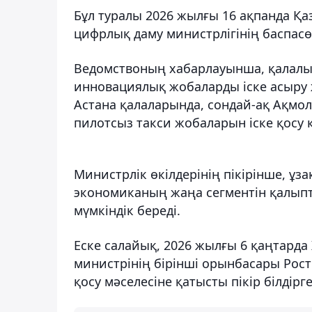
Бұл туралы 2026 жылғы 16 ақпанда Қ
цифрлық даму министрлігінің баспасөз
Ведомствоның хабарлауынша, қалалық
инновациялық жобаларды іске асыру 
Астана қалаларында, сондай-ақ Ақм
пилотсыз такси жобаларын іске қосу 
Министрлік өкілдерінің пікірінше, ұз
экономиканың жаңа сегментін қалыпт
мүмкіндік береді.
Еске салайық, 2026 жылғы 6 қаңтард
министрінің бірінші орынбасары Рост
қосу мәселесіне қатысты пікір білдірг