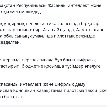
азақстан Республикасы Жасанды интеллект және
 қызметі мәлімдеді.
 ұтқырлық пен логистика саласында бірқатар
жоспарланып отыр. Атап айтқанда, Алматы және
ола облысының аумағында пилоттық режимде
көзделген.
ақ мерзімді перспективада бұл бағыт цифрлық
астырып, бюджетке қосымша түсімдер әкелуге
а Жасанды интеллект және цифрлық даму
ислав Коняшкин Қазақстанда пилотсыз такси іске
ен болатын.