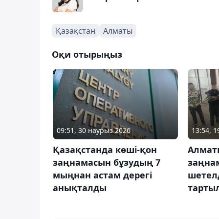
Қазақстан
Алматы
Оқи отырыңыз
09:51, 30 наурыз 2026
13:54, 
Қазақстанда көші-қон
Алмат
заңнамасын бұзудың 7
заңна
мыңнан астам дерегі
шетел
анықталды
тарты