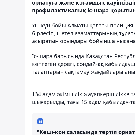
орнатуға және қоғамдық қауіпсізді
профилактикалық іс-шара қорыты
Үш күн бойы Алматы қаласы полиция 
бірлесіп, шетел азаматтарының тұра
асыратын орындары бойынша нысанал
Іс-шара барысында Қазақстан Респуб
көптеген дерегі, сондай-ақ қабылдау
талаптарын сақтамау жағдайлары аны
134 адам әкімшілік жауапкершілікке 
шығарылды, тағы 15 адам қабылдау-т
"Көші-қон саласында тәртіп орнат