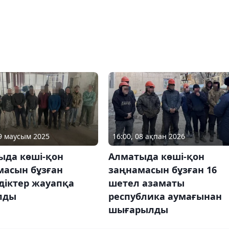
19 маусым 2025
16:00, 08 ақпан 2026
ыда көші-қон
Алматыда көші-қон
масын бұзған
заңнамасын бұзған 16
діктер жауапқа
шетел азаматы
лды
республика аумағынан
шығарылды