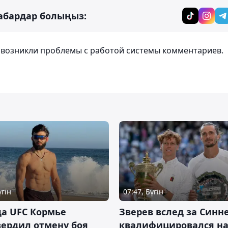
абардар болыңыз:
т возникли проблемы с работой системы комментариев.
үгін
07:47, Бүгін
а UFC Кормье
Зверев вслед за Синн
ердил отмену боя
квалифицировался н