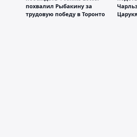
похвалил Рыбакину за
Чарль
трудовую победу в Торонто
Царук