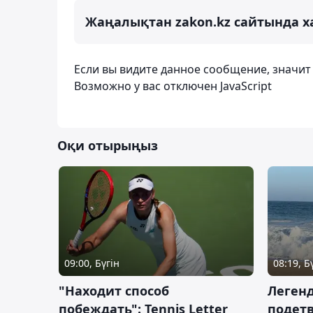
Жаңалықтан zakon.kz сайтында х
Если вы видите данное сообщение, значи
Возможно у вас отключен JavaScript
Оқи отырыңыз
09:00, Бүгін
08:19, Б
"Находит способ
Легенд
побеждать": Tennis Letter
подетв