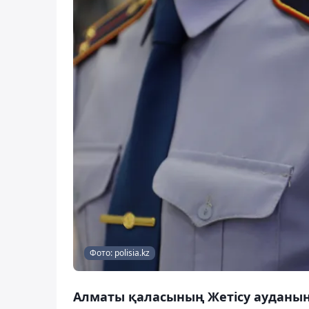
Фото: polisia.kz
Алматы қаласының Жетісу ауданын