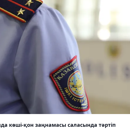
да көші-қон заңнамасы саласында тәртіп