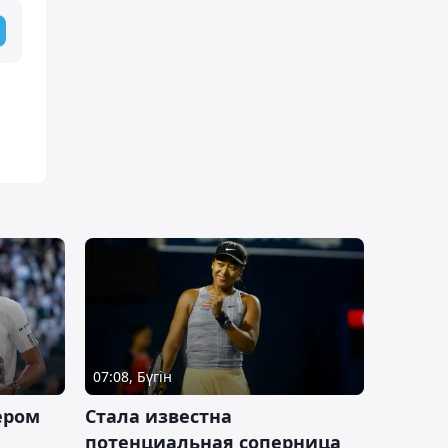
07:08, Бүгін
ером
Cтала известна
а
потенциальная соперница