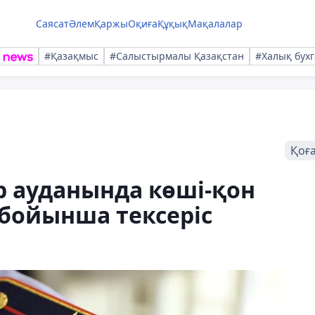
Саясат
Әлем
Қаржы
Оқиға
Құқық
Мақалалар
#Қазақмыс
#Салыстырмалы Қазақстан
#Халық бухг
Қоғ
р ауданында көші-қон
бойынша тексеріс