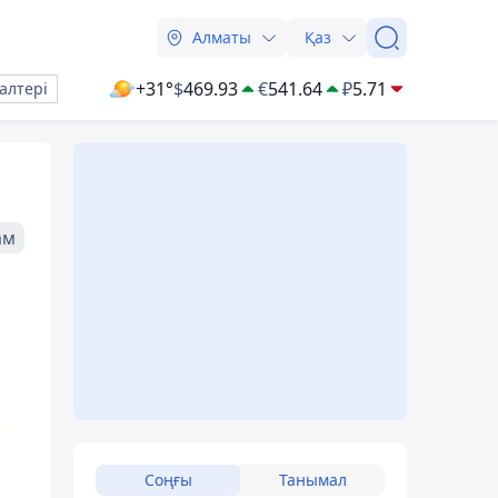
Алматы
Қаз
+31°
$
469.93
€
541.64
₽
5.71
алтері
ам
Соңғы
Танымал