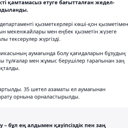
кті қамтамасыз етуге бағытталған жедел-
ндыланды.
департаменті қызметкерлері көші-қон қызметіме
тын мекенжайлары мен еңбек қызметін жүзеге
ы тексерулер жүргізді.
ликасының аумағында болу қағидаларын бұзудың
шы тұлғалар мен жұмыс берушілер тарапынан заң
қталды.
тартылды. 35 шетел азаматы ел аумағынан
арату орнына орналастырылды.
у – бұл ең алдымен қауіпсіздік пен заң