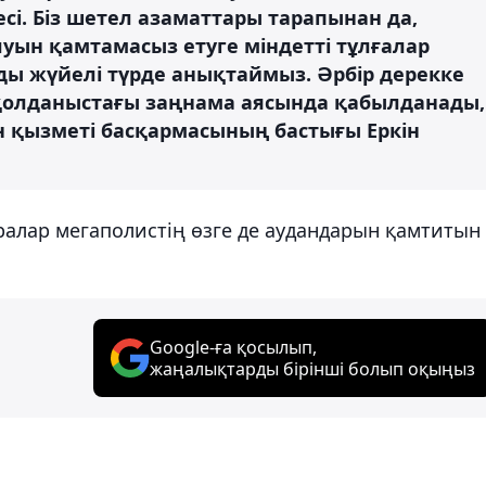
сі. Біз шетел азаматтары тарапынан да,
уын қамтамасыз етуге міндетті тұлғалар
ы жүйелі түрде анықтаймыз. Әрбір дерекке
 қолданыстағы заңнама аясында қабылданады,
н қызметі басқармасының бастығы Еркін
ралар мегаполистің өзге де аудандарын қамтитын
Google-ға қосылып,
жаңалықтарды бірінші болып оқыңыз