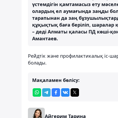
үстемдігін қамтамасыз ету мәселе
олардың ел аумағында заңды бол
тарапынан да заң бұзушылықтард
құқықтық баға беріліп, шаралар
– деді Алматы қаласы ПД көші-қо
Амантаев.
Рейдтік және профилактикалық іс-ша
болады.
Мақаламен бөлісу:
Айгерим Тарина