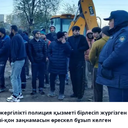
ргілікті полиция қызметі бірлесіп жүргізген 
і-қон заңнамасын өрескел бұзып келген