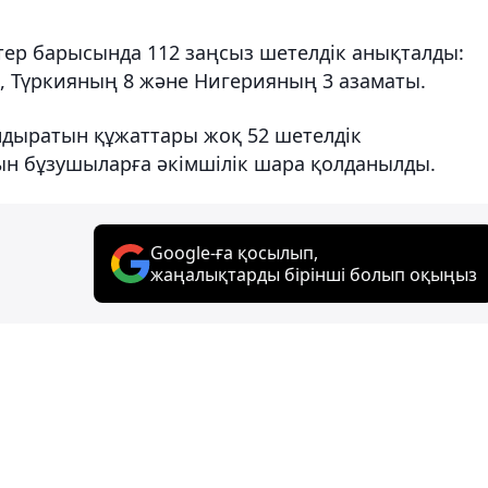
дтер барысында 112 заңсыз шетелдік анықталды:
1, Түркияның 8 және Нигерияның 3 азаматы.
ндыратын құжаттары жоқ 52 шетелдік
н бұзушыларға әкімшілік шара қолданылды.
Google-ға қосылып,
жаңалықтарды бірінші болып оқыңыз