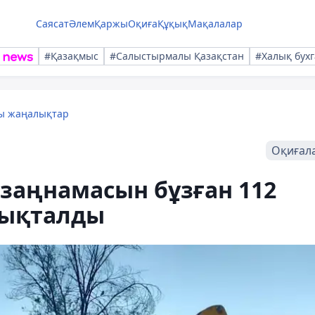
Саясат
Әлем
Қаржы
Оқиға
Құқық
Мақалалар
#Қазақмыс
#Салыстырмалы Қазақстан
#Халық бухг
лы жаңалықтар
Оқиғал
заңнамасын бұзған 112
нықталды