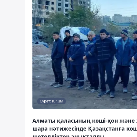
Сурет: ҚР ІІМ
Алматы қаласының көші-қон және же
шара нәтижесінде Қазақстанға көш
шетелдіктер анықталды.