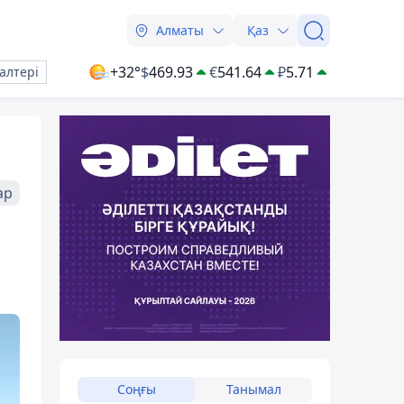
Алматы
Қаз
+32°
$
469.93
€
541.64
₽
5.71
алтері
ар
Соңғы
Танымал