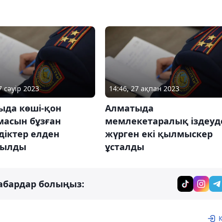
7 сәуір 2023
14:46, 27 ақпан 2023
ыда көші-қон
Алматыда
масын бұзған
мемлекетаралық іздеуд
діктер елден
жүрген екі қылмыскер
рылды
ұсталды
абардар болыңыз: