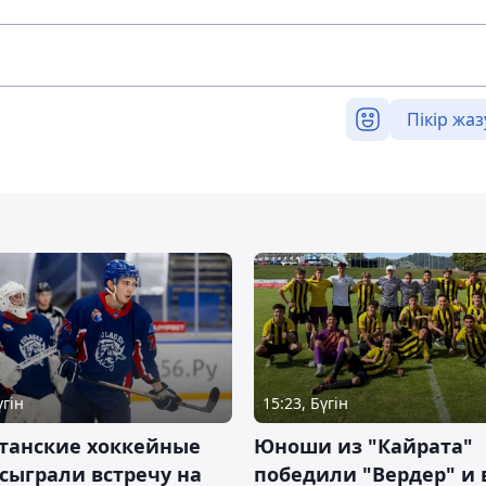
Пікір жаз
үгін
15:23, Бүгін
станские хоккейные
Юноши из "Кайрата"
сыграли встречу на
победили "Вердер" и