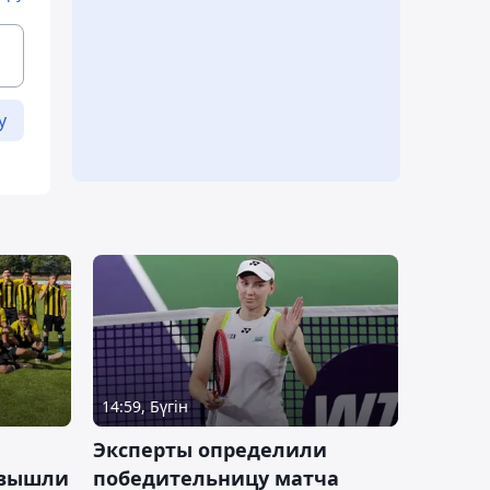
у
14:59, Бүгін
Эксперты определили
 вышли
победительницу матча