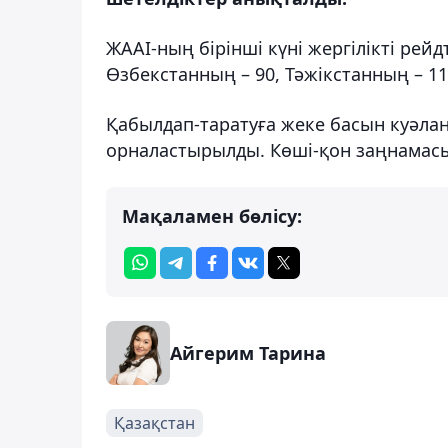
ЖААІ-ның бірінші күні жергілікті рей
Өзбекстанның – 90, Тәжікстанның – 1
Қабылдап-таратуға жеке басын куәла
орналастырылды. Көші-қон заңнамасы
Мақаламен бөлісу:
Айгерим Тарина
Қазақстан