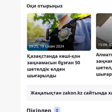
Оқи отырыңыз
15:09, 0
09:25, 18 қазан 2024
Алмат
Қазақстанда көші-қон
заңна
заңнамасын бұзған 50
шетел
шетелдік елден
шыға
шығарылды
Жаңалықтан zakon.kz сайтында х
Пікірлер
0