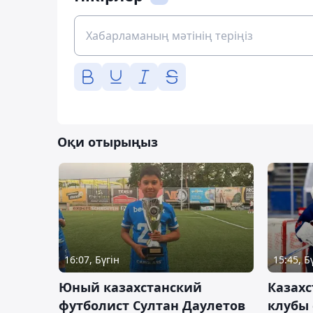
Оқи отырыңыз
16:07, Бүгін
15:45, Б
Юный казахстанский
Казах
футболист Султан Даулетов
клубы 