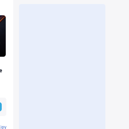
е
Кіру