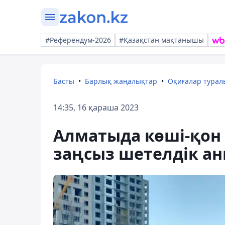
#Референдум-2026
#Қазақстан мақтанышы
Басты
Барлық жаңалықтар
Оқиғалар тура
14:35, 16 қараша 2023
Алматыда көші-қон 
заңсыз шетелдік а