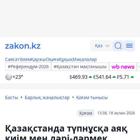
Қаз
Саясат
Әлем
Қаржы
Оқиға
Құқық
Мақалалар
#Референдум-2026
#Қазақстан мақтанышы
+23°
$
469.93
€
541.64
₽
5.71
Басты
Барлық жаңалықтар
Қоғам тынысы
Қоғам
13:38, 18 ақпан 2026
Қазақстанда түпнұсқа аяқ
киім мен дәрі-дәрмек