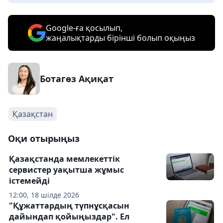
Google-ға қосылып,
жаңалықтарды бірінші болып оқыңыз
Ботагөз Ақиқат
Қазақстан
Оқи отырыңыз
Қазақстанда мемлекеттік
сервистер уақытша жұмыс
істемейді
12:00, 18 шілде 2026
"Құжаттардың түпнұсқасын
дайындап қойыңыздар". Ел