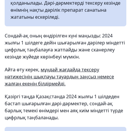
қолданылады. Дәрі-дәрмектерді тексеру кезінде
өнімнің нақты дәрілік препарат санатына
жататыны ескеріледі.
Сондай-ақ оның өндірілген күні маңызды: 2024
жылғы 1 шілдеге дейін шығарылған дәрілер міндетті
цифрлық таңбалауға жатпайды және сканерлеу
кезінде жүйеде көрінбеуі мүмкін.
Айта өту керек,
мұндай жағдайда тексеру
нәтижесінің шықпауы тауардың заңсыз немесе
жалған екенін білдірмейді.
Қазіргі таңда Қазақстанда 2024 жылғы 1 шілдеден
бастап шығарылған дәрі-дәрмектер, сондай-ақ
барлық темекі өнімдері мен аяқ киім міндетті түрде
цифрлық таңбаланады.