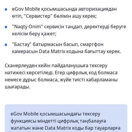
eGov Mobile қосымшасында авторизациядан
өтіп, "Сервистер" бөлімін ашу керек;
"Naqty Onim" сервисін таңдап, деректерді беруге
келісім беру қажет;
"Бастау" батырмасын басып, смартфон
камерасын Data Matrix кодына бағыттау керек.
Сканерлеуден кейін пайдаланушыға тексеру
нәтижесі көрсетіледі. Егер цифрлық код болмаса
немесе дұрыс болмаса, жүйе тиісті хабарламаны
шығарады.
eGov Mobile қосымшасындағы тексеру
функциясы міндетті цифрлық таңбалауға
жататын және Data Matrix коды бар тауарларға