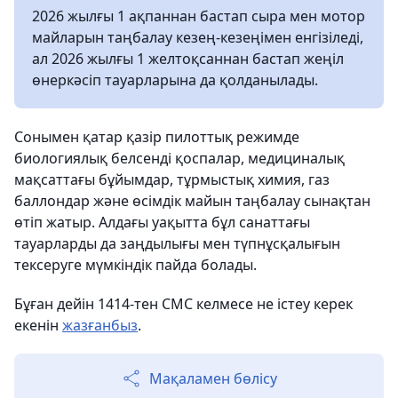
2026 жылғы 1 ақпаннан бастап сыра мен мотор
майларын таңбалау кезең-кезеңімен енгізіледі,
ал 2026 жылғы 1 желтоқсаннан бастап жеңіл
өнеркәсіп тауарларына да қолданылады.
Сонымен қатар қазір пилоттық режимде
биологиялық белсенді қоспалар, медициналық
мақсаттағы бұйымдар, тұрмыстық химия, газ
баллондар және өсімдік майын таңбалау сынақтан
өтіп жатыр. Алдағы уақытта бұл санаттағы
тауарларды да заңдылығы мен түпнұсқалығын
тексеруге мүмкіндік пайда болады.
Бұған дейін 1414-тен СМС келмесе не істеу керек
екенін
жазғанбыз
.
Мақаламен бөлісу