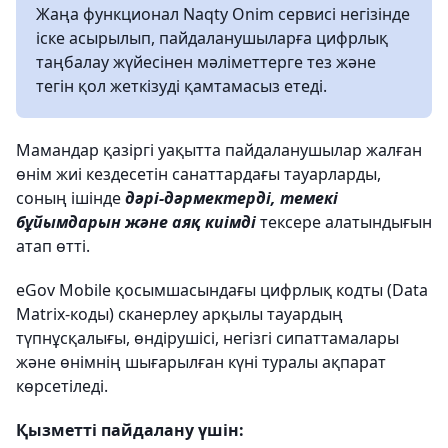
Жаңа функционал Naqty Onim сервисі негізінде
іске асырылып, пайдаланушыларға цифрлық
таңбалау жүйесінен мәліметтерге тез және
тегін қол жеткізуді қамтамасыз етеді.
Мамандар қазіргі уақытта пайдаланушылар жалған
өнім жиі кездесетін санаттардағы тауарларды,
соның ішінде
дәрі-дәрмектерді, темекі
бұйымдарын және аяқ киімді
тексере алатындығын
атап өтті.
eGov Mobile қосымшасындағы цифрлық кодты (Data
Matrix-коды) сканерлеу арқылы тауардың
түпнұсқалығы, өндірушісі, негізгі сипаттамалары
және өнімнің шығарылған күні туралы ақпарат
көрсетіледі.
Қызметті пайдалану үшін: